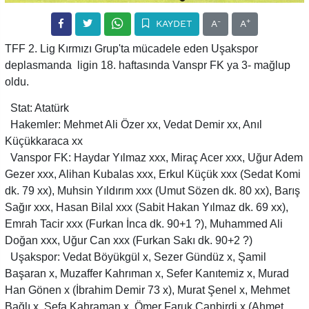
-
+
KAYDET
A
A
TFF 2. Lig Kırmızı Grup'ta mücadele eden Uşakspor
deplasmanda ligin 18. haftasında Vanspr FK ya 3- mağlup
oldu.
Stat: Atatürk
Hakemler: Mehmet Ali Özer xx, Vedat Demir xx, Anıl
Küçükkaraca xx
Vanspor FK: Haydar Yılmaz xxx, Miraç Acer xxx, Uğur Adem
Gezer xxx, Alihan Kubalas xxx, Erkul Küçük xxx (Sedat Komi
dk. 79 xx), Muhsin Yıldırım xxx (Umut Sözen dk. 80 xx), Barış
Sağır xxx, Hasan Bilal xxx (Sabit Hakan Yılmaz dk. 69 xx),
Emrah Tacir xxx (Furkan İnca dk. 90+1 ?), Muhammed Ali
Doğan xxx, Uğur Can xxx (Furkan Sakı dk. 90+2 ?)
Uşakspor: Vedat Böyükgül x, Sezer Gündüz x, Şamil
Başaran x, Muzaffer Kahrıman x, Sefer Kanıtemiz x, Murad
Han Gönen x (İbrahim Demir 73 x), Murat Şenel x, Mehmet
Bağlı x, Sefa Kahraman x, Ömer Faruk Canbirdi x (Ahmet