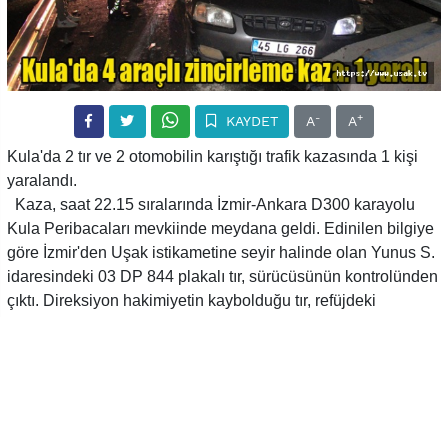
-
+
KAYDET
A
A
Kula'da 2 tır ve 2 otomobilin karıştığı trafik kazasında 1 kişi
yaralandı.
Kaza, saat 22.15 sıralarında İzmir-Ankara D300 karayolu
Kula Peribacaları mevkiinde meydana geldi. Edinilen bilgiye
göre İzmir'den Uşak istikametine seyir halinde olan Yunus S.
idaresindeki 03 DP 844 plakalı tır, sürücüsünün kontrolünden
çıktı. Direksiyon hakimiyetin kaybolduğu tır, refüjdeki
bariyerlere çarptı. Aynı yönde seyreden Yusuf K. idaresindeki
02 AAE 298 plakalı tır ise önündeki tıra çarpmamak için
manevra yapında refüje çarparak durabildi. Ardından aynı
yönde ilerleyen Mevlüt U. idaresindeki 45 LG 266 plakalı
otomobil de kazaya karışan tırlara çarpmamak için refüje
girerek bariyerlere çarparak durabilirken, Sebahattin E.