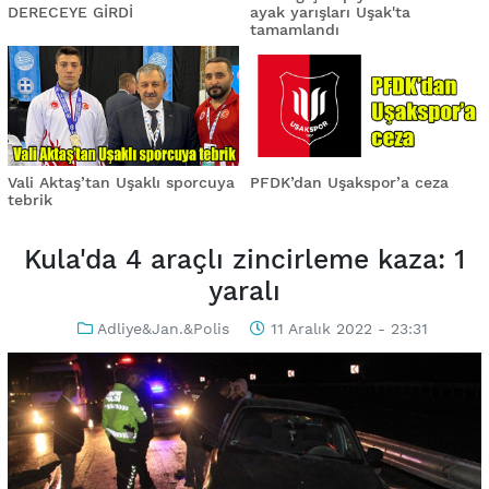
DERECEYE GİRDİ
ayak yarışları Uşak'ta
tamamlandı
Vali Aktaş’tan Uşaklı sporcuya
PFDK’dan Uşakspor’a ceza
tebrik
Kula'da 4 araçlı zincirleme kaza: 1
yaralı
Adliye&Jan.&Polis
11 Aralık 2022 - 23:31