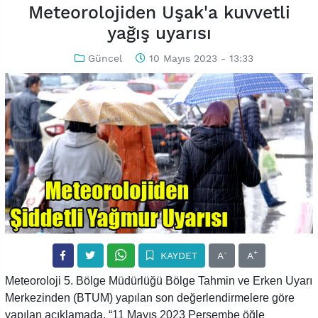
Meteorolojiden Uşak'a kuvvetli
yağış uyarısı
Güncel
10 Mayıs 2023 - 13:33
-
+
KAYDET
A
A
Meteoroloji 5. Bölge Müdürlüğü Bölge Tahmin ve Erken Uyarı
Merkezinden (BTUM) yapılan son değerlendirmelere göre
yapılan açıklamada, “11 Mayıs 2023 Perşembe öğle