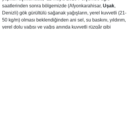
saatlerinden sonra bölgemizde (Afyonkarahisar,
Uşak
,
Denizli) gök gürültülü sağanak yağışların, yerel kuvvetli (21-
50 kg/m) olması beklendiğinden ani sel, su baskını, yıldırım,
yerel dolu yağışı ve yağış anında kuvvetli rüzgâr gibi
olumsuzluklara karşı dikkatli olunması gerekmektedir”
ifadelerine yer verildi.
Vatandaşları şiddetli yağmura karşı uyarıyr önlem almalarını
diliyruz.
YORUMLAR (0)
GÖNDER