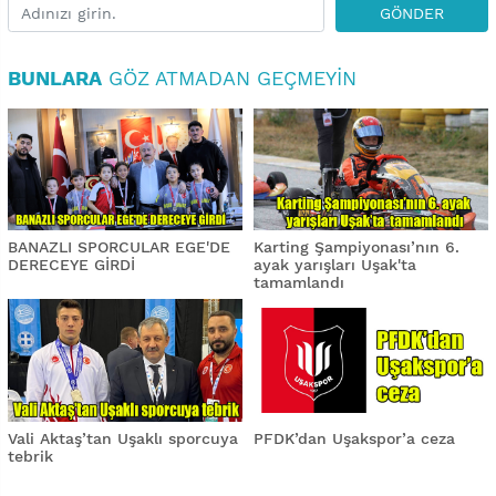
GÖNDER
BUNLARA
GÖZ ATMADAN GEÇMEYIN
BANAZLI SPORCULAR EGE'DE
Karting Şampiyonası’nın 6.
DERECEYE GİRDİ
ayak yarışları Uşak'ta
tamamlandı
Vali Aktaş’tan Uşaklı sporcuya
PFDK’dan Uşakspor’a ceza
tebrik