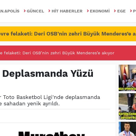
N.&POLIS
GÜNCEL
HIT HABERLER
EKONOMI
EGE
P
vre felaketi: Deri OSB’nin zehri Büyük Menderes’e a
RİTESİNDE FETÖ/PDY İLE YALANDAN MÜCADELE!
in Deplasmanda Yüzü
r Toto Basketbol Ligi'nde deplasmanda
 sahadan yenik ayrıldı.