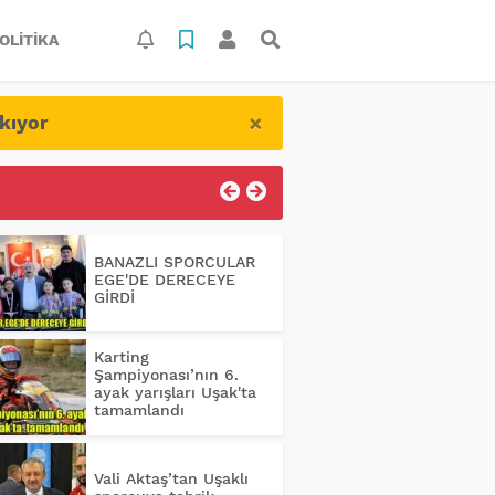
OLITIKA
×
kıyor
BANAZLI SPORCULAR
EGE'DE DERECEYE
GİRDİ
Karting
Şampiyonası’nın 6.
ayak yarışları Uşak'ta
tamamlandı
Vali Aktaş’tan Uşaklı