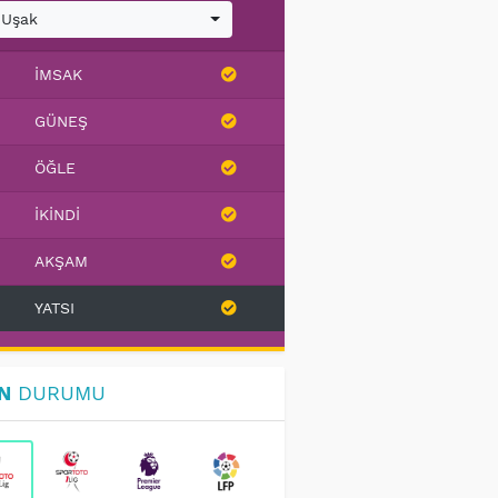
Uşak
İMSAK
GÜNEŞ
ÖĞLE
İKINDI
AKŞAM
YATSI
N
DURUMU