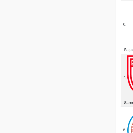
6.
Başa
7.
Sams
8.