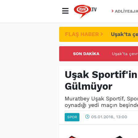
ADLIYE&JA
FLAŞ HABER
Uşak’ta çe
SON DAKIKA
UŞAK ÜNİVE
Uşak Sportif'
Gülmüyor
Muratbey Uşak Sportif, Spo
oynadığı yedi maçın beşinde
05.01.2016, 13:00
SPOR