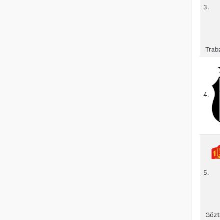
3.
Trab
4.
5.
Gözt