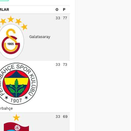
MLAR
O
P
33
77
Galatasaray
33
73
rbahçe
33
69