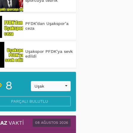
sporcuya tebrik
PFDK’dan Uşakspor’a
ceza
Uşakspor PFDK’ya sevk
edildi
8
Uşak
PARÇALI BULUTLU
AZ
VAKTI
08 AĞUSTOS 2026