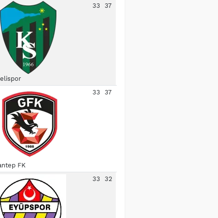
33
37
elispor
33
37
antep FK
33
32