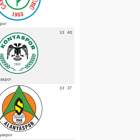
spor
33
40
aspor
33
37
yaspor