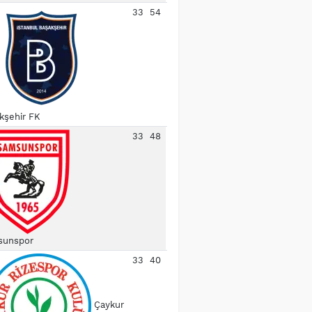
33
54
kşehir FK
33
48
unspor
33
40
Çaykur