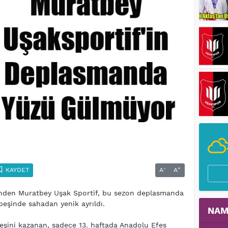
-
+
KAYDET
A
A
rinden Muratbey Uşak Sportif, bu sezon deplasmanda
beşinde sahadan yenik ayrıldı.
NAM
beşini kazanan, sadece 13. haftada Anadolu Efes