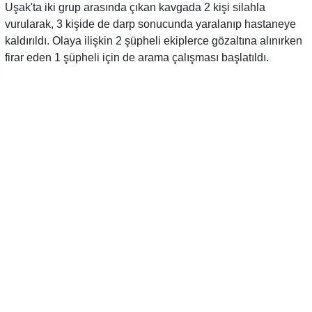
Uşak'ta iki grup arasında çıkan kavgada 2 kişi silahla
vurularak, 3 kişide de darp sonucunda yaralanıp hastaneye
kaldırıldı. Olaya ilişkin 2 şüpheli ekiplerce gözaltına alınırken
firar eden 1 şüpheli için de arama çalışması başlatıldı.
Uşak'ta ki iki grup arasında çıkan kavgada 2 kişi silahla
vurularak, 3 kişide de darp sonucunda yaralanıp hastaneye
kaldırıldı. Olaya ilişkin 2 şüpheli ekiplerce gözaltına alınırken
firar eden 1 şüpheli için de arama çalışması başlatıldı.
Edinilen bilgilere göre İzmir - Uşak Kara Yolu üzerinde Uşak
Üniversitesi yakınlarında bir benzinlik içerisinde bulunan
ofiste henüz bilinmeyen bir sebepten 2 grup arasında kavga
çıktı. Büyüyen kavgada silahların çekilmesiyle 2 kişi
vurularak, 3 kişi de darp sonucunda yaralandı. İhbar
sonrasında olay yerine jandarma ve sağlık ekipleri sevk
edildi. Vurulan A.P. ve M.P.'nin hayati tehlikelerinin
bulunduğu öğrenilirken vücudunun çeşitli yerlerinden darp
sonucu yaralanan 3 kişinin ise durumunun iyi olduğu
öğrenildi. Olaya ilişkin 2 şüpheli ekiplerce gözaltına alınırken