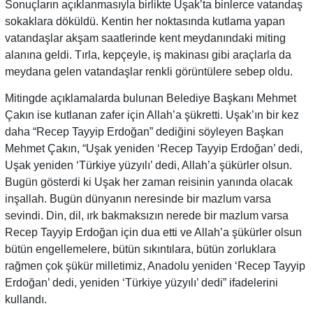
Sonuçların açıklanmasıyla birlikte Uşak’ta binlerce vatandaş
sokaklara döküldü. Kentin her noktasında kutlama yapan
vatandaşlar akşam saatlerinde kent meydanındaki miting
alanına geldi. Tırla, kepçeyle, iş makinası gibi araçlarla da
meydana gelen vatandaşlar renkli görüntülere sebep oldu.
Mitingde açıklamalarda bulunan Belediye Başkanı Mehmet
Çakın ise kutlanan zafer için Allah’a şükretti. Uşak’ın bir kez
daha “Recep Tayyip Erdoğan” dediğini söyleyen Başkan
Mehmet Çakın, “Uşak yeniden ‘Recep Tayyip Erdoğan’ dedi,
Uşak yeniden ‘Türkiye yüzyılı’ dedi, Allah’a şükürler olsun.
Bugün gösterdi ki Uşak her zaman reisinin yanında olacak
inşallah. Bugün dünyanın neresinde bir mazlum varsa
sevindi. Din, dil, ırk bakmaksızın nerede bir mazlum varsa
Recep Tayyip Erdoğan için dua etti ve Allah’a şükürler olsun
bütün engellemelere, bütün sıkıntılara, bütün zorluklara
rağmen çok şükür milletimiz, Anadolu yeniden ‘Recep Tayyip
Erdoğan’ dedi, yeniden ‘Türkiye yüzyılı’ dedi” ifadelerini
kullandı.