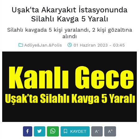
Uşak'ta Akaryakıt İstasyonunda
Silahlı Kavga 5 Yaralı
Silahlı kavgada 5 kişi yaralandı, 2 kişi gözaltına
alındı
Adliye&Jan.&Polis
01 Haziran 2023 - 03:45
-
+
KAYDET
A
A