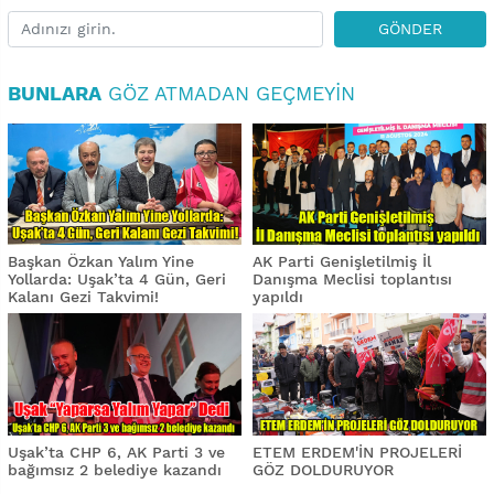
GÖNDER
BUNLARA
GÖZ ATMADAN GEÇMEYIN
Başkan Özkan Yalım Yine
AK Parti Genişletilmiş İl
Yollarda: Uşak’ta 4 Gün, Geri
Danışma Meclisi toplantısı
Kalanı Gezi Takvimi!
yapıldı
Uşak’ta CHP 6, AK Parti 3 ve
ETEM ERDEM'İN PROJELERİ
bağımsız 2 belediye kazandı
GÖZ DOLDURUYOR