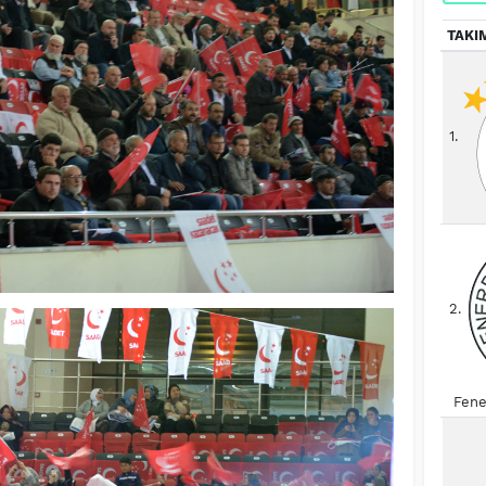
TAKI
1.
2.
Fene