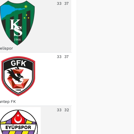
33
37
elispor
33
37
antep FK
33
32