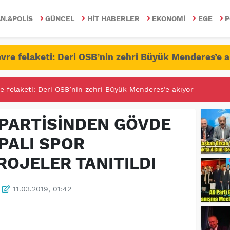
N.&POLIS
GÜNCEL
HIT HABERLER
EKONOMI
EGE
P
vre felaketi: Deri OSB’nin zehri Büyük Menderes’e a
RİTESİNDE FETÖ/PDY İLE YALANDAN MÜCADELE!
PARTİSİNDEN GÖVDE
PALI SPOR
OJELER TANITILDI
11.03.2019, 01:42