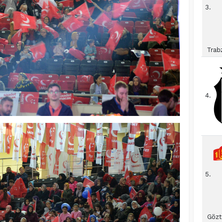
3.
Trab
4.
5.
Gözt