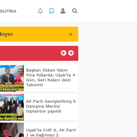
OLITIKA
×
kıyor
Başkan Özkan Yalım
Yine Yollarda: Uşak’ta 4
Gün, Geri Kalanı Gezi
Takvimi!
AK Parti Genişletilmiş İl
Danışma Meclisi
toplantısı yapıldı
Uşak’ta CHP 6, AK Parti
3 ve bağımsız 2