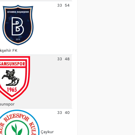
33
54
kşehir FK
33
48
unspor
33
40
Çaykur