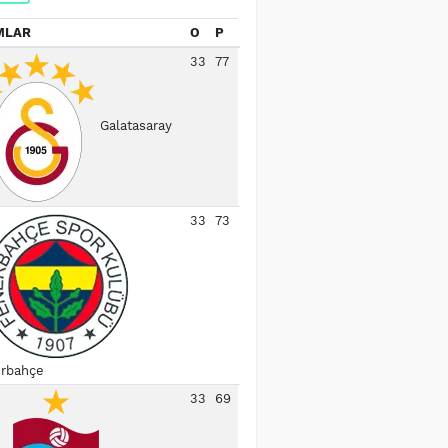
MLAR
O
P
33
77
Galatasaray
33
73
rbahçe
33
69