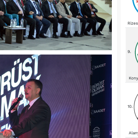
Rize
9.
Kony
10.
Alan