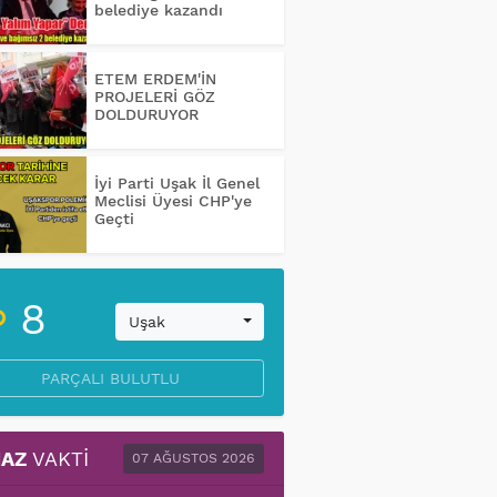
belediye kazandı
ETEM ERDEM'İN
PROJELERİ GÖZ
DOLDURUYOR
İyi Parti Uşak İl Genel
Meclisi Üyesi CHP'ye
Geçti
8
Uşak
PARÇALI BULUTLU
AZ
VAKTI
07 AĞUSTOS 2026