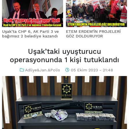
Uşak’ta CHP 6, AK Parti 3 ve
ETEM ERDEM'İN PROJELERİ
bağımsız 2 belediye kazandı
GÖZ DOLDURUYOR
Uşak’taki uyuşturucu
operasyonunda 1 kişi tutuklandı
Adliye&Jan.&Polis
05 Ekim 2023 - 21:48