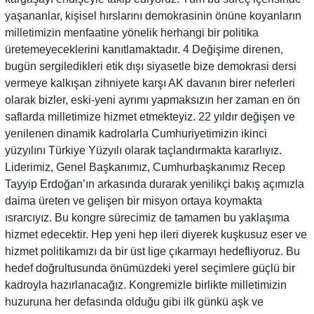
yaşananlar, kişisel hırslarını demokrasinin önüne koyanların
milletimizin menfaatine yönelik herhangi bir politika
üretemeyeceklerini kanıtlamaktadır. 4 Değişime direnen,
bugün sergiledikleri etik dışı siyasetle bize demokrasi dersi
vermeye kalkışan zihniyete karşı AK davanın birer neferleri
olarak bizler, eski-yeni ayrımı yapmaksızın her zaman en ön
saflarda milletimize hizmet etmekteyiz. 22 yıldır değişen ve
yenilenen dinamik kadrolarla Cumhuriyetimizin ikinci
yüzyılını Türkiye Yüzyılı olarak taçlandırmakta kararlıyız.
Liderimiz, Genel Başkanımız, Cumhurbaşkanımız Recep
Tayyip Erdoğan’ın arkasında durarak yenilikçi bakış açımızla
daima üreten ve gelişen bir misyon ortaya koymakta
ısrarcıyız. Bu kongre sürecimiz de tamamen bu yaklaşıma
hizmet edecektir. Hep yeni hep ileri diyerek kuşkusuz eser ve
hizmet politikamızı da bir üst lige çıkarmayı hedefliyoruz. Bu
hedef doğrultusunda önümüzdeki yerel seçimlere güçlü bir
kadroyla hazırlanacağız. Kongremizle birlikte milletimizin
huzuruna her defasında olduğu gibi ilk günkü aşk ve