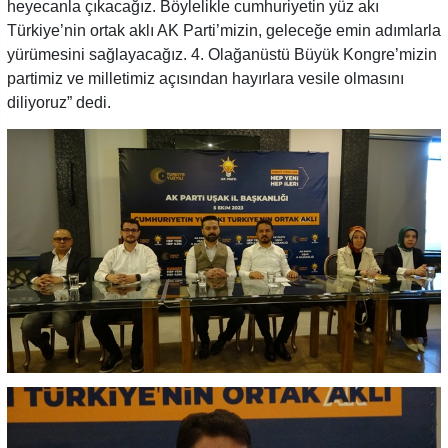
heyecanla çıkacağız. Böylelikle cumhuriyetin yüz akı
Türkiye’nin ortak aklı AK Parti’mizin, geleceğe emin adımlarla
yürümesini sağlayacağız. 4. Olağanüstü Büyük Kongre’mizin
partimiz ve milletimiz açısından hayırlara vesile olmasını
diliyoruz” dedi.