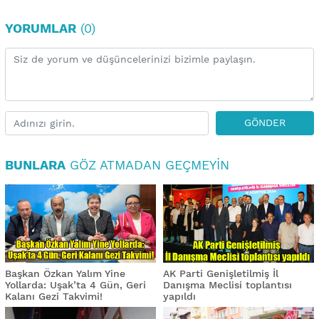
YORUMLAR
(0)
GÖNDER
BUNLARA
GÖZ ATMADAN GEÇMEYIN
Başkan Özkan Yalım Yine
AK Parti Genişletilmiş İl
Yollarda: Uşak’ta 4 Gün, Geri
Danışma Meclisi toplantısı
Kalanı Gezi Takvimi!
yapıldı