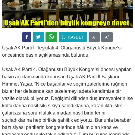
-
+
KAYDET
A
A
Uşak AK Parti İl Teşkilatı 4. Olağanüstü Büyük Kongre’si
öncesinde basın açıklamasında bulundu.
Uşak AK Parti 4. Olağanüstü Büyük Kongre’si öncesi yapılan
basın açıklamasında konuşan Uşak AK Parti İl Başkanı
Himmet Yaşar, “Nice başarılar ve seçim zaferlerine rağmen
bizler her defasında kan tazelemeyi adeta kendimize bir
vazife olarak biliyoruz. Değişimi dilinden düşürmeyenlerin ise
koltuklarına nasıl sıkı sıkıya sarıldıklarına, karanlıkta ıslık
çalarcasına sorumluluk almadan nasıl birbirlerini
suçladıklarına hep birlikte şahitlik ediyoruz. Bununla beraber
bazı siyasi partilerin kongrelerinde hâkim olan kaos ve
kargaşayı endişeyle takip ediyoruz. Tüm bu süreç içerisinde