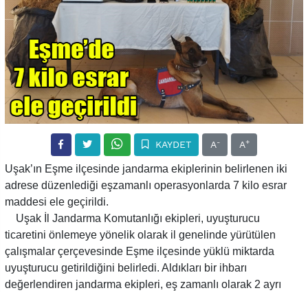
-
+
KAYDET
A
A
Uşak’ın Eşme ilçesinde jandarma ekiplerinin belirlenen iki
adrese düzenlediği eşzamanlı operasyonlarda 7 kilo esrar
maddesi ele geçirildi.
Uşak İl Jandarma Komutanlığı ekipleri, uyuşturucu
ticaretini önlemeye yönelik olarak il genelinde yürütülen
çalışmalar çerçevesinde Eşme ilçesinde yüklü miktarda
uyuşturucu getirildiğini belirledi. Aldıkları bir ihbarı
değerlendiren jandarma ekipleri, eş zamanlı olarak 2 ayrı
adrese yaptıkları baskında 7 kilo kubar esrar maddesi, 1 adet