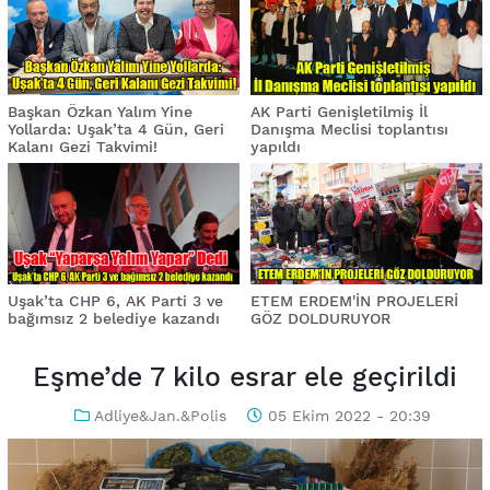
Başkan Özkan Yalım Yine
AK Parti Genişletilmiş İl
Yollarda: Uşak’ta 4 Gün, Geri
Danışma Meclisi toplantısı
Kalanı Gezi Takvimi!
yapıldı
Uşak’ta CHP 6, AK Parti 3 ve
ETEM ERDEM'İN PROJELERİ
bağımsız 2 belediye kazandı
GÖZ DOLDURUYOR
Eşme’de 7 kilo esrar ele geçirildi
Adliye&Jan.&Polis
05 Ekim 2022 - 20:39