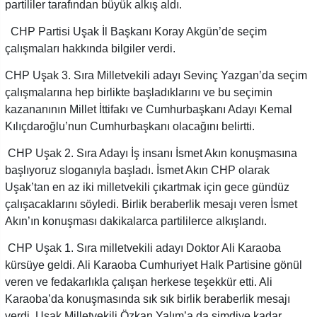
partililer tarafından büyük alkış aldı.
CHP Partisi Uşak İl Başkanı Koray Akgün’de seçim
çalışmaları hakkında bilgiler verdi.
CHP Uşak 3. Sıra Milletvekili adayı Sevinç Yazgan’da seçim
çalışmalarına hep birlikte başladıklarını ve bu seçimin
kazananının Millet İttifakı ve Cumhurbaşkanı Adayı Kemal
Kılıçdaroğlu’nun Cumhurbaşkanı olacağını belirtti.
CHP Uşak 2. Sıra Adayı İş insanı İsmet Akın konuşmasına
başlıyoruz sloganıyla başladı. İsmet Akın CHP olarak
Uşak’tan en az iki milletvekili çıkartmak için gece gündüz
çalışacaklarını söyledi. Birlik beraberlik mesajı veren İsmet
Akın’ın konuşması dakikalarca partililerce alkışlandı.
CHP Uşak 1. Sıra milletvekili adayı Doktor Ali Karaoba
kürsüye geldi. Ali Karaoba Cumhuriyet Halk Partisine gönül
veren ve fedakarlıkla çalışan herkese teşekkür etti. Ali
Karaoba’da konuşmasında sık sık birlik beraberlik mesajı
verdi. Uşak Milletvekili Özkan Yalım’a da şimdiye kadar