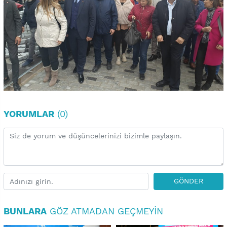
YORUMLAR
(0)
GÖNDER
BUNLARA
GÖZ ATMADAN GEÇMEYIN