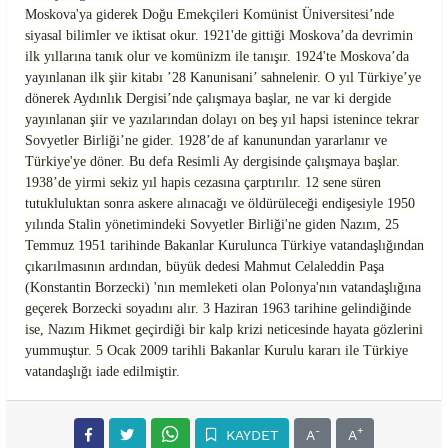
Moskova'ya giderek Doğu Emekçileri Komünist Üniversitesi’nde
siyasal bilimler ve iktisat okur. 1921'de gittiği Moskova’da devrimin
ilk yıllarına tanık olur ve komünizm ile tanışır. 1924'te Moskova’da
yayınlanan ilk şiir kitabı ’28 Kanunisani’ sahnelenir. O yıl Türkiye’ye
dönerek Aydınlık Dergisi’nde çalışmaya başlar, ne var ki dergide
yayınlanan şiir ve yazılarından dolayı on beş yıl hapsi istenince tekrar
Sovyetler Birliği’ne gider. 1928’de af kanunundan yararlanır ve
Türkiye'ye döner. Bu defa Resimli Ay dergisinde çalışmaya başlar.
1938’de yirmi sekiz yıl hapis cezasına çarptırılır. 12 sene süren
tutukluluktan sonra askere alınacağı ve öldürüleceği endişesiyle 1950
yılında Stalin yönetimindeki Sovyetler Birliği'ne giden Nazım, 25
Temmuz 1951 tarihinde Bakanlar Kurulunca Türkiye vatandaşlığından
çıkarılmasının ardından, büyük dedesi Mahmut Celaleddin Paşa
(Konstantin Borzecki) 'nın memleketi olan Polonya'nın vatandaşlığına
geçerek Borzecki soyadını alır. 3 Haziran 1963 tarihine gelindiğinde
ise, Nazım Hikmet geçirdiği bir kalp krizi neticesinde hayata gözlerini
yummuştur. 5 Ocak 2009 tarihli Bakanlar Kurulu kararı ile Türkiye
vatandaşlığı iade edilmiştir.
-
+
KAYDET
A
A