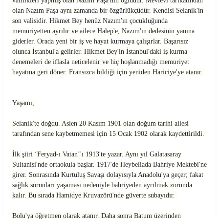
valilikleri yapmış olan Nazım Paşa'nın oğludur. Mevlevi tarikatından
olan Nazım Paşa aynı zamanda bir özgürlükçüdür. Kendisi Selanik'in
son valisidir. Hikmet Bey henüz Nazım'ın çocukluğunda
memuriyetten ayrılır ve ailece Halep'e, Nazım'ın dedesinin yanına
giderler. Orada yeni bir iş ve hayat kurmaya çalışırlar. Başarısız
olunca İstanbul'a gelirler. Hikmet Bey'in İstanbul'daki iş kurma
denemeleri de iflasla neticelenir ve hiç hoşlanmadığı memuriyet
hayatına geri döner. Fransızca bildiği için yeniden Hariciye'ye atanır.
Yaşamı;
Selanik'te doğdu. Aslen 20 Kasım 1901 olan doğum tarihi ailesi
tarafından sene kaybetmemesi için 15 Ocak 1902 olarak kaydettirildi.
İlk şiiri ‘Feryad-ı Vatan’'ı 1913'te yazar. Aynı yıl Galatasaray
Sultanisi'nde ortaokula başlar. 1917'de Heybeliada Bahriye Mektebi'ne
girer. Sonrasında Kurtuluş Savaşı dolayısıyla Anadolu'ya geçer; fakat
sağlık sorunları yaşaması nedeniyle bahriyeden ayrılmak zorunda
kalır. Bu sırada Hamidye Kruvazörü'nde güverte subayıdır.
Bolu'ya öğretmen olarak atanır. Daha sonra Batum üzerinden