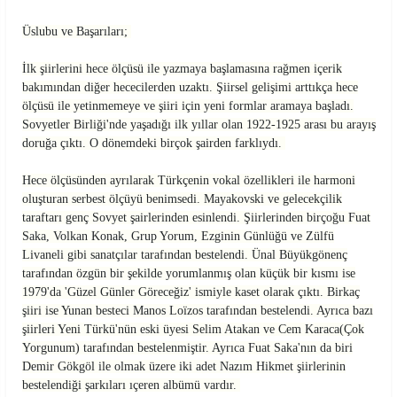
Üslubu ve Başarıları;
İlk şiirlerini hece ölçüsü ile yazmaya başlamasına rağmen içerik
bakımından diğer hececilerden uzaktı. Şiirsel gelişimi arttıkça hece
ölçüsü ile yetinmemeye ve şiiri için yeni formlar aramaya başladı.
Sovyetler Birliği'nde yaşadığı ilk yıllar olan 1922-1925 arası bu arayış
doruğa çıktı. O dönemdeki birçok şairden farklıydı.
Hece ölçüsünden ayrılarak Türkçenin vokal özellikleri ile harmoni
oluşturan serbest ölçüyü benimsedi. Mayakovski ve gelecekçilik
taraftarı genç Sovyet şairlerinden esinlendi. Şiirlerinden birçoğu Fuat
Saka, Volkan Konak, Grup Yorum, Ezginin Günlüğü ve Zülfü
Livaneli gibi sanatçılar tarafından bestelendi. Ünal Büyükgönenç
tarafından özgün bir şekilde yorumlanmış olan küçük bir kısmı ise
1979'da 'Güzel Günler Göreceğiz' ismiyle kaset olarak çıktı. Birkaç
şiiri ise Yunan besteci Manos Loïzos tarafından bestelendi. Ayrıca bazı
şiirleri Yeni Türkü'nün eski üyesi Selim Atakan ve Cem Karaca(Çok
Yorgunum) tarafından bestelenmiştir. Ayrıca Fuat Saka'nın da biri
Demir Gökgöl ile olmak üzere iki adet Nazım Hikmet şiirlerinin
bestelendiği şarkıları ıçeren albümü vardır.