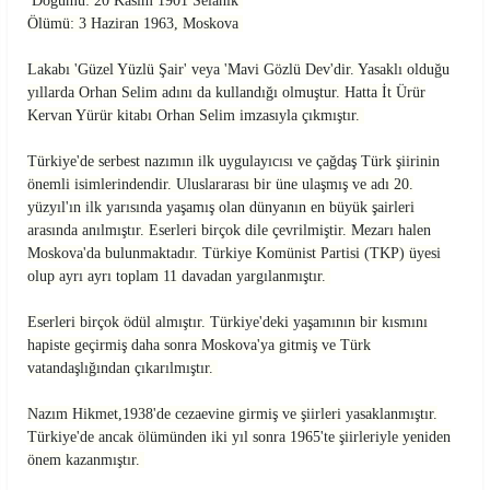
Doğumu: 20 Kasım 1901 Selanik
Ölümü: 3 Haziran 1963, Moskova
Lakabı 'Güzel Yüzlü Şair' veya 'Mavi Gözlü Dev'dir. Yasaklı olduğu
yıllarda Orhan Selim adını da kullandığı olmuştur. Hatta İt Ürür
Kervan Yürür kitabı Orhan Selim imzasıyla çıkmıştır.
Türkiye'de serbest nazımın ilk uygulayıcısı ve çağdaş Türk şiirinin
önemli isimlerindendir. Uluslararası bir üne ulaşmış ve adı 20.
yüzyıl'ın ilk yarısında yaşamış olan dünyanın en büyük şairleri
arasında anılmıştır. Eserleri birçok dile çevrilmiştir. Mezarı halen
Moskova'da bulunmaktadır. Türkiye Komünist Partisi (TKP) üyesi
olup ayrı ayrı toplam 11 davadan yargılanmıştır.
Eserleri birçok ödül almıştır. Türkiye'deki yaşamının bir kısmını
hapiste geçirmiş daha sonra Moskova'ya gitmiş ve Türk
vatandaşlığından çıkarılmıştır.
Nazım Hikmet,1938'de cezaevine girmiş ve şiirleri yasaklanmıştır.
Türkiye'de ancak ölümünden iki yıl sonra 1965'te şiirleriyle yeniden
önem kazanmıştır.