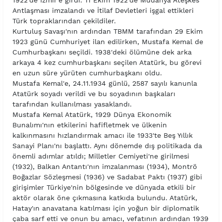
1922'de İzmir'e girdi. 11 Ekim 1922'de Mudanya Ateşkes
Antlaşması imzalandı ve İtilaf Devletleri işgal ettikleri
Türk topraklarından çekildiler.
Kurtuluş Savaşı'nın ardından TBMM tarafından 29 Ekim
1923 günü Cumhuriyet ilan edilirken, Mustafa Kemal de
Cumhurbaşkanı seçildi. 1938'deki ölümüne dek arka
arkaya 4 kez cumhurbaşkanı seçilen Atatürk, bu görevi
en uzun süre yürüten cumhurbaşkanı oldu.
Mustafa Kemal'e, 24.11.1934 günlü, 2587 sayılı kanunla
Atatürk soyadı verildi ve bu soyadının başkaları
tarafından kullanılması yasaklandı.
Mustafa Kemal Atatürk, 1929 Dünya Ekonomik
Bunalımı'nın etkilerini hafifletmek ve ülkenin
kalkınmasını hızlandırmak amacı ile 1933'te Beş Yıllık
Sanayi Planı'nı başlattı. Aynı dönemde dış politikada da
önemli adımlar atıldı; Milletler Cemiyeti'ne girilmesi
(1932), Balkan Antantı'nın imzalanması (1934), Montrö
Boğazlar Sözleşmesi (1936) ve Sadabat Paktı (1937) gibi
girişimler Türkiye'nin bölgesinde ve dünyada etkili bir
aktör olarak öne çıkmasına katkıda bulundu. Atatürk,
Hatay'ın anavatana katılması için yoğun bir diplomatik
çaba sarf etti ve onun bu amacı, vefatının ardından 1939