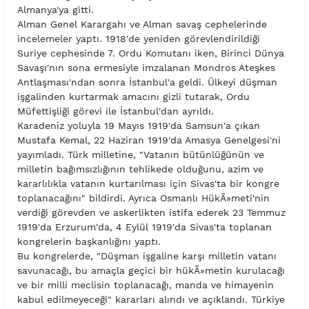
Almanya'ya gitti.
Alman Genel Karargahı ve Alman savaş cephelerinde
incelemeler yaptı. 1918'de yeniden görevlendirildiği
Suriye cephesinde 7. Ordu Komutanı iken, Birinci Dünya
Savaşı'nın sona ermesiyle imzalanan Mondros Ateşkes
Antlaşması'ndan sonra İstanbul'a geldi. Ülkeyi düşman
işgalinden kurtarmak amacını gizli tutarak, Ordu
Müfettişliği görevi ile İstanbul'dan ayrıldı.
Karadeniz yoluyla 19 Mayıs 1919'da Samsun'a çıkan
Mustafa Kemal, 22 Haziran 1919'da Amasya Genelgesi'ni
yayımladı. Türk milletine, "Vatanın bütünlüğünün ve
milletin bağımsızlığının tehlikede olduğunu, azim ve
kararlılıkla vatanın kurtarılması için Sivas'ta bir kongre
toplanacağını" bildirdi. Ayrıca Osmanlı HükÃ»meti'nin
verdiği görevden ve askerlikten istifa ederek 23 Temmuz
1919'da Erzurum'da, 4 Eylül 1919'da Sivas'ta toplanan
kongrelerin başkanlığını yaptı.
Bu kongrelerde, "Düşman işgaline karşı milletin vatanı
savunacağı, bu amaçla geçici bir hükÃ»metin kurulacağı
ve bir milli meclisin toplanacağı, manda ve himayenin
kabul edilmeyeceği" kararları alındı ve açıklandı. Türkiye