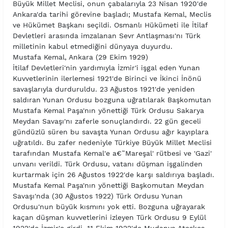
Büyük Millet Meclisi, onun çabalarıyla 23 Nisan 1920'de
Ankara'da tarihi görevine başladı; Mustafa Kemal, Meclis
ve Hükümet Başkanı seçildi. Osmanlı Hükümeti ile İtilaf
Devletleri arasında imzalanan Sevr Antlaşması'nı Türk
milletinin kabul etmediğini dünyaya duyurdu.
Mustafa Kemal, Ankara (29 Ekim 1929)
İtilaf Devletleri'nin yardımıyla İzmir'i işgal eden Yunan
Kuvvetlerinin ilerlemesi 1921'de Birinci ve İkinci İnönü
savaşlarıyla durduruldu. 23 Ağustos 1921'de yeniden
saldıran Yunan Ordusu bozguna uğratılarak Başkomutan
Mustafa Kemal Paşa'nın yönettiği Türk Ordusu Sakarya
Meydan Savaşı'nı zaferle sonuçlandırdı. 22 gün geceli
gündüzlü süren bu savaşta Yunan Ordusu ağır kayıplara
uğratıldı. Bu zafer nedeniyle Türkiye Büyük Millet Meclisi
tarafından Mustafa Kemal'e a€˜Mareşal' rütbesi ve 'Gazi'
unvanı verildi. Türk Ordusu, vatanı düşman işgalinden
kurtarmak için 26 Ağustos 1922'de karşı saldırıya başladı.
Mustafa Kemal Paşa'nın yönettiği Başkomutan Meydan
Savaşı'nda (30 Ağustos 1922) Türk Ordusu Yunan
Ordusu'nun büyük kısmını yok etti. Bozguna uğrayarak
kaçan düşman kuvvetlerini izleyen Türk Ordusu 9 Eylül