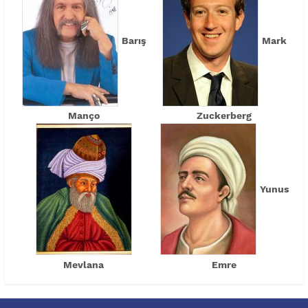
Barış
Mark
Manço
Zuckerberg
Yunus
Mevlana
Emre