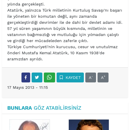
yılında gerçekleşti.
Atatürk, yalnızca Türk milletinin Kurtuluş Savaşı'nı başarı
ile yöneten bir komutan değil, aynı zamanda
gerçekleştirdiği devrimler ile de dahi bir devlet adamı idi.
57 yıl süren yaşamının büyük kısmında, milletinin ve
vatanının bağımsızlığı ve mutluluğu için yılmadan çalıştı
ve girdiği her mücadeleden zaferle çıktı.
Türkiye Cumhuriyeti'nin kurucusu, cesur ve unutulmaz
önderi Mustafa Kemal Atatürk, 10 Kasım 1938'de
aramızdan ayrıldı.
-
+
KAYDET
A
A
17 Mayıs 2013 - 11:15
BUNLARA
GÖZ ATABILIRSINIZ