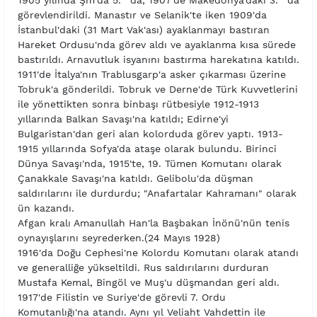
1905 yılında Şm'da 5. 'da, 1907'de Makedonya'daki 3. 'da
görevlendirildi. Manastır ve Selanik'te iken 1909'da
İstanbul'daki (31 Mart Vak'ası) ayaklanmayı bastıran
Hareket Ordusu'nda görev aldı ve ayaklanma kısa sürede
bastırıldı. Arnavutluk isyanını bastırma harekatına katıldı.
1911'de İtalya'nın Trablusgarp'a asker çıkarması üzerine
Tobruk'a gönderildi. Tobruk ve Derne'de Türk Kuvvetlerini
ile yönettikten sonra binbaşı rütbesiyle 1912-1913
yıllarında Balkan Savaşı'na katıldı; Edirne'yi
Bulgaristan'dan geri alan kolorduda görev yaptı. 1913-
1915 yıllarında Sofya'da ataşe olarak bulundu. Birinci
Dünya Savaşı'nda, 1915'te, 19. Tümen Komutanı olarak
Çanakkale Savaşı'na katıldı. Gelibolu'da düşman
saldırılarını ile durdurdu; "Anafartalar Kahramanı" olarak
ün kazandı.
Afgan kralı Amanullah Han'la Başbakan İnönü'nün tenis
oynayışlarını seyrederken.(24 Mayıs 1928)
1916'da Doğu Cephesi'ne Kolordu Komutanı olarak atandı
ve generalliğe yükseltildi. Rus saldırılarını durduran
Mustafa Kemal, Bingöl ve Muş'u düşmandan geri aldı.
1917'de Filistin ve Suriye'de görevli 7. Ordu
Komutanlığı'na atandı. Aynı yıl Veliaht Vahdettin ile