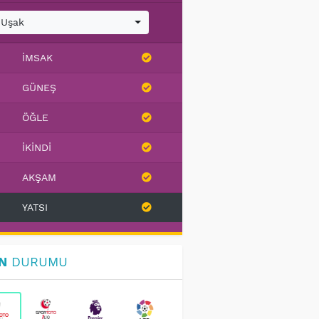
Uşak
İMSAK
GÜNEŞ
ÖĞLE
İKINDI
AKŞAM
YATSI
N
DURUMU