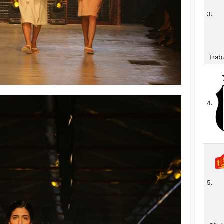
3.
Trab
4.
5.