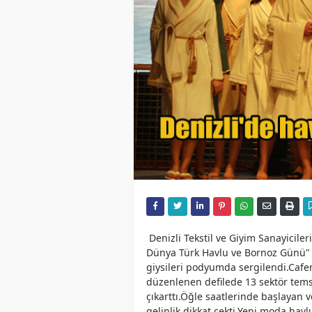
Denizli Tekstil ve Giyim Sanayicile
Dünya Türk Havlu ve Bornoz Günü" 
giysileri podyumda sergilendi.Cafer
düzenlenen defilede 13 sektör tems
çıkarttı.Öğle saatlerinde başlayan 
gelinlik dikkat çekti.Yeni moda hav