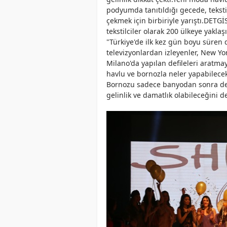
podyumda tanıtıldığı gecede, tekstil
çekmek için birbiriyle yarıştı.DETGİ
tekstilciler olarak 200 ülkeye yaklaş
"Türkiye'de ilk kez gün boyu süren d
televizyonlardan izleyenler, New Yor
Milano'da yapılan defileleri aratma
havlu ve bornozla neler yapabilece
Bornozu sadece banyodan sonra deği
gelinlik ve damatlık olabileceğini d