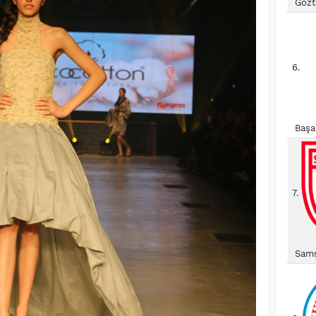
Gözt
6.
Başa
7.
Sams