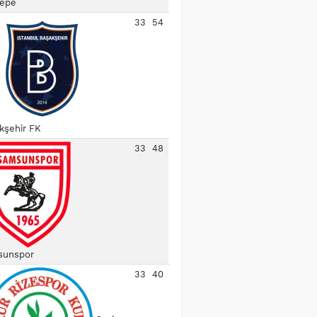
epe
33
54
kşehir FK
33
48
unspor
33
40