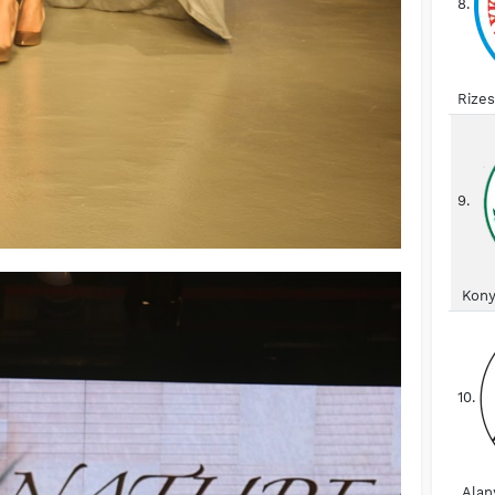
8.
Rize
9.
Kony
10.
Alan