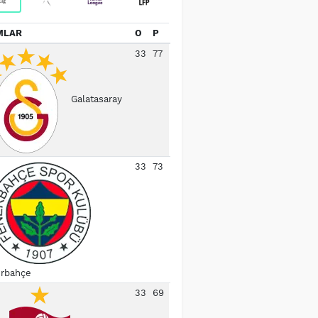
MLAR
O
P
33
77
Galatasaray
33
73
rbahçe
33
69