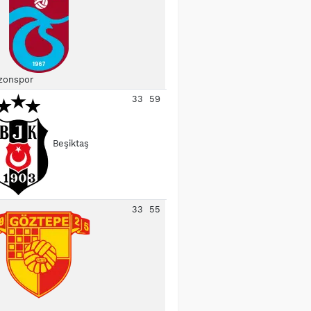
zonspor
33
59
Beşiktaş
33
55