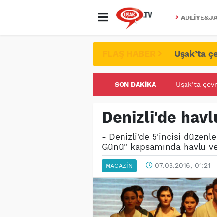
ADLIYE&JA
FLAŞ HABER
Uşak’ta çe
SON DAKIKA
UŞAK ÜNİVE
Denizli'de havl
- Denizli'de 5'incisi düzen
Günü" kapsamında havlu ve b
07.03.2016, 01:21
MAGAZIN