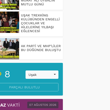
MURAT ALİ UYSAL'IN
MUTLU GÜNÜ
UŞAK TREKKİNG
KULÜBÜNDEN ENGELLİ
ÇOCUKLAR VE
AİLELERİNE YILBAŞI
EĞLENCESİ
AK PARTİ VE MHP'LİLER
BU DÜĞÜNDE BULUŞTU
8
Uşak
PARÇALI BULUTLU
AZ
VAKTI
07 AĞUSTOS 2026