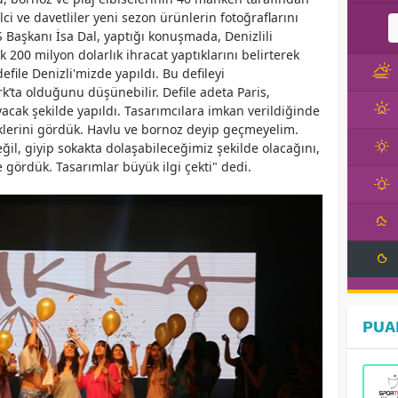
ci ve davetliler yeni sezon ürünlerin fotoğraflarını
S Başkanı İsa Dal, yaptığı konuşmada, Denizlili
ık 200 milyon dolarlık ihracat yaptıklarını belirterek
efile Denizli'mizde yapıldı. Bu defileyi
k’ta olduğunu düşünebilir. Defile adeta Paris,
yacak şekilde yapıldı. Tasarımcılara imkan verildiğinde
klerini gördük. Havlu ve bornoz deyip geçmeyelim.
l, giyip sokakta dolaşabileceğimiz şekilde olacağını,
e gördük. Tasarımlar büyük ilgi çekti" dedi.
PUA