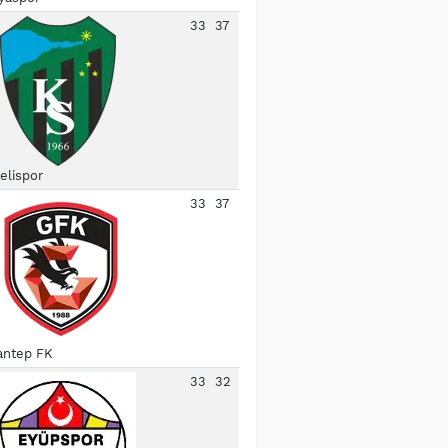
33
37
elispor
33
37
antep FK
33
32