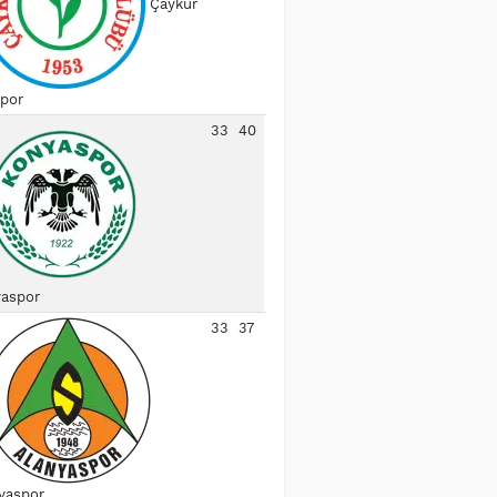
Çaykur
spor
33
40
aspor
33
37
yaspor