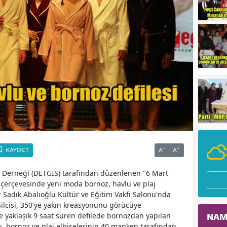
-
+
KAYDET
A
A
ri Derneği (DETGİS) tarafından düzenlenen "6 Mart
çerçevesinde yeni moda bornoz, havlu ve plaj
 Sadık Abalıoğlu Kültür ve Eğitim Vakfı Salonu'nda
ilcisi, 350'ye yakın kreasyonunu görücüye
ve yaklaşık 9 saat süren defilede bornozdan yapılan
NAM
lu, bornoz ve plaj elbiselerinin 40 manken tarafından