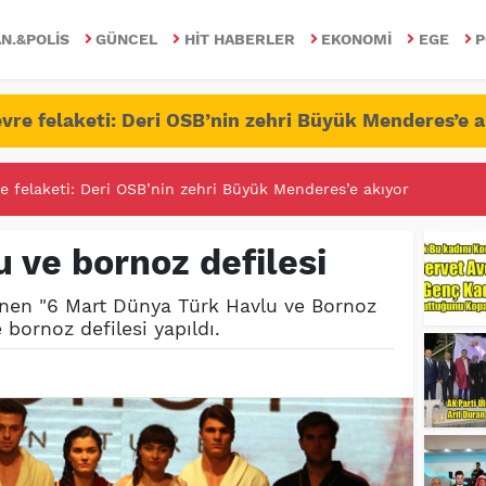
N.&POLIS
GÜNCEL
HIT HABERLER
EKONOMI
EGE
P
vre felaketi: Deri OSB’nin zehri Büyük Menderes’e a
RİTESİNDE FETÖ/PDY İLE YALANDAN MÜCADELE!
u ve bornoz defilesi
lenen "6 Mart Dünya Türk Havlu ve Bornoz
ornoz defilesi yapıldı.