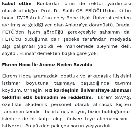
kabul ettim
. Bunlardan birisi de rektör yardımcısı
olarak atadığım Prof. Dr. Salih ÇELEBİOĞLU’dur. Ki bu
hoca, 17/25 Aralık’tan epey önce Uşak Üniversitesinden
ayrılmış ve geldiği yer olan Ankara’ya dönmüştü. Orada
FETÖ’den işlem gördüğü gerekçesiyle şahsımın da
FETÖ’cü olduğuma dair şebeke tarafından medyada
algı çalışması yapıldı ve mahkemede aleyhime delil
sayıldı. El insaf demekten başka çare yok!
Ekrem Hoca İle Aramız Neden Bozuldu
Ekrem Hoca aramızdaki dostluk ve arkadaşlık ilişkisini
istismar boyutuna taşımaya başladığında tavrımı
koydum. Örneğin
Kız kardeşinin üniversiteye alınması
teklifini etik bulmadım ve reddettim.
Ekrem SAVAŞ,
özellikle akademik personel olarak alınacak kişileri
tamamen kendisi belirlemek istiyor, bizim bulduğumuz
isimlere de bir kulp takıp üniversiteye alınmamasını
istiyordu. Bu yüzden pek çok sorun yaşıyorduk.