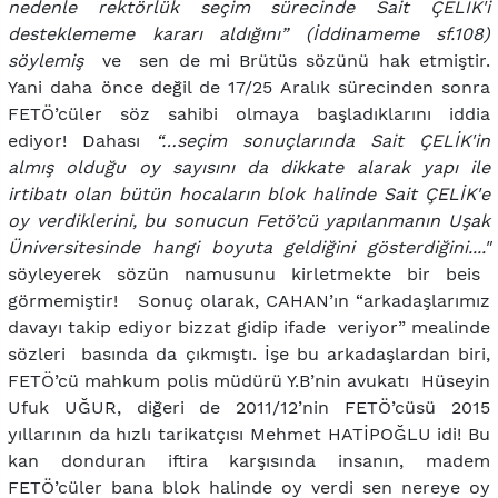
nedenle rektörlük seçim sürecinde Sait ÇELİK'i
desteklememe kararı aldığını” (İddinameme sf.108)
söylemiş
ve sen de mi Brütüs sözünü hak etmiştir.
Yani daha önce değil de 17/25 Aralık sürecinden sonra
FETÖ’cüler söz sahibi olmaya başladıklarını iddia
ediyor! Dahası
“…seçim sonuçlarında Sait ÇELİK'in
almış olduğu oy sayısını da dikkate alarak yapı ile
irtibatı olan bütün hocaların blok halinde Sait ÇELİK'e
oy verdiklerini, bu sonucun Fetö’cü yapılanmanın Uşak
Üniversitesinde hangi boyuta geldiğini gösterdiğini...."
söyleyerek sözün namusunu kirletmekte bir beis
görmemiştir! Sonuç olarak, CAHAN’ın “arkadaşlarımız
davayı takip ediyor bizzat gidip ifade veriyor” mealinde
sözleri basında da çıkmıştı. İşe bu arkadaşlardan biri,
FETÖ’cü mahkum polis müdürü Y.B’nin avukatı Hüseyin
Ufuk UĞUR, diğeri de 2011/12’nin FETÖ’cüsü 2015
yıllarının da hızlı tarikatçısı Mehmet HATİPOĞLU idi! Bu
kan donduran iftira karşısında insanın, madem
FETÖ’cüler bana blok halinde oy verdi sen nereye oy