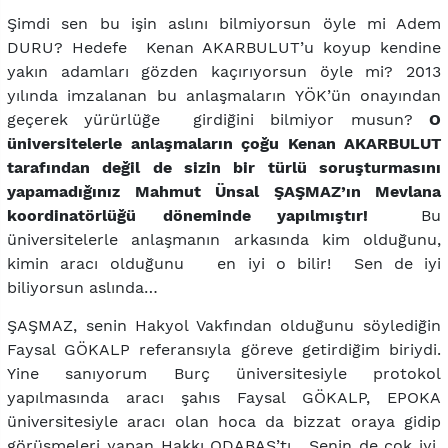
Şimdi sen bu işin aslını bilmiyorsun öyle mi Adem
DURU? Hedefe Kenan AKARBULUT’u koyup kendine
yakın adamları gözden kaçırıyorsun öyle mi? 2013
yılında imzalanan bu anlaşmaların YÖK’ün onayından
geçerek yürürlüğe girdiğini bilmiyor musun?
O
üniversitelerle anlaşmaların çoğu Kenan AKARBULUT
tarafından değil de sizin bir türlü soruşturmasını
yapamadığınız Mahmut Ünsal ŞAŞMAZ’ın Mevlana
koordinatörlüğü döneminde yapılmıştır!
Bu
üniversitelerle anlaşmanın arkasında kim olduğunu,
kimin aracı olduğunu en iyi o bilir! Sen de iyi
biliyorsun aslında…
ŞAŞMAZ, senin Hakyol Vakfından olduğunu söylediğin
Faysal GÖKALP referansıyla göreve getirdiğim biriydi.
Yine sanıyorum Burç üniversitesiyle protokol
yapılmasında aracı şahıs Faysal GÖKALP, EPOKA
üniversitesiyle aracı olan hoca da bizzat oraya gidip
görüşmeleri yapan Hakkı ODABAŞ’tı. Senin de çok iyi