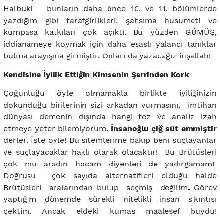
Halbuki bunların daha önce 10. ve 11. bölümlerde
yazdığım gibi tarafgirlikleri, şahsıma husumeti ve
kumpasa katkıları çok açıktı. Bu yüzden GÜMÜŞ,
iddianameye koymak için daha esaslı yalancı tanıklar
bulma arayışına girmiştir. Onları da yazacağız inşallah!
Kendisine İyilik Ettiğin Kimsenin Şerrinden Kork
Çoğunluğu öyle olmamakla birlikte iyiliğinizin
dokunduğu birilerinin sizi arkadan vurmasını, imtihan
dünyası demenin dışında hangi tez ve analiz izah
etmeye yeter bilemiyorum.
İnsanoğlu çiğ süt emmiştir
derler. İşte öyle! Bu sitemlerime bakıp beni suçlayanlar
ve suçlayacaklar haklı olarak olacaktır! Bu Brütüsleri
çok mu aradın hocam diyenleri de yadırgamam!
Doğrusu çok sayıda alternatifleri olduğu halde
Brütüsleri aralarından bulup seçmiş değilim
.
Görev
yaptığım dönemde sürekli nitelikli insan sıkıntısı
çektim. Ancak eldeki kumaş maalesef buydu!