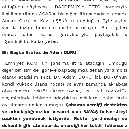
olduğunu söyleyen DAŞDEMİR’in FETÖ borsasıyla
ilişkilendirilmesi ACAR’ın bir diğer iftirası mıdır bilemem.
Ancak Gazeteci Kazım ŞEN’den duyduğum öyle şeyler
var ki bizim tahminlerimizle örtüşüyor. Bu bilgileri
merak eden kamu görevlileriyle paylaşabilirim.
Şimdilik bu kadar yeter.
Bir Başka Brütüs de Adem DURU
Emniyet KOM’ un şahsıma iftira atacağını umduğu
diğer bir isim de göreve başladığımda dekan yardımcısı
olarak atadığım Prof. Dr. Adem DURU idi. DURU’nun
kendi yüksek lisans hocası ve aynı zamanda akrabası
olan mevcut rektör Ekrem SAVAŞ, 2011 yılı rektörlük
seçimlerinde lehimde adaylıktan çekilerek daha fazla
oy almama neden olmuştu.
Şahsıma verdiği destekten
ve arkadaşlığımızdan cesaret alan SAVAŞ üniversiteyi
uzaktan yönetmek istiyordu
.
Rektör yardımcılığı ve
dekanlık gibi atamalarda önerdiği her teklifi istisnasız