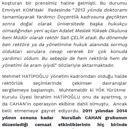
koşturan bir prensimiz haline gelmişti. Bu durumu
Emniyet KOM’daki ifadesinde “
2013 yılında doktoramı
tamamlayarak Yardımcı Doçentlik kadrosuna geçtikten
sonra doğal olarak üniversitede başka hukukçu
olmadığından yeni açılan Adalet Meslek Yüksek Okuluna
beni Müdür olarak rektör Sait ÇELİK atadı. Bu dönemde
ben rektöre ya da yönetimine hukuk alanında sormuş
oldukları sorulara cevap vererek bir çok konuda
yardımcı oldum. Bu sebeple de hem rektörle hem de
yönetimi ile aram iyiydi
.” Sözleriyle aktarmaktadır.
Mehmet HATİPOĞLU yönetim kadromdan olduğu halde
rektörlük seçimlerinde çekimser davranışlar
sergilemeye başlamıştı. Muhtemeldir ki YÖK Yürütme
Kurulu Üyesi İbrahim HATİPOĞLU onu da ayartmış, o
da CAHAN’ın operasyon ekibine dahil olmuştu. Ancak
belli etmemeye gayret ediyordu.
2011 yılından 2014
yılının sonuna kadar Nurullah CAHAN grubunun
düzenlediği cemaat etkinliklerinin hiç birinde