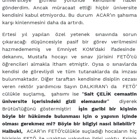
üniversiteye gitmesi yönünde kendisine haber
gönderdim. Ancak müracaat ettiği hiçbir üniversite
kendisini kabul etmiyordu. Bu durum ACAR’ın şahsıma
karşı kinlenmesini daha da artırdı.
Ertesi yıl yapılan özel yetenek sınavında sorun
çıkaracağı düşüncesiyle pasif bir görev verilmesini
hazmedememiş ve Emniyet KOM’daki ifadesinde
dekanını, Mustafa hocayı ve sınav jürisini FETÖ’cü
öğrencileri almakla itham etmiştir. Oysa o sınavlarda
kendisi de görevliydi ve tüm tutanaklarda da imzası
bulunmaktadır. Diğer taraftan kendisine disiplin cezası
veren rektör yardımcısı Sayın DALKIRAN’ı da FETÖ’
cülükle suçlamış, şahsımı ise “
Sait ÇELİK cemaatin
üniversite içerisindeki gizli elemanıdır
” diyerek
Brütüs’lüğünü göstermiştir!
İşin garibi bir kişinin
böyle bir hükümde bulunması için o yapının içinde
olması gerekmez mi? Böyle bir bilgiyi nasıl bilebilir?
Halbuki,
ACAR’ın FETÖ’cülükle suçladığı hocaların hiç
birisinin FETÖ ile uzaktan yakından ilgisi yoktu. Eşinin