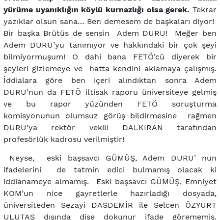
yürüme uyanıklığın köylü kurnazlığı olsa gerek.
Tekrar
yazıklar olsun sana… Ben demesem de başkaları diyor!
Bir başka Brütüs de sensin Adem DURU! Meğer ben
Adem DURU’yu tanımıyor ve hakkındaki bir çok şeyi
bilmiyormuşum! O dahi bana FETÖ’cü diyerek bir
şeyleri gizlemeye ve hatta kendini aklamaya çalışmış.
İddialara göre ben içeri alındıktan sonra Adem
DURU’nun da FETÖ iltisak raporu üniversiteye gelmiş
ve bu rapor yüzünden FETÖ soruşturma
komisyonunun olumsuz görüş bildirmesine rağmen
DURU’ya rektör vekili DALKIRAN tarafından
profesörlük kadrosu verilmiştir!
Neyse, eski başsavcı GÜMÜŞ, Adem DURU’ nun
ifadelerini de tatmin edici bulmamış olacak ki
iddianameye almamış. Eski başsavcı GÜMÜŞ, Emniyet
KOM’un nice gayretlerle hazırladığı dosyada,
üniversiteden Sezayi DASDEMİR ile Selcen ÖZYURT
ULUTAŞ dışında dişe dokunur ifade görememiş.