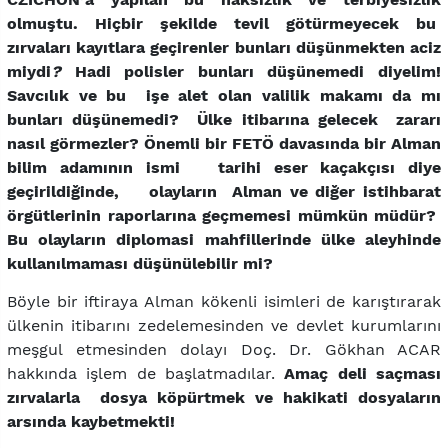
olmuştu. Hiçbir şekilde tevil götürmeyecek bu
zırvaları kayıtlara geçirenler
bunları düşünmekten aciz
miydi
?
Hadi polisler bunları düşünemedi diyelim!
Savcılık ve bu işe alet olan valilik makamı da mı
bunları düşünemedi? Ülke itibarına gelecek zararı
nasıl görmezler? Önemli bir FETÖ davasında bir Alman
bilim adamının ismi tarihi eser kaçakçısı diye
geçirildiğinde, olayların Alman ve diğer istihbarat
örgütlerinin raporlarına geçmemesi mümkün müdür?
Bu olayların diplomasi mahfillerinde ülke aleyhinde
kullanılmaması düşünülebilir mi?
Böyle bir iftiraya Alman kökenli isimleri de karıştırarak
ülkenin itibarını zedelemesinden ve devlet kurumlarını
meşgul etmesinden dolayı Doç. Dr. Gökhan ACAR
hakkında işlem de başlatmadılar.
Amaç deli saçması
zırvalarla dosya köpürtmek ve hakikati dosyaların
arsında kaybetmekti!