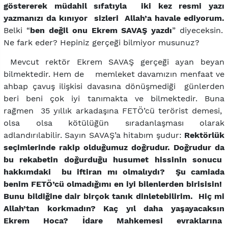
göstererek müdahil sıfatıyla iki kez resmi yazı
yazmanızı da kınıyor sizleri Allah’a havale ediyorum.
Belki “
ben değil onu Ekrem SAVAŞ yazdı
” diyeceksin.
Ne fark eder? Hepiniz gerçeği bilmiyor musunuz?
Mevcut rektör Ekrem SAVAŞ gerçeği ayan beyan
bilmektedir. Hem de memleket davamızın menfaat ve
ahbap çavuş ilişkisi davasına dönüşmediği günlerden
beri beni çok iyi tanımakta ve bilmektedir. Buna
rağmen 35 yıllık arkadaşına FETÖ’cü terörist demesi,
olsa olsa kötülüğün sıradanlaşması olarak
adlandırılabilir. Sayın SAVAŞ’a hitabım şudur:
Rektörlük
seçimlerinde rakip olduğumuz doğrudur. Doğrudur da
bu rekabetin doğurduğu husumet hissinin sonucu
hakkımdaki bu iftiran mı olmalıydı? Şu camiada
benim FETÖ’cü olmadığımı en iyi bilenlerden birisisin!
Bunu bildiğine dair birçok tanık dinletebilirim. Hiç mi
Allah’tan korkmadın? Kaç yıl daha yaşayacaksın
Ekrem Hoca? İdare Mahkemesi evraklarına