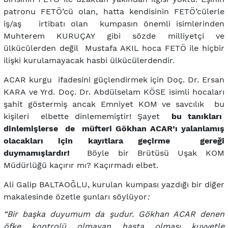
patronu FETÖ’cü olan, hatta kendisinin FETÖ’cülerle
iş/aş irtibatı olan kumpasın önemli isimlerinden
Muhterem KURUÇAY gibi sözde milliyetçi ve
ülkücülerden değil Mustafa AKIL hoca FETÖ ile hiçbir
ilişki kurulamayacak hasbi ülkücülerdendir.
ACAR kurgu ifadesini güçlendirmek için Doç. Dr. Ersan
KARA ve Yrd. Doç. Dr. Abdülselam KÖSE isimli hocaları
şahit göstermiş ancak Emniyet KOM ve savcılık bu
kişileri elbette dinlememiştir! Şayet
bu tanıkları
dinlemişlerse de müfteri Gökhan ACAR’ı yalanlamış
olacakları için kayıtlara geçirme gereği
duymamışlardır!
Böyle bir Brütüsü Uşak KOM
Müdürlüğü kaçırır mı? Kaçırmadı elbet.
Ali Galip BALTAOĞLU, kurulan kumpası yazdığı bir diğer
makalesinde özetle şunları söylüyor
:
“Bir başka duyumum da şudur. Gökhan ACAR denen
öfke kontrolü olmayan hasta olması kuvvetle