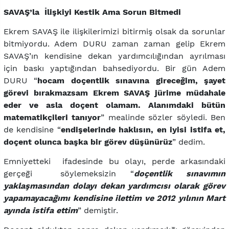
SAVAŞ’la İlişkiyi Kestik Ama Sorun Bitmedi
Ekrem SAVAŞ ile ilişkilerimizi bitirmiş olsak da sorunlar
bitmiyordu. Adem DURU zaman zaman gelip Ekrem
SAVAŞ’ın kendisine dekan yardımcılığından ayrılması
için baskı yaptığından bahsediyordu. Bir gün Adem
DURU “
hocam doçentlik sınavına gireceğim, şayet
görevi bırakmazsam Ekrem SAVAŞ jürime müdahale
eder ve asla doçent olamam. Alanımdaki bütün
matematikçileri tanıyor
” mealinde sözler söyledi. Ben
de kendisine “
endişelerinde haklısın, en iyisi istifa et,
doçent olunca başka bir görev düşünürüz
” dedim.
Emniyetteki ifadesinde bu olayı, perde arkasındaki
gerçeği söylemeksizin “
doçentlik sınavımın
yaklaşmasından dolayı dekan yardımcısı olarak görev
yapamayacağımı kendisine ilettim ve 2012 yılının Mart
ayında istifa ettim
” demiştir.