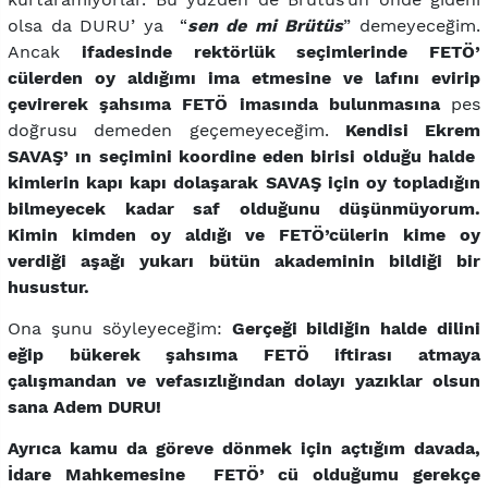
olsa da DURU’ ya “
sen de mi Brütüs
” demeyeceğim.
Ancak
ifadesinde rektörlük seçimlerinde FETÖ’
cülerden oy aldığımı ima etmesine ve lafını evirip
çevirerek şahsıma FETÖ imasında bulunmasına
pes
doğrusu demeden geçemeyeceğim.
Kendisi Ekrem
SAVAŞ’ ın seçimini koordine eden birisi olduğu halde
kimlerin kapı kapı dolaşarak SAVAŞ için oy topladığın
bilmeyecek kadar saf olduğunu düşünmüyorum.
Kimin kimden oy aldığı ve FETÖ’cülerin kime oy
verdiği aşağı yukarı bütün akademinin bildiği bir
husustur.
Ona şunu söyleyeceğim:
Gerçeği bildiğin halde dilini
eğip bükerek şahsıma FETÖ iftirası atmaya
çalışmandan ve vefasızlığından dolayı yazıklar olsun
sana Adem DURU!
Ayrıca kamu da göreve dönmek için açtığım davada,
İdare Mahkemesine FETÖ’ cü olduğumu gerekçe