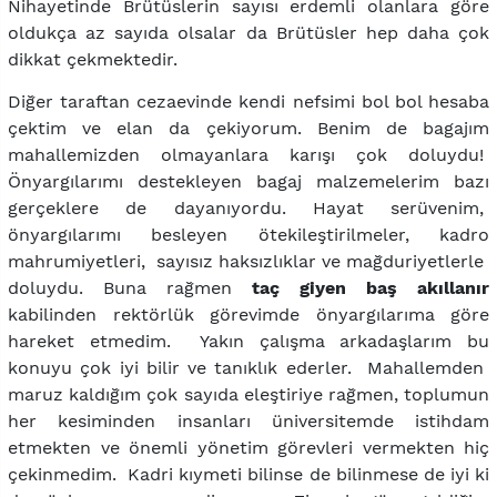
Nihayetinde Brütüslerin sayısı erdemli olanlara göre
oldukça az sayıda olsalar da Brütüsler hep daha çok
dikkat çekmektedir.
Diğer taraftan cezaevinde kendi nefsimi bol bol hesaba
çektim ve elan da çekiyorum. Benim de bagajım
mahallemizden olmayanlara karışı çok doluydu!
Önyargılarımı destekleyen bagaj malzemelerim bazı
gerçeklere de dayanıyordu. Hayat serüvenim,
önyargılarımı besleyen ötekileştirilmeler, kadro
mahrumiyetleri, sayısız haksızlıklar ve mağduriyetlerle
doluydu. Buna rağmen
taç giyen baş akıllanır
kabilinden rektörlük görevimde önyargılarıma göre
hareket etmedim. Yakın çalışma arkadaşlarım bu
konuyu çok iyi bilir ve tanıklık ederler. Mahallemden
maruz kaldığım çok sayıda eleştiriye rağmen, toplumun
her kesiminden insanları üniversitemde istihdam
etmekten ve önemli yönetim görevleri vermekten hiç
çekinmedim. Kadri kıymeti bilinse de bilinmese de iyi ki