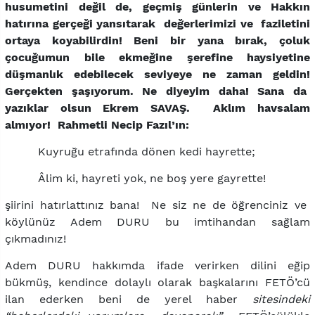
husumetini değil de, geçmiş günlerin ve Hakkın
hatırına gerçeği yansıtarak değerlerimizi ve faziletini
ortaya koyabilirdin! Beni bir yana bırak, çoluk
çocuğumun bile ekmeğine şerefine haysiyetine
düşmanlık edebilecek seviyeye ne zaman geldin!
Gerçekten şaşıyorum. Ne diyeyim daha! Sana da
yazıklar olsun Ekrem SAVAŞ. Aklım havsalam
almıyor! Rahmetli Necip Fazıl’ın:
Kuyruğu etrafında dönen kedi hayrette;
Âlim ki, hayreti yok, ne boş yere gayrette!
şiirini hatırlattınız bana! Ne siz ne de öğrenciniz ve
köylünüz Adem DURU bu imtihandan sağlam
çıkmadınız!
Adem DURU hakkımda ifade verirken dilini eğip
bükmüş, kendince dolaylı olarak başkalarını FETÖ’cü
ilan ederken beni de yerel haber
sitesindeki