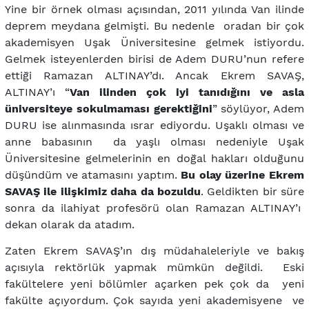
Yine bir örnek olması açısından, 2011 yılında Van ilinde
deprem meydana gelmişti. Bu nedenle oradan bir çok
akademisyen Uşak Üniversitesine gelmek istiyordu.
Gelmek isteyenlerden birisi de Adem DURU’nun refere
ettiği Ramazan ALTINAY’dı. Ancak Ekrem SAVAŞ,
ALTINAY’ı “
Van ilinden çok iyi tanıdığını ve asla
üniversiteye sokulmaması gerektiğini
” söylüyor, Adem
DURU ise alınmasında ısrar ediyordu. Uşaklı olması ve
anne babasının da yaşlı olması nedeniyle Uşak
Üniversitesine gelmelerinin en doğal hakları olduğunu
düşündüm ve atamasını yaptım.
Bu olay üzerine Ekrem
SAVAŞ ile ilişkimiz daha da bozuldu
. Geldikten bir süre
sonra da ilahiyat profesörü olan Ramazan ALTINAY’ı
dekan olarak da atadım.
Zaten Ekrem SAVAŞ’ın dış müdahaleleriyle ve bakış
açısıyla rektörlük yapmak mümkün değildi. Eski
fakültelere yeni bölümler açarken pek çok da yeni
fakülte açıyordum. Çok sayıda yeni akademisyene ve