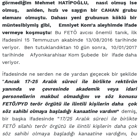
görmediğim Mehmet HATİPOĞLU, nas
ıl olmuş ise
olmuş, aniden, hızlı ve saygın bir CAHAN grubu
elemanı olmuştu. Dahası yeni grubunun köklü bir
müntesibiymiş gibi, Emniyet Kom’a aleyhimde ifade
vermeye koşmuştu
! Bu FETÖ avcısı önemli tanık, ilk
ifadesini 15 Temmuzun akabinde
13/08/2016 tarihinde
veriyor. Ben tutuklandıktan 10 gün sonra, 10/01/2017
tarihinde Afyonkarahisar Kom Şubede bir ifade daha
veriyor.
İfadesinde ne serden ne de yardan geçecek bir şekilde
“
Ancak 17-25 Aralık süreci ile birlikte rektörün
yanında ve çevresinde akademik veya idari
personellerin makbul olmadığını ve söz konusu
FETÖ/PYD terör örgütü ile ilintili kişilerin daha çok
söz sahibi olmaya başladığı kanaatine vardım
”
demiş,
bir başka ifadesinde “
17/25 Aralık süreci ile birlikte
FETÖ silahlı terör örgütü ile ilintili kişilerin daha çok
söz sahibi olmaya başladığı kanaatine vardığını, bu