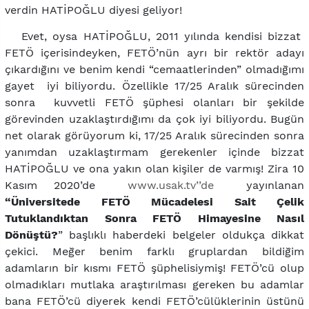
verdin HATİPOĞLU diyesi geliyor!
Evet, oysa HATİPOĞLU, 2011 yılında kendisi bizzat
FETÖ içerisindeyken, FETÖ’nün ayrı bir rektör adayı
çıkardığını ve benim kendi “cemaatlerinden” olmadığımı
gayet iyi biliyordu. Özellikle 17/25 Aralık sürecinden
sonra kuvvetli FETÖ şüphesi olanları bir şekilde
görevinden uzaklaştırdığımı da çok iyi biliyordu. Bugün
net olarak görüyorum ki, 17/25 Aralık sürecinden sonra
yanımdan uzaklaştırmam gerekenler içinde bizzat
HATİPOĞLU ve ona yakın olan kişiler de varmış! Zira 10
Kasım 2020’de
www.usak.tv’’
de
yayınlanan
“Üniversitede FETÖ Mücadelesi Sait Çelik
Tutuklandıktan Sonra FETÖ Himayesine Nasıl
Dönüştü?
” başlıklı haberdeki belgeler oldukça dikkat
çekici. Meğer benim farklı gruplardan bildiğim
adamların bir kısmı FETÖ şüphelisiymiş! FETÖ’cü olup
olmadıkları mutlaka araştırılması gereken bu adamlar
bana FETÖ’cü diyerek kendi FETÖ’cülüklerinin üstünü