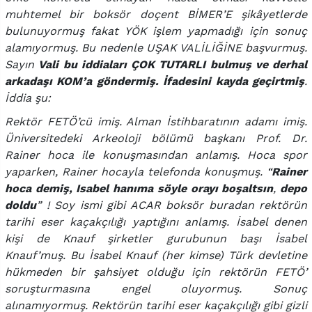
muhtemel bir boksör doçent BİMER’E şikâyetlerde
bulunuyormuş fakat YÖK işlem yapmadığı için sonuç
alamıyormuş. Bu nedenle UŞAK VALİLİĞİNE başvurmuş.
Sayın
Vali bu iddiaları ÇOK TUTARLI bulmuş ve derhal
arkadaşı KOM’a göndermiş. İfadesini kayda geçirtmiş
.
İddia şu:
Rektör FETÖ’cü imiş. Alman İstihbaratının adamı imiş.
Üniversitedeki Arkeoloji bölümü başkanı Prof. Dr.
Rainer hoca ile konuşmasından anlamış. Hoca spor
yaparken, Rainer hocayla telefonda konuşmuş. “
Rainer
hoca demiş, Isabel hanıma söyle orayı boşaltsın
,
depo
doldu
” ! Soy ismi gibi ACAR boksör buradan rektörün
tarihi eser kaçakçılığı yaptığını anlamış. İsabel denen
kişi de Knauf şirketler gurubunun başı İsabel
Knauf’muş. Bu İsabel Knauf (her kimse) Türk devletine
hükmeden bir şahsiyet olduğu için rektörün FETÖ’
soruşturmasına engel oluyormuş. Sonuç
alınamıyormuş. Rektörün tarihi eser kaçakçılığı gibi gizli