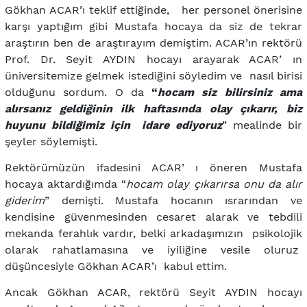
Gökhan ACAR’ı teklif ettiğinde, her personel önerisine
karşı yaptığım gibi Mustafa hocaya da siz de tekrar
araştırın ben de araştırayım demiştim. ACAR’ın rektörü
Prof. Dr. Seyit AYDIN hocayı arayarak ACAR’ ın
üniversitemize gelmek istediğini söyledim ve nasıl birisi
olduğunu sordum. O da
“
hocam siz bilirsiniz ama
alırsanız geldiğinin ilk haftasında olay çıkarır, biz
huyunu bildiğimiz için idare ediyoruz
” mealinde bir
şeyler söylemişti.
Rektörümüzün ifadesini ACAR’ ı öneren Mustafa
hocaya aktardığımda “
hocam olay çıkarırsa onu da alır
giderim
” demişti. Mustafa hocanın ısrarından ve
kendisine güvenmesinden cesaret alarak ve tebdili
mekanda ferahlık vardır, belki arkadaşımızın psikolojik
olarak rahatlamasına ve iyiliğine vesile oluruz
düşüncesiyle Gökhan ACAR’ı kabul ettim.
Ancak Gökhan ACAR, rektörü Seyit AYDIN hocayı