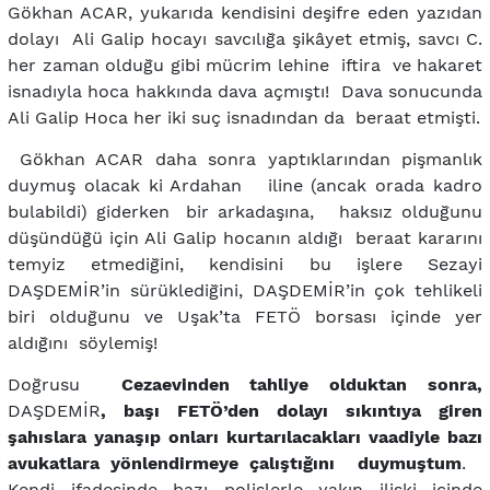
Gökhan ACAR, yukarıda kendisini deşifre eden yazıdan
dolayı Ali Galip hocayı savcılığa şikâyet etmiş, savcı C.
her zaman olduğu gibi mücrim lehine iftira ve hakaret
isnadıyla hoca hakkında dava açmıştı! Dava sonucunda
Ali Galip Hoca her iki suç isnadından da beraat etmişti.
Gökhan ACAR daha sonra yaptıklarından pişmanlık
duymuş olacak ki Ardahan iline (ancak orada kadro
bulabildi) giderken bir arkadaşına, haksız olduğunu
düşündüğü için Ali Galip hocanın aldığı beraat kararını
temyiz etmediğini, kendisini bu işlere Sezayi
DAŞDEMİR’in sürüklediğini, DAŞDEMİR’in çok tehlikeli
biri olduğunu ve Uşak’ta FETÖ borsası içinde yer
aldığını söylemiş!
Doğrusu
Cezaevinden tahliye olduktan sonra,
DAŞDEMİR
, başı FETÖ’den dolayı sıkıntıya giren
şahıslara yanaşıp onları kurtarılacakları vaadiyle bazı
avukatlara yönlendirmeye çalıştığını duymuştum
.
Kendi ifadesinde bazı polislerle yakın ilişki içinde