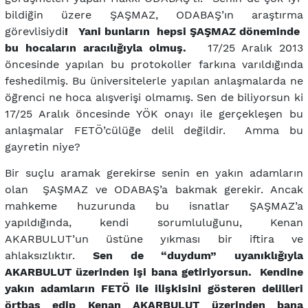
bildiğin üzere ŞAŞMAZ, ODABAŞ’ın araştırma
görevlisiydi
! Yani bunların hepsi ŞAŞMAZ döneminde
bu hocaların aracılığıyla olmuş.
17/25 Aralık 2013
öncesinde yapılan bu protokoller farkına varıldığında
feshedilmiş. Bu üniversitelerle yapılan anlaşmalarda ne
öğrenci ne hoca alışverişi olmamış. Sen de biliyorsun ki
17/25 Aralık öncesinde YÖK onayı ile gerçekleşen bu
anlaşmalar FETÖ’cülüğe delil değildir. Amma bu
gayretin niye?
Bir suçlu aramak gerekirse senin en yakın adamların
olan ŞAŞMAZ ve ODABAŞ’a bakmak gerekir. Ancak
mahkeme huzurunda bu isnatlar ŞAŞMAZ’a
yapıldığında, kendi sorumluluğunu, Kenan
AKARBULUT’un üstüne yıkması bir iftira ve
ahlaksızlıktır.
Sen de “duydum” uyanıklığıyla
AKARBULUT üzerinden işi bana getiriyorsun. Kendine
yakın adamların FETÖ ile ilişkisini gösteren delilleri
örtbas edip Kenan AKARBULUT üzerinden bana