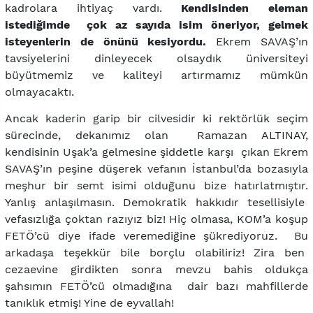
kadrolara ihtiyaç vardı.
Kendisinden eleman
istediğimde çok az sayıda isim öneriyor, gelmek
isteyenlerin de önünü kesiyordu.
Ekrem SAVAŞ’ın
tavsiyelerini dinleyecek olsaydık üniversiteyi
büyütmemiz ve kaliteyi artırmamız mümkün
olmayacaktı.
Ancak kaderin garip bir cilvesidir ki rektörlük seçim
sürecinde, dekanımız olan Ramazan ALTINAY,
kendisinin Uşak’a gelmesine şiddetle karşı çıkan Ekrem
SAVAŞ’ın peşine düşerek vefanın İstanbul’da bozasıyla
meşhur bir semt isimi olduğunu bize hatırlatmıştır.
Yanlış anlaşılmasın. Demokratik hakkıdır tesellisiyle
vefasızlığa çoktan razıyız biz! Hiç olmasa, KOM’a koşup
FETÖ’cü diye ifade veremediğine şükrediyoruz. Bu
arkadaşa teşekkür bile borçlu olabiliriz! Zira ben
cezaevine girdikten sonra mevzu bahis oldukça
şahsımın FETÖ’cü olmadığına dair bazı mahfillerde
tanıklık etmiş! Yine de eyvallah!