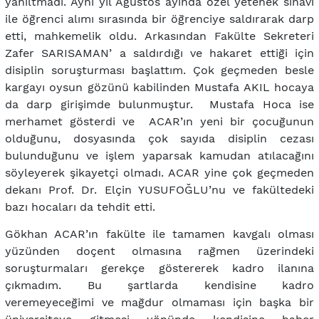
yanıltmadı. Aynı yıl Ağustos ayında özel yetenek sınavı
ile öğrenci alımı sırasında bir öğrenciye saldırarak darp
etti, mahkemelik oldu. Arkasından Fakülte Sekreteri
Zafer SARISAMAN’ a saldırdığı ve hakaret ettiği için
disiplin soruşturması başlattım. Çok geçmeden besle
kargayı oysun gözünü kabilinden Mustafa AKIL hocaya
da darp girişimde bulunmuştur. Mustafa Hoca ise
merhamet gösterdi ve ACAR’ın yeni bir çocuğunun
olduğunu, dosyasında çok sayıda disiplin cezası
bulunduğunu ve işlem yaparsak kamudan atılacağını
söyleyerek şikayetçi olmadı. ACAR yine çok geçmeden
dekanı Prof. Dr. Elçin YUSUFOĞLU’nu ve fakültedeki
bazı hocaları da tehdit etti.
Gökhan ACAR’ın fakülte ile tamamen kavgalı olması
yüzünden doçent olmasına rağmen üzerindeki
soruşturmaları gerekçe göstererek kadro ilanına
çıkmadım. Bu şartlarda kendisine kadro
veremeyeceğimi ve mağdur olmaması için başka bir