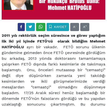
-
+
KAYDET
A
A
2011 yılı rektörlük seçim süresince ve görev yaptığım
ilk iki yıl içinde FETÖ’cü olarak bildiğim Mehmet
HATİPOĞLU
ayrı bir vakadır. FETÖ sorunu ülkenin
gündemine gelmeden önce FETÖ çevresinde gördüğüm
bu arkadaş, 2013 yılında doktorasını tamamlamaya
çalışırken FETÖ dışında farklı kesimlerle de takılmaya
başlamıştı. Onu, önceleri mutaassıp bir “cemaatçi”
değil diye düşünürken zamanla yeni takıldığı
kesimlerden ve ikili görüşmelerimizde verdiği
mesajlardan “cemaatçi” olmadığını düşünmeye
başladım. 17/25 Aralık süreci henüz başlamadığı bir
dönemde FETÖ’nün falsolarını gördüğü ve bu yapıdan
uzaklaştığı sonucunu çıkartmıştım. Bu durumu