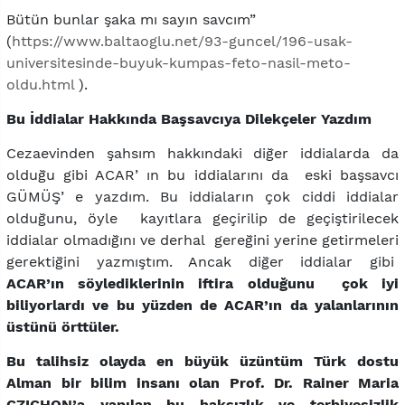
Bütün bunlar şaka mı sayın savcım”
(
https://www.baltaoglu.net/93-guncel/196-usak-
universitesinde-buyuk-kumpas-feto-nasil-meto-
oldu.html
).
Bu İddialar Hakkında Başsavcıya Dilekçeler Yazdım
Cezaevinden şahsım hakkındaki diğer iddialarda da
olduğu gibi ACAR’ ın bu iddialarını da eski başsavcı
GÜMÜŞ’ e yazdım. Bu iddiaların çok ciddi iddialar
olduğunu, öyle kayıtlara geçirilip de geçiştirilecek
iddialar olmadığını ve derhal gereğini yerine getirmeleri
gerektiğini yazmıştım. Ancak diğer iddialar gibi
ACAR’ın söylediklerinin iftira olduğunu çok iyi
biliyorlardı ve bu yüzden de ACAR’ın da yalanlarının
üstünü örttüler.
Bu talihsiz olayda en büyük üzüntüm Türk dostu
Alman bir bilim insanı olan Prof. Dr. Rainer Maria
CZICHON’a yapılan bu haksızlık ve terbiyesizlik