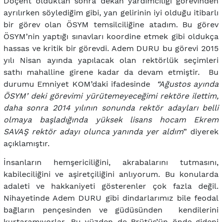
Doçent olduktan sonra dekan yardımcılığı görevinden
ayrılırken söylediğim gibi, yan gelirinin iyi olduğu itibarlı
bir görev olan ÖSYM temsilciliğine atadım. Bu görev
ÖSYM’nin yaptığı sınavları koordine etmek gibi oldukça
hassas ve kritik bir görevdi. Adem DURU bu görevi 2015
yılı Nisan ayında yapılacak olan rektörlük seçimleri
sathı mahalline girene kadar da devam etmiştir. Bu
durumu Emniyet KOM’daki ifadesinde
“Ağustos ayında
ÖSYM’ deki görevimi yürütemeyeceğimi rektöre ilettim,
daha sonra 2014 yılının sonunda rektör adayları belli
olmaya başladığında yüksek lisans hocam Ekrem
SAVAŞ rektör adayı olunca yanında yer aldım
” diyerek
açıklamıştır.
İnsanların hemşericiliğini, akrabalarını tutmasını,
kabileciliğini ve aşiretçiliğini anlıyorum. Bu konularda
adaleti ve hakkaniyeti gösterenler çok fazla değil.
Nihayetinde Adem DURU gibi dindarlarımız bile feodal
bağların pençesinden ve güdüsünden kendilerini
kurtaramıyorlar. Bu yüzden de Brütüs’ün önde gideni