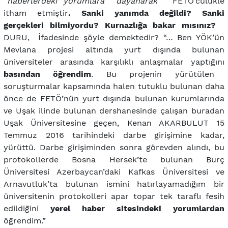
“haberlerdeki yorumlara dayanarak”
FETÖ’cülükle
itham etmiştir
. Sanki yanımda değildi? Sanki
gerçekleri bilmiyordu? Kurnazlığa bakar mısınız?
DURU, İfadesinde şöyle demektedir? “… Ben YÖK’ün
Mevlana projesi altında yurt dışında bulunan
üniversiteler arasında karşılıklı anlaşmalar yaptığını
basından öğrendim
. Bu projenin yürütülen
soruşturmalar kapsamında halen tutuklu bulunan daha
önce de FETÖ’nün yurt dışında bulunan kurumlarında
ve Uşak ilinde bulunan dershanesinde çalışan buradan
Uşak Üniversitesine geçen, Kenan AKARBULUT 15
Temmuz 2016 tarihindeki darbe girişimine kadar,
yürüttü. Darbe girişiminden sonra görevden alındı, bu
protokollerde Bosna Hersek’te bulunan Burç
Üniversitesi Azerbaycan’daki Kafkas Üniversitesi ve
Arnavutluk’ta bulunan ismini hatırlayamadığım bir
üniversitenin protokolleri apar topar tek taraflı fesih
edildiğini
yerel haber sitesindeki yorumlardan
öğrendim.”