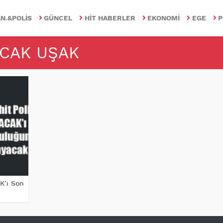
N.&POLIS
GÜNCEL
HIT HABERLER
EKONOMI
EGE
P
ACAK UŞAK
K’ı Son