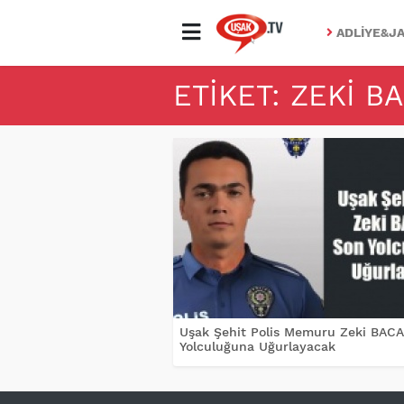
ADLIYE&JA
ETIKET: ZEKI B
Uşak Şehit Polis Memuru Zeki BACA
Yolculuğuna Uğurlayacak