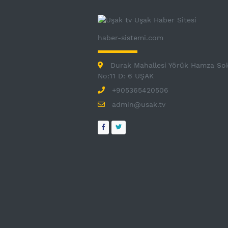
haber-sistemi.com
Durak Mahallesi Yörük Hamza So
No:11 D: 6 UŞAK
+905365420506
admin@usak.tv