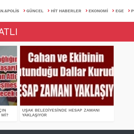
N.&POLIS
GÜNCEL
HIT HABERLER
EKONOMI
EGE
P
ATLI
ÇIN
UŞAK BELEDİYESİNDE HESAP ZAMANI
 Mİ?
YAKLAŞIYOR