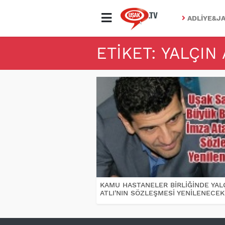
ADLIYE&JA
ETIKET: YALÇIN 
KAMU HASTANELER BİRLİĞİNDE YAL
ATLI'NIN SÖZLEŞMESİ YENİLENECEK