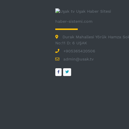
haber-sistemi.com
Durak Mahallesi Yörük Hamza So
No:11 D: 6 UŞAK
+905365420506
admin@usak.tv