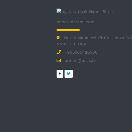
haber-sistemi.com
Durak Mahallesi Yörük Hamza So
No:11 D: 6 UŞAK
+905365420506
admin@usak.tv