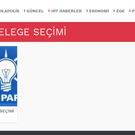
N.&POLIS
GÜNCEL
HIT HABERLER
EKONOMI
EGE
P
DELEGE SEÇIMI
 SEÇİMİ