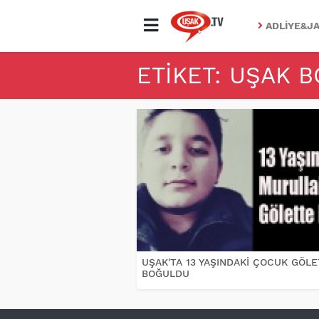
ADLIYE&JA
ETIKET: UŞAK 
UŞAK'TA 13 YAŞINDAKİ ÇOCUK GÖL
BOĞULDU