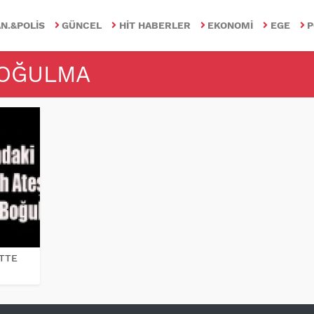
N.&POLIS
GÜNCEL
HIT HABERLER
EKONOMI
EGE
P
BOĞULMA
ETTE