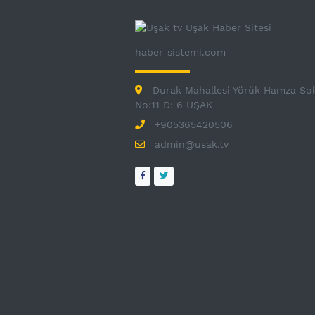
haber-sistemi.com
Durak Mahallesi Yörük Hamza So
No:11 D: 6 UŞAK
+905365420506
admin@usak.tv