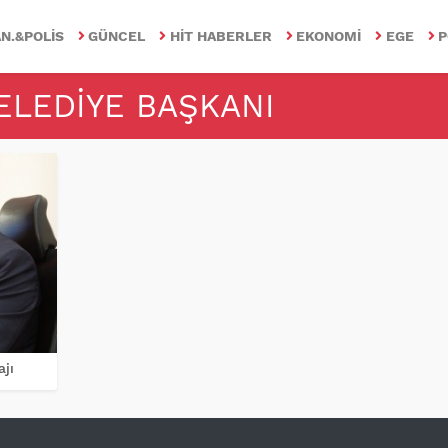
N.&POLIS
GÜNCEL
HIT HABERLER
EKONOMI
EGE
P
BELEDIYE BAŞKANI
jı