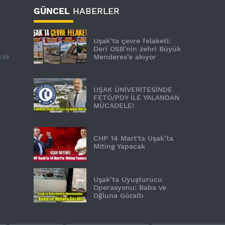
GÜNCEL
HABERLER
Uşak’ta çevre felaketi:
Deri OSB’nin zehri Büyük
kak
Menderes’e akıyor
UŞAK ÜNİVERİTESİNDE
FETÖ/PDY İLE YALANDAN
MÜCADELE!
CHP 14 Mart'ta Uşak’ta
Miting Yapacak
Uşak’ta Uyuşturucu
Operasyonu: Baba ve
Oğluna Gözaltı