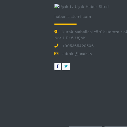
haber-sistemi.com
Durak Mahallesi Yörük Hamza So
No:11 D: 6 UŞAK
+905365420506
admin@usak.tv