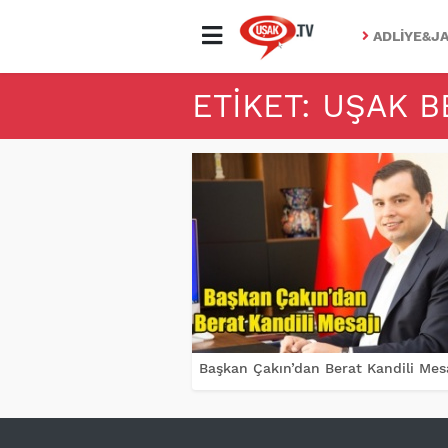
ADLIYE&JA
ETIKET: UŞAK 
Başkan Çakın’dan Berat Kandili Mesa