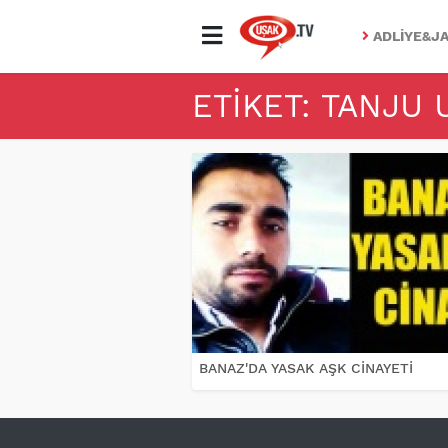
ADLIYE&JA
ETIKET: TANJU
BANAZ'DA YASAK AŞK CİNAYETİ