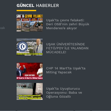
GÜNCEL
HABERLER
Uşak’ta çevre felaketi:
Deri OSB’nin zehri Büyük
kak
Menderes’e akıyor
UŞAK ÜNİVERİTESİNDE
FETÖ/PDY İLE YALANDAN
MÜCADELE!
CHP 14 Mart'ta Uşak’ta
Miting Yapacak
Uşak’ta Uyuşturucu
Operasyonu: Baba ve
Oğluna Gözaltı