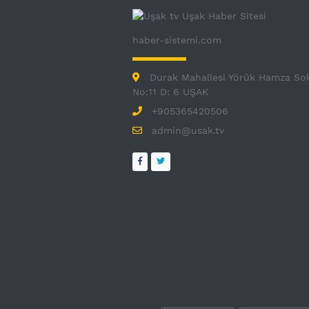
haber-sistemi.com
Durak Mahallesi Yörük Hamza So
No:11 D: 6 UŞAK
+905365420506
admin@usak.tv