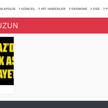
N.&POLIS
GÜNCEL
HIT HABERLER
EKONOMI
EGE
P
 UZUN