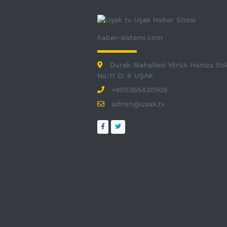
haber-sistemi.com
Durak Mahallesi Yörük Hamza So
No:11 D: 6 UŞAK
+905365420506
admin@usak.tv