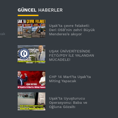
GÜNCEL
HABERLER
Uşak’ta çevre felaketi:
Deri OSB’nin zehri Büyük
kak
Menderes’e akıyor
UŞAK ÜNİVERİTESİNDE
FETÖ/PDY İLE YALANDAN
MÜCADELE!
CHP 14 Mart'ta Uşak’ta
Miting Yapacak
Uşak’ta Uyuşturucu
Operasyonu: Baba ve
Oğluna Gözaltı