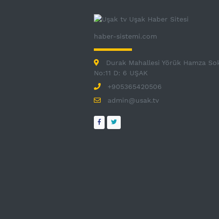
haber-sistemi.com
Durak Mahallesi Yörük Hamza So
No:11 D: 6 UŞAK
+905365420506
admin@usak.tv