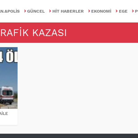
N.&POLIS
GÜNCEL
HIT HABERLER
EKONOMI
EGE
P
TRAFIK KAZASI
AİLE