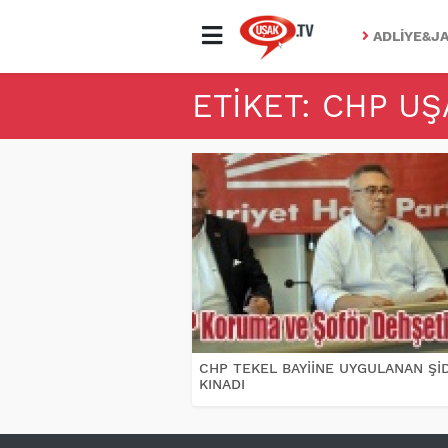
ADLIYE&JA
ETIKET: CHP UŞ
CHP TEKEL BAYİİNE UYGULANAN Şİ
KINADI