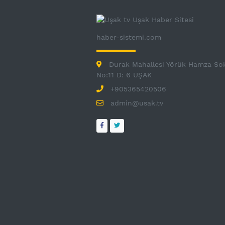
haber-sistemi.com
Durak Mahallesi Yörük Hamza So
No:11 D: 6 UŞAK
+905365420506
admin@usak.tv