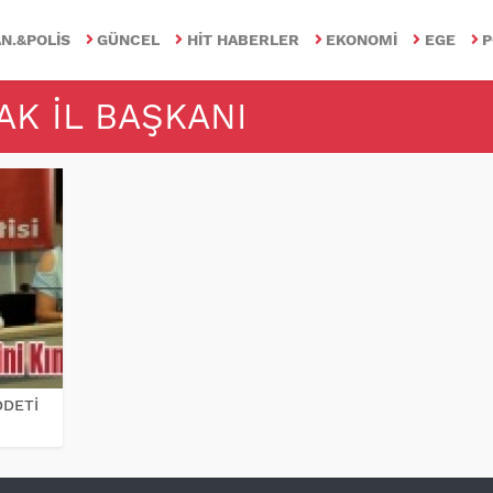
N.&POLIS
GÜNCEL
HIT HABERLER
EKONOMI
EGE
P
AK IL BAŞKANI
DDETİ