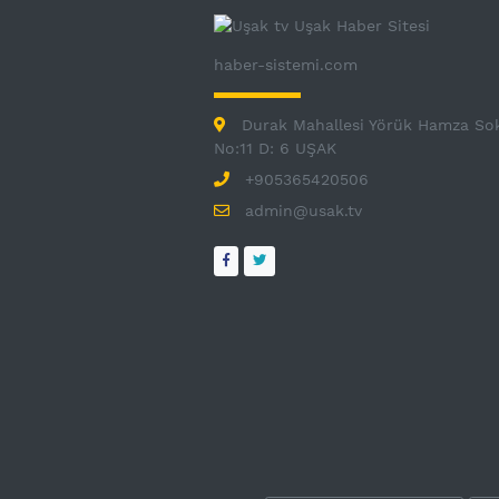
haber-sistemi.com
Durak Mahallesi Yörük Hamza So
No:11 D: 6 UŞAK
+905365420506
admin@usak.tv