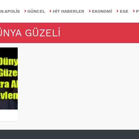
N.&POLIS
GÜNCEL
HIT HABERLER
EKONOMI
EGE
P
ÜNYA GÜZELI