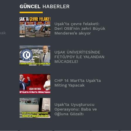
GÜNCEL
HABERLER
Uşak’ta çevre felaketi:
Deri OSB’nin zehri Büyük
kak
Menderes’e akıyor
UŞAK ÜNİVERİTESİNDE
FETÖ/PDY İLE YALANDAN
MÜCADELE!
CHP 14 Mart'ta Uşak’ta
Miting Yapacak
Uşak’ta Uyuşturucu
Operasyonu: Baba ve
Oğluna Gözaltı