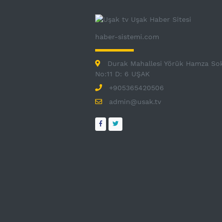
haber-sistemi.com
Durak Mahallesi Yörük Hamza So
No:11 D: 6 UŞAK
+905365420506
admin@usak.tv