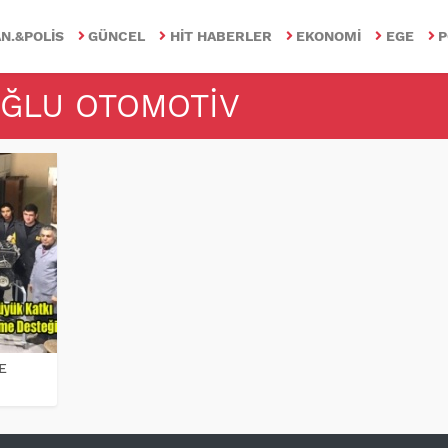
N.&POLIS
GÜNCEL
HIT HABERLER
EKONOMI
EGE
P
IOĞLU OTOMOTIV
E