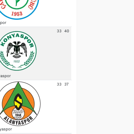
spor
33
40
aspor
33
37
yaspor