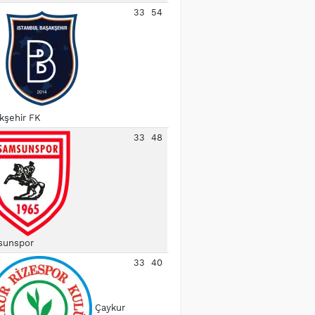
33
54
kşehir FK
33
48
unspor
33
40
Çaykur