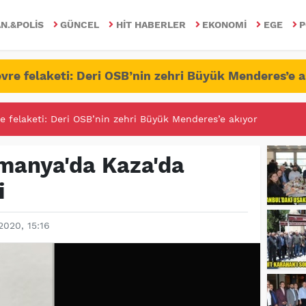
N.&POLIS
GÜNCEL
HIT HABERLER
EKONOMI
EGE
P
vre felaketi: Deri OSB’nin zehri Büyük Menderes’e a
RİTESİNDE FETÖ/PDY İLE YALANDAN MÜCADELE!
manya'da Kaza'da
i
2020, 15:16