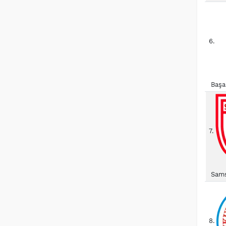
6.
Başa
7.
Sams
8.