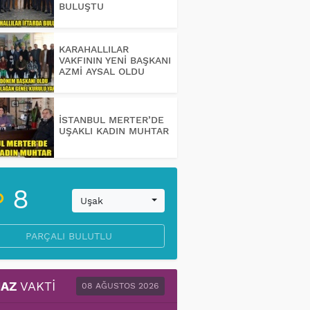
BULUŞTU
KARAHALLILAR
VAKFININ YENİ BAŞKANI
AZMİ AYSAL OLDU
İSTANBUL MERTER’DE
UŞAKLI KADIN MUHTAR
8
Uşak
PARÇALI BULUTLU
AZ
VAKTI
08 AĞUSTOS 2026