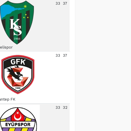
33
37
elispor
33
37
antep FK
33
32