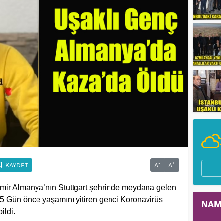
-
+
KAYDET
A
A
mir
Almanya’nın
Stuttgart
şehrinde meydana gelen
 15 Gün önce yaşamını yitiren genci Koronavirüs
NAM
ildi.