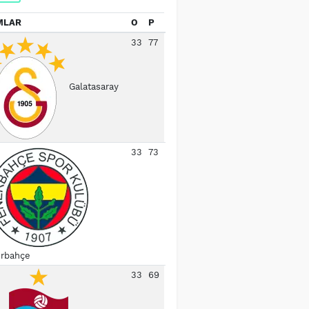
MLAR
O
P
33
77
Galatasaray
33
73
rbahçe
33
69