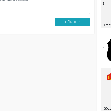
3.
GÖNDER
Trab
4.
5.
Gözt