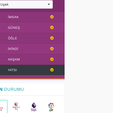
Uşak
İMSAK
GÜNEŞ
ÖĞLE
İKINDI
AKŞAM
YATSI
N
DURUMU