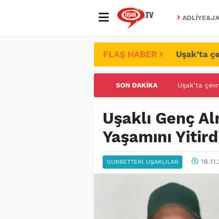
ADLIYE&JA
FLAŞ HABER
Uşak’ta çe
SON DAKIKA
UŞAK ÜNİVE
Uşaklı Genç Al
Yaşamını Yitird
18.11.
GURBETTEKI UŞAKLILAR