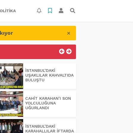
OLITIKA
×
kıyor
İSTANBUL’DAKİ
UŞAKLILAR KAHVALTIDA
BULUŞTU
CAHİT KARAHAN’I SON
YOLCULUĞUNA
UĞURLANDI
İSTANBUL’DAKİ
KARAHALLILAR İFTARDA