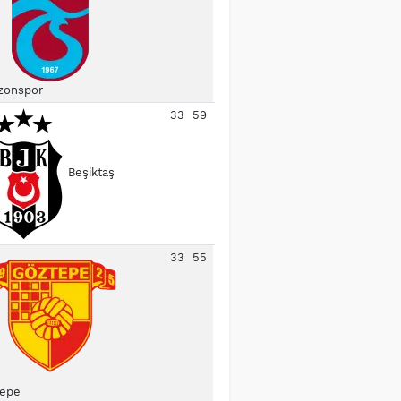
zonspor
33
59
Beşiktaş
33
55
epe