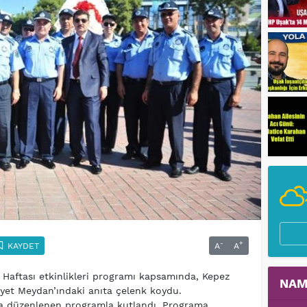
-
+
KAYDET
A
A
 Haftası etkinlikleri programı kapsamında, Kepez
NAM
iyet Meydan’ındaki anıta çelenk koydu.
da düzenlenen programla kutlandı. Programa