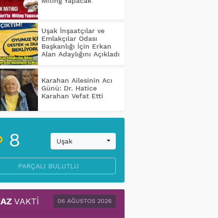
Miting Yapacak
Uşak İnşaatçılar ve
Emlakçılar Odası
Başkanlığı İçin Erkan
Alan Adaylığını Açıkladı
Karahan Ailesinin Acı
Günü: Dr. Hatice
Karahan Vefat Etti
8
Uşak
PARÇALI BULUTLU
AZ
VAKTI
06 AĞUSTOS 2026