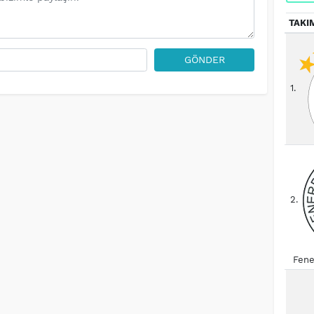
TAKI
GÖNDER
1.
2.
Fene