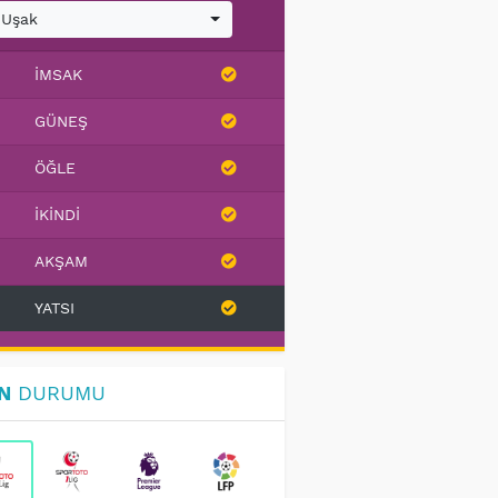
Uşak
İMSAK
GÜNEŞ
ÖĞLE
İKINDI
AKŞAM
YATSI
N
DURUMU