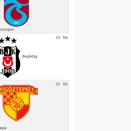
zonspor
33
59
Beşiktaş
33
55
epe