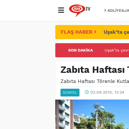
ADLIYE&JA
FLAŞ HABER
Uşak’ta çe
SON DAKIKA
UŞAK ÜNİVE
Zabıta Haftası
Zabıta Haftası Törenle Kutl
02.09.2015, 12:34
GÜNCEL