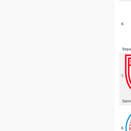
6.
Başa
7.
Sams
8.