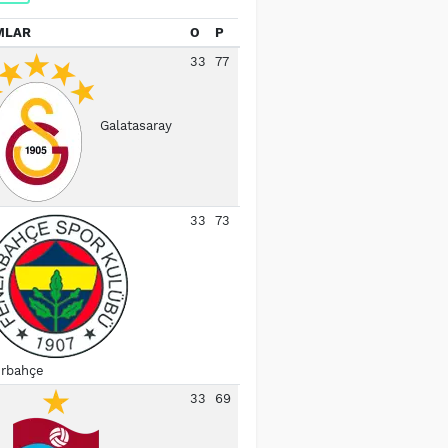
MLAR
O
P
33
77
Galatasaray
33
73
rbahçe
33
69