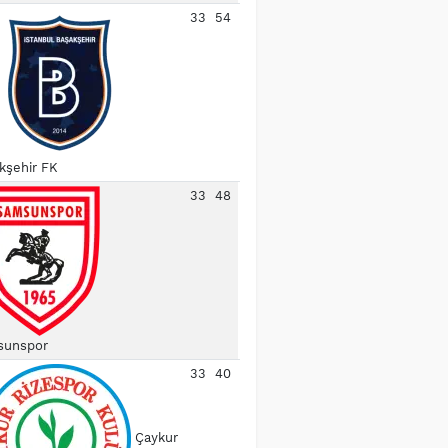
33
54
kşehir FK
33
48
unspor
33
40
Çaykur