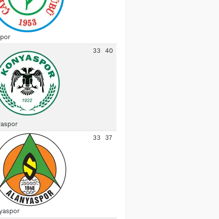
spor
33
40
aspor
33
37
yaspor