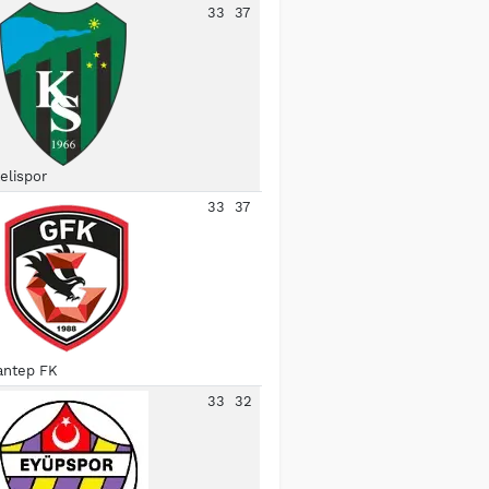
33
37
elispor
33
37
antep FK
33
32