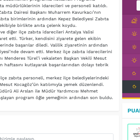
ta müdürlüklerinin idarecileri ve personeli katıldı.
abıta Dairesi Başkanı Muharrem Kavurkacı’nın
abıta birimlerinin ardından Kepez Belediyesi Zabıta
ibiyle birlikte anıta çelenk koydu.
 diğer ilçe zabıta idarecileri Antalya Valisi
 etti. Türker, kendisini ziyarete gelen ekibin
rinde başarılar diledi. Valilik ziyaretinin ardından
esi’nde devam etti. Merkez ilçe zabıta idarecilerini
ı Menderes Türel’i vekaleten Başkan Vekili Mesut
n haftasını kutlayarak başarılarından dolayı tebrik
çe zabıta personeli, merkez ilçe belediyelerindeki
 Mesut Kocagöz’ün katılımıyla yemek düzenlendi.
üdürü Ali Arslan ile Müdür Yardımcısı Mehmet
 başlayan program öğle yemeğinin ardından son buldu.
PUA