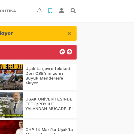
OLITIKA
×
kıyor
Uşak’ta çevre felaketi:
Deri OSB’nin zehri
Büyük Menderes’e
akıyor
UŞAK ÜNİVERİTESİNDE
FETÖ/PDY İLE
YALANDAN MÜCADELE!
CHP 14 Mart'ta Uşak’ta