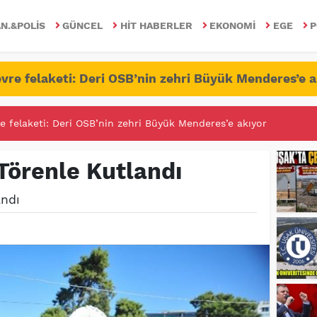
N.&POLIS
GÜNCEL
HIT HABERLER
EKONOMI
EGE
P
vre felaketi: Deri OSB’nin zehri Büyük Menderes’e a
RİTESİNDE FETÖ/PDY İLE YALANDAN MÜCADELE!
 Törenle Kutlandı
andı