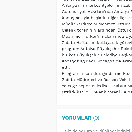
Antalya’nın merkez ilçelerinin zabı
Cumhuriyet Meydanı’nda Antalya Z
konuşmasıyla başladı. Diğer ilçe z
Müdür Yardımcısı Mehmet Öztürk ek
Çelenk töreninin ardından Öztürk ve
Muammer Türker’i makamında ziyaret
Zabıta Haftası’nı kutlayarak görevle
program Antalya Büyükşehir Belediy
bu kez Büyükşehir Belediye Başkan
Kocagöz ağırladı. Kocagöz de ekibi
etti.
Programın son durağında merkez il
Zabıta Müdürleri ve Başkan Vekili
Yemeğe Kepez Belediyesi Zabıta M
Öztürk katıldı. Çelenk töreni ile
YORUMLAR
(0)