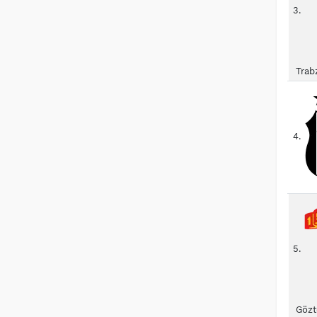
3.
Trab
4.
5.
Gözt