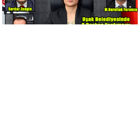
-
+
KAYDET
A
A
Belediye Başkan Yardımcıları İsmail Ünal, Serdar Zengin ve
Nurullah Furuncu görevlerinden alındılar.
Uşak Belediyesi Hukuk İşleri Müdürü Av Meral Gülmez Saçar
Belediye başkan yardımcılığına atandı.
Daha öncede aynı zamanda belediye meclis üyesi olan
işadamı Hikmet Kahraman, Mimar Zeynep Ceylaner ve Mali
Müşavir Gökhan Yalçın Uşak Belediyesi Başkan Yardımcısı
olarak görevlendirilmişlerdi.