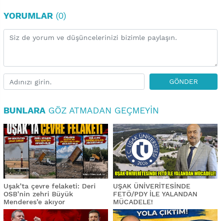
YORUMLAR
(0)
GÖNDER
BUNLARA
GÖZ ATMADAN GEÇMEYIN
Uşak’ta çevre felaketi: Deri
UŞAK ÜNİVERİTESİNDE
OSB’nin zehri Büyük
FETÖ/PDY İLE YALANDAN
Menderes’e akıyor
MÜCADELE!