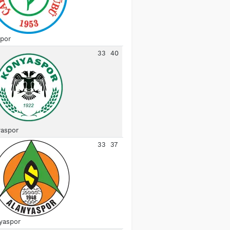
spor
33
40
aspor
33
37
yaspor