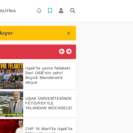
OLITIKA
×
kıyor
Uşak’ta çevre felaketi:
Deri OSB’nin zehri
Büyük Menderes’e
akıyor
UŞAK ÜNİVERİTESİNDE
FETÖ/PDY İLE
YALANDAN MÜCADELE!
CHP 14 Mart'ta Uşak’ta