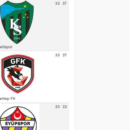
33
37
elispor
33
37
antep FK
33
32