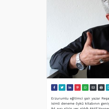
Erzurumlu eğitimci şair yazar Reşa
isimli deneme öykü kitabının genişle
94 ayrı şiirin yer aldığı Aktif Yay