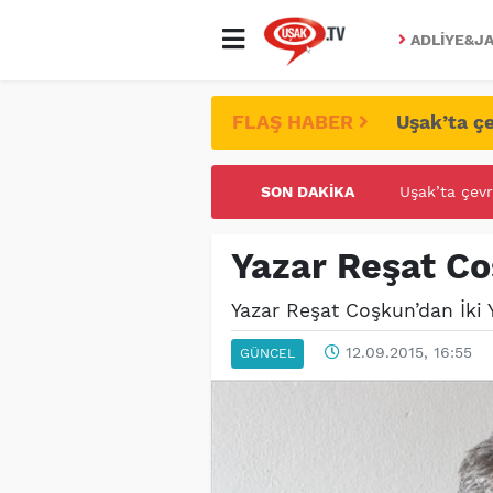
ADLIYE&JA
FLAŞ HABER
Uşak’ta çe
Uşak’ta çevr
SON DAKIKA
UŞAK ÜNİVE
Yazar Reşat Co
Yazar Reşat Coşkun’dan İki 
12.09.2015, 16:55
GÜNCEL