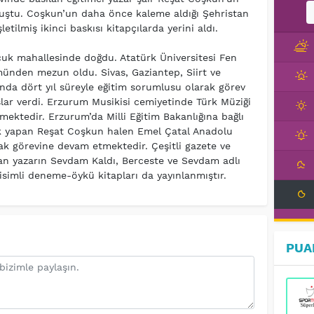
uluştu. Coşkun’un daha önce kaleme aldığı Şehristan
tilmiş ikinci baskısı kitapçılarda yerini aldı.
uk mahallesinde doğdu. Atatürk Üniversitesi Fen
ünden mezun oldu. Sivas, Gaziantep, Siirt ve
fında dört yıl süreyle eğitim sorumlusu olarak görev
ar verdi. Erzurum Musikisi cemiyetinde Türk Müziği
emektedir. Erzurum’da Milli Eğitim Bakanlığına bağlı
ik yapan Reşat Coşkun halen Emel Çatal Anadolu
ak görevine devam etmektedir. Çeşitli gazete ve
anan yazarın Sevdam Kaldı, Berceste ve Sevdam adlı
 isimli deneme-öykü kitapları da yayınlanmıştır.
PUA