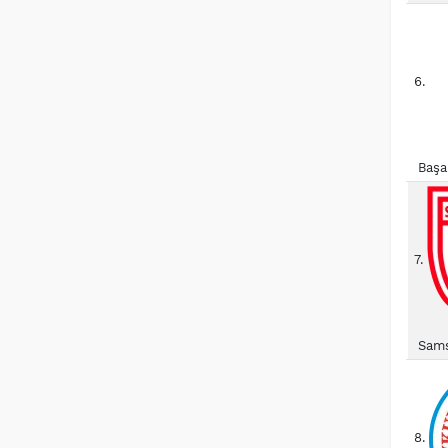
6.
Başa
7.
Sams
8.