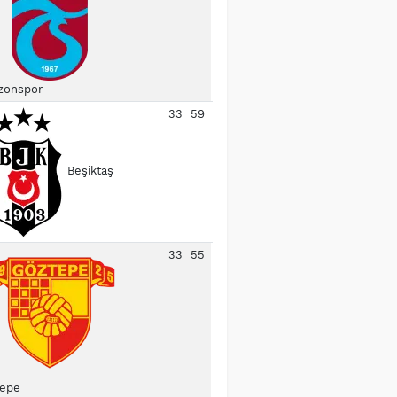
zonspor
33
59
Beşiktaş
33
55
epe