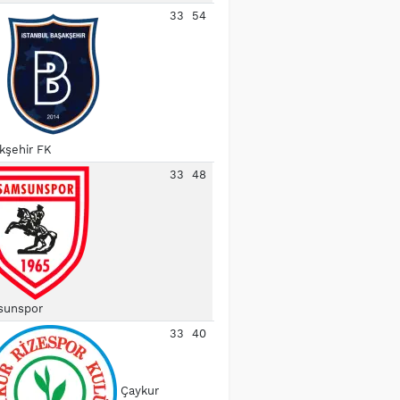
33
54
kşehir FK
33
48
unspor
33
40
Çaykur