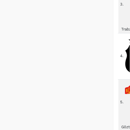
3.
Trab
4.
5.
Gözt