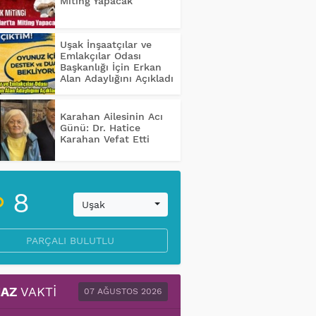
Miting Yapacak
Uşak İnşaatçılar ve
Emlakçılar Odası
Başkanlığı İçin Erkan
Alan Adaylığını Açıkladı
Karahan Ailesinin Acı
Günü: Dr. Hatice
Karahan Vefat Etti
8
Uşak
PARÇALI BULUTLU
AZ
VAKTI
07 AĞUSTOS 2026