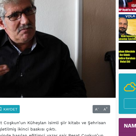
-
+
KAYDET
A
A
t Coşkun’un Küheylan isimli şiir kitabı ve Şehrisan
NAM
tilmiş ikinci baskısı çıktı.
ınevinde basılan eğitimci yazar şair Reşat Coşkun’un