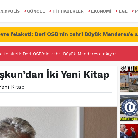
N.&POLIS
GÜNCEL
HIT HABERLER
EKONOMI
EGE
P
vre felaketi: Deri OSB’nin zehri Büyük Menderes’e a
e felaketi: Deri OSB’nin zehri Büyük Menderes’e akıyor
RİTESİNDE FETÖ/PDY İLE YALANDAN MÜCADELE!
şkun’dan İki Yeni Kitap
Yeni Kitap