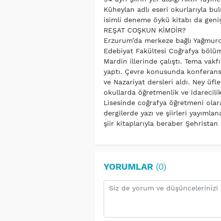
Küheylan adlı eseri okurlarıyla b
isimli deneme öykü kitabı da genişle
REŞAT COŞKUN KİMDİR?
Erzurum’da merkeze bağlı Yağmurc
Edebiyat Fakültesi Coğrafya bölüm
Mardin illerinde çalıştı. Tema vak
yaptı. Çevre konusunda konferansl
ve Nazariyat dersleri aldı. Ney üfl
okullarda öğretmenlik ve idarecil
Lisesinde coğrafya öğretmeni olar
dergilerde yazı ve şiirleri yayıml
şiir kitaplarıyla beraber Şehristan
YORUMLAR
(0)