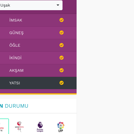
Uşak
İMSAK
GÜNEŞ
ÖĞLE
İKINDI
AKŞAM
YATSI
N
DURUMU