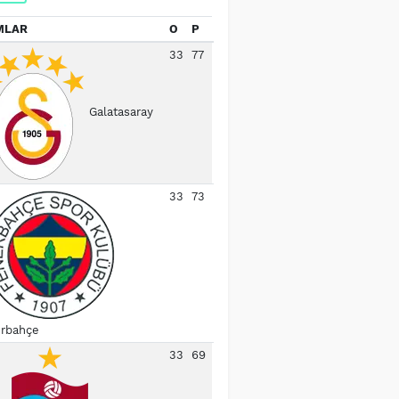
MLAR
O
P
33
77
Galatasaray
33
73
rbahçe
33
69