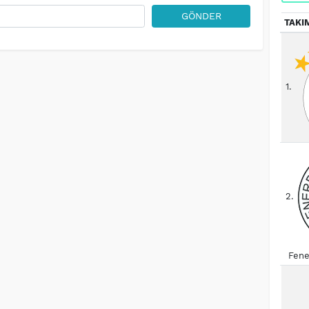
GÖNDER
TAKI
1.
2.
Fene