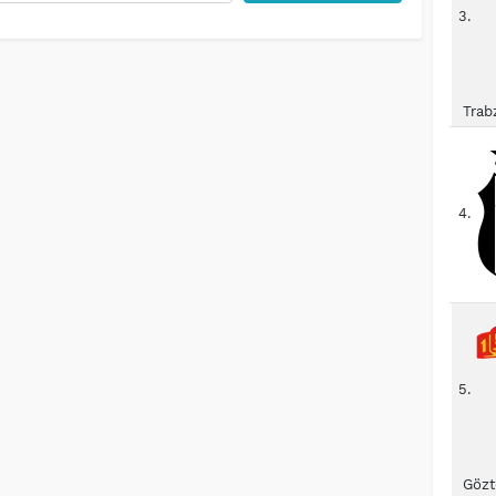
3.
Trab
4.
5.
Gözt