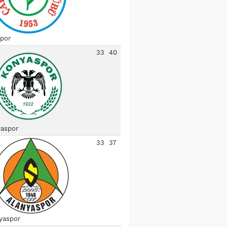
spor
33
40
aspor
33
37
yaspor