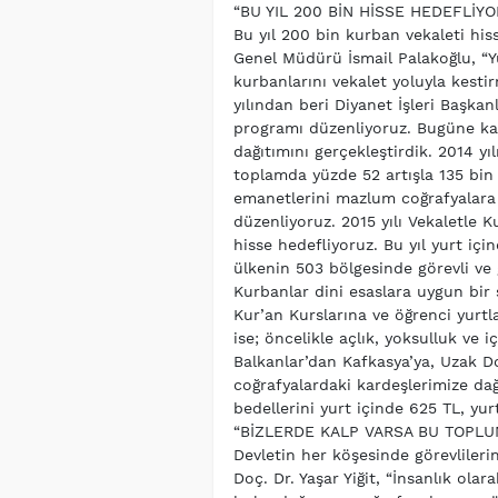
“BU YIL 200 BİN HİSSE HEDEFLİY
Bu yıl 200 bin kurban vekaleti hiss
Genel Müdürü İsmail Palakoğlu, “Yu
kurbanlarını vekalet yoluyla kest
yılından beri Diyanet İşleri Başkanl
programı düzenliyoruz. Bugüne ka
dağıtımını gerçekleştirdik. 2014 yı
toplamda yüzde 52 artışla 135 bin 
emanetlerini mazlum coğrafyalara 
düzenliyoruz. 2015 yılı Vekaletle
hisse hedefliyoruz. Bu yıl yurt içi
ülkenin 503 bölgesinde görevli ve
Kurbanlar dini esaslara uygun bir ş
Kur’an Kurslarına ve öğrenci yurtla
ise; öncelikle açlık, yoksulluk ve 
Balkanlar’dan Kafkasya’ya, Uzak D
coğrafyalardaki kardeşlerimize dağ
bedellerini yurt içinde 625 TL, yur
“BİZLERDE KALP VARSA BU TOPLU
Devletin her köşesinde görevliler
Doç. Dr. Yaşar Yiğit, “İnsanlık ol