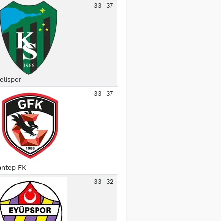
33
37
elispor
33
37
antep FK
33
32