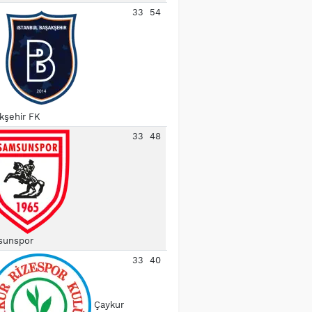
33
54
kşehir FK
33
48
unspor
33
40
Çaykur