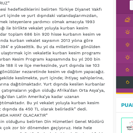
ORUZ”
esi hedeflediklerini belirten Türkiye Diyanet Vakfı
rt içinde ve yurt dışındaki vatandaşlarımızdan,
irmek isteyenlere yardımcı olmak amacıyla 1993
ığı ile birlikte vekalet yoluyla kurban kesim
dar toplam 686 bin 920 hisse kurbanın kesim ve
lında kurban vekalet sayısının 2013 yılına göre
394’ e yükselttik. Bu yıl da milletimizin gönülden
ulaştırmak için vekaletle kurban kesim programı
 Kurban Kesim Programı kapsamında bu yıl 200 bin
nde 188 il ve ilçe merkezinde, yurt dışında ise 103
 gönüllüler nezaretinde kesim ve dağıtım yapacağız.
ekilde kesilmekte, yurt içinde; ihtiyaç sahiplerine,
rına dağıtılmaktadır. Yurt dışında kesilen kurbanlar
iç çatışmaların yoğun olduğu Afrika’dan Orta Asya’ya,
oğu’dan Latin Amerika’ya kadar uzanan
ıtılmaktadır. Bu yıl vekalet yoluyla kurban kesim
PUA
t dışında da 450 TL olarak belirledik” dedi.
MDA HAYAT OLACAKTIR”
inin olduğunu belirten Din Hizmetleri Genel Müdürü
arak çok zor bir dönemden geçiyoruz. Hele hele