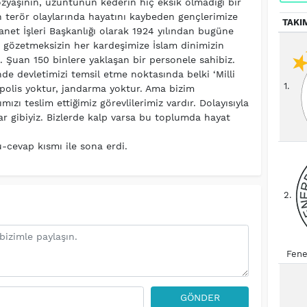
yaşının, üzüntünün kederin hiç eksik olmadığı bir
terör olaylarında hayatını kaybeden gençlerimize
TAKI
anet İşleri Başkanlığı olarak 1924 yılından bugüne
m gözetmeksizin her kardeşimize İslam dinimizin
z. Şuan 150 binlere yaklaşan bir personele sahibiz.
e devletimizi temsil etme noktasında belki ‘Milli
1.
, polis yoktur, jandarma yoktur. Ama bizim
ımızı teslim ettiğimiz görevlilerimiz vardır. Dolayısıyla
r gibiyiz. Bizlerde kalp varsa bu toplumda hayat
-cevap kısmı ile sona erdi.
2.
Fene
GÖNDER