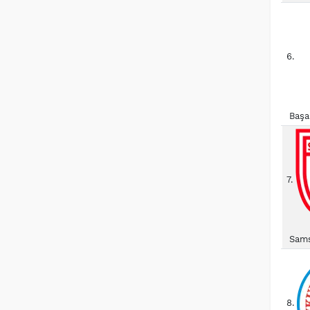
6.
Başa
7.
Sams
8.