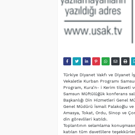
Türkiye Diyanet Vakfı ve Diyanet İş
Vekaletle Kurban Programı Samsun’
Program, Kura’n- i Kerim tilaveti ve
Samsun Müftülüğük konferans salo
Başkanlığı Din Hizmetleri Genel Mü
Genel Müdürü İsmail Palakoğlu ve 
Amasya, Tokat, Ordu, Sinop ve Çoru
din görevlileri katıldı.
Toplantının selamlama konuşmasın
katılan tüm davetlilere teşekkürleri