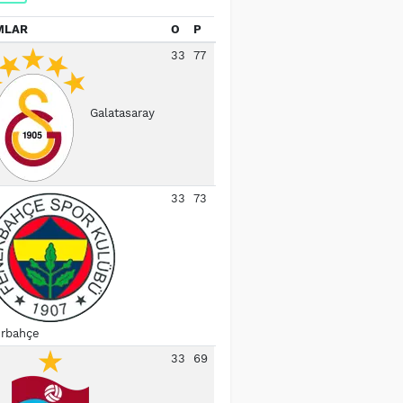
MLAR
O
P
33
77
Galatasaray
33
73
rbahçe
33
69