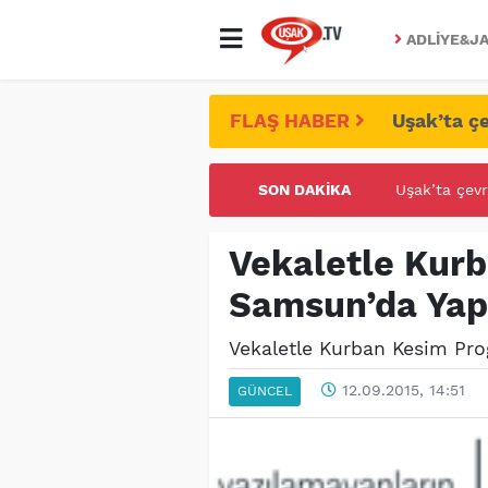
ADLIYE&JA
FLAŞ HABER
Uşak’ta çe
Uşak’ta çevr
SON DAKIKA
UŞAK ÜNİVE
Vekaletle Kur
Samsun’da Yapı
Vekaletle Kurban Kesim Pro
12.09.2015, 14:51
GÜNCEL