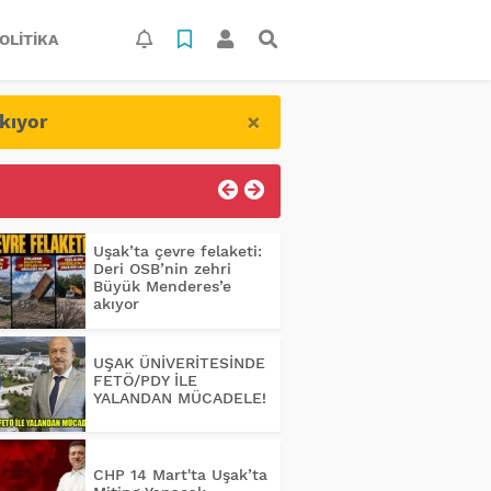
OLITIKA
×
kıyor
Uşak’ta çevre felaketi:
Deri OSB’nin zehri
Büyük Menderes’e
akıyor
UŞAK ÜNİVERİTESİNDE
FETÖ/PDY İLE
YALANDAN MÜCADELE!
CHP 14 Mart'ta Uşak’ta