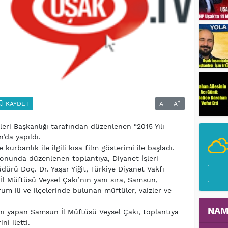
-
+
KAYDET
A
A
leri Başkanlığı tarafından düzenlenen “2015 Yılı
da yapıldı.
 kurbanlık ile ilgili kısa film gösterimi ile başladı.
nunda düzenlenen toplantıya, Diyanet İşleri
dürü Doç. Dr. Yaşar Yiğit, Türkiye Diyanet Vakfı
İl Müftüsü Veysel Çakı’nın yanı sıra, Samsun,
m ili ve ilçelerinde bulunan müftüler, vaizler ve
NAM
ı yapan Samsun İl Müftüsü Veysel Çakı, toplantıya
ni iletti.