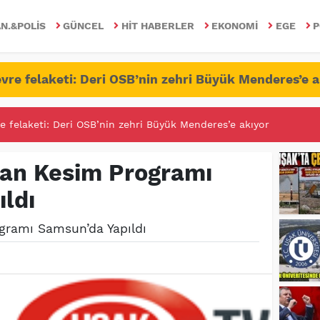
N.&POLIS
GÜNCEL
HIT HABERLER
EKONOMI
EGE
P
vre felaketi: Deri OSB’nin zehri Büyük Menderes’e a
e felaketi: Deri OSB’nin zehri Büyük Menderes’e akıyor
RİTESİNDE FETÖ/PDY İLE YALANDAN MÜCADELE!
ban Kesim Programı
ldı
gramı Samsun’da Yapıldı