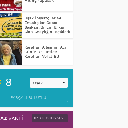
Miting Yapacak
Uşak İnşaatçılar ve
Emlakçılar Odası
Başkanlığı İçin Erkan
Alan Adaylığını Açıkladı
Karahan Ailesinin Acı
Günü: Dr. Hatice
Karahan Vefat Etti
8
Uşak
PARÇALI BULUTLU
AZ
VAKTI
07 AĞUSTOS 2026