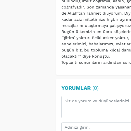
bulunduğumuz coğrafya, kanın, göz
coğrafyadır. Son zamanda yaşanan 
de Allah’tan rahmet diliyorum. Diy
kadar aziz milletimize hiçbir ayrı
mesajlarını ulaştırmaya çalışıyoru
Bugün ülkemizin en ücra köşelerind
Eğitim’ yoktur. Belki asker yoktur
annelerimizi, babalarımızı, evlatlar
bugün biz, bu topluma kılcal dama
olacaktır” diye konuştu.
Toplantı sunumların ardından soru
YORUMLAR
(0)