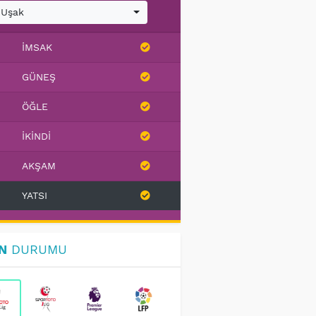
Uşak
İMSAK
GÜNEŞ
ÖĞLE
İKINDI
AKŞAM
YATSI
N
DURUMU