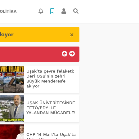
OLITIKA
×
kıyor
Uşak’ta çevre felaketi:
Deri OSB’nin zehri
Büyük Menderes’e
akıyor
UŞAK ÜNİVERİTESİNDE
FETÖ/PDY İLE
YALANDAN MÜCADELE!
CHP 14 Mart'ta Uşak’ta