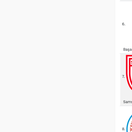
6.
Başa
7.
Sams
8.