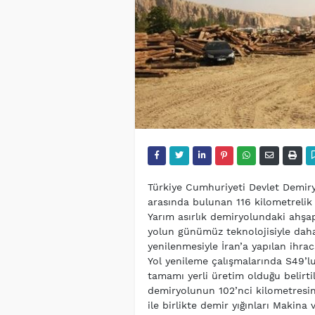
Türkiye Cumhuriyeti Devlet Demiry
arasında bulunan 116 kilometrelik a
Yarım asırlık demiryolundaki ahşap 
yolun günümüz teknolojisiyle dah
yenilenmesiyle İran’a yapılan ihra
Yol yenileme çalışmalarında S49’lu
tamamı yerli üretim olduğu belirti
demiryolunun 102’nci kilometresin
ile birlikte demir yığınları Makin