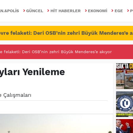
N.&POLIS
GÜNCEL
HIT HABERLER
EKONOMI
EGE
P
vre felaketi: Deri OSB’nin zehri Büyük Menderes’e a
RİTESİNDE FETÖ/PDY İLE YALANDAN MÜCADELE!
yları Yenileme
e Çalışmaları