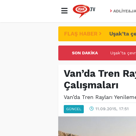
ADLIYE&JA
FLAŞ HABER
Uşak’ta çe
SON DAKIKA
UŞAK ÜNİVE
Van’da Tren Ra
Çalışmaları
Van’da Tren Rayları Yenilem
11.09.2015, 17:51
GÜNCEL