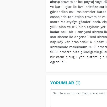
ahşap traversler ise peyzaj veya 
ve kuruluşlar ile özel sektöre sa
gönderilen eski malzemeler burada i
esnasında toplatılan traversler v
sonra Malatya’ya gönderilecek. Ahş
yıllık olan ve B12 olan rayların yeri
kadar belli bir kısım yeni sistem 
son sistem ile döşendi. Yeni sistem
Kapıköy-Van arasındaki 4-5 saatlik
sisteminde maksimum 50 kilometre h
90 kilometre hıza çıkıldığı vurgul
bir karın olduğu, yeni sistem için
öğrenildi.
YORUMLAR
(0)