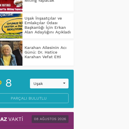
Miting Yapacak
Uşak İnşaatçılar ve
Emlakçılar Odası
Başkanlığı İçin Erkan
Alan Adaylığını Açıkladı
Karahan Ailesinin Acı
Günü: Dr. Hatice
Karahan Vefat Etti
8
Uşak
PARÇALI BULUTLU
AZ
VAKTI
08 AĞUSTOS 2026