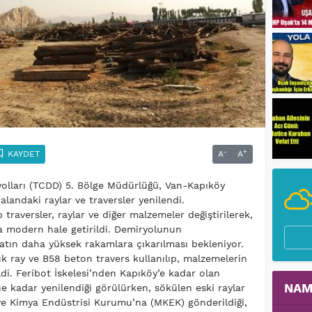
-
+
KAYDET
A
A
olları (TCDD) 5. Bölge Müdürlüğü, Van-Kapıköy
landaki raylar ve traversler yenilendi.
traversler, raylar ve diğer malzemeler değiştirilerek,
a modern hale getirildi. Demiryolunun
catın daha yüksek rakamlara çıkarılması bekleniyor.
k ray ve B58 beton travers kullanılıp, malzemelerin
ldi. Feribot İskelesi’nden Kapıköy’e kadar olan
NAM
e kadar yenilendiği görülürken, sökülen eski raylar
a ve Kimya Endüstrisi Kurumu’na (MKEK) gönderildiği,