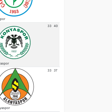
spor
33
40
aspor
33
37
yaspor