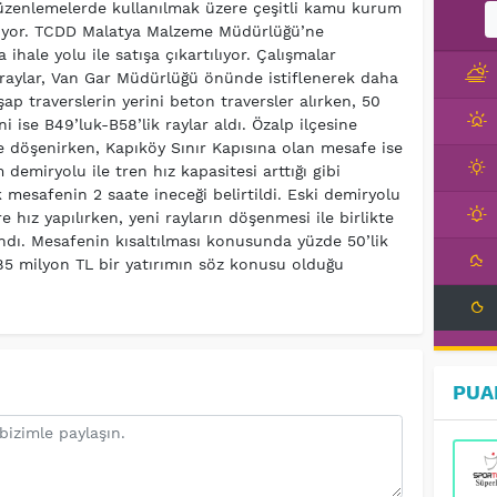
düzenlemelerde kullanılmak üzere çeşitli kamu kurum
tılıyor. TCDD Malatya Malzeme Müdürlüğü’ne
hale yolu ile satışa çıkartılıyor. Çalışmalar
e raylar, Van Gar Müdürlüğü önünde istiflenerek daha
ap traverslerin yerini beton traversler alırken, 50
ni ise B49’luk-B58’lik raylar aldı. Özalp ilçesine
ile döşenirken, Kapıköy Sınır Kapısına olan mesafe ise
 demiryolu ile tren hız kapasitesi arttığı gibi
 mesafenin 2 saate ineceği belirtildi. Eski demiryolu
ız yapılırken, yeni rayların döşenmesi ile birlikte
andı. Mesafenin kısaltılması konusunda yüzde 50’lik
 85 milyon TL bir yatırımın söz konusu olduğu
PUA