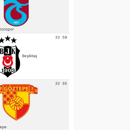
zonspor
33
59
Beşiktaş
33
55
epe