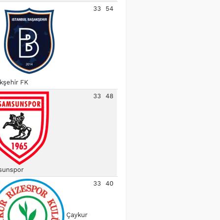
33
54
kşehir FK
33
48
unspor
33
40
Çaykur