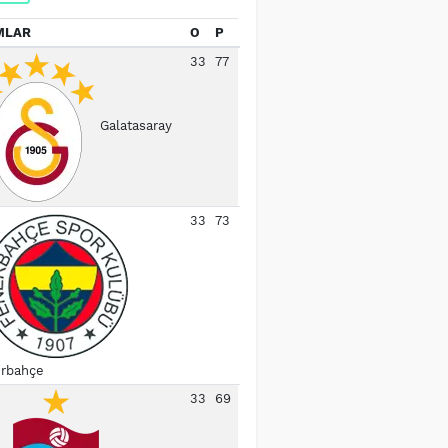
MLAR
O
P
33
77
Galatasaray
33
73
rbahçe
33
69