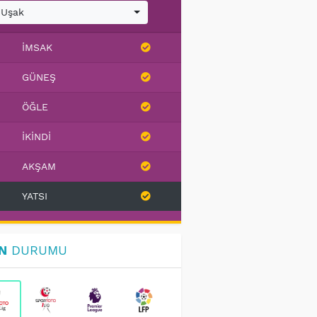
Uşak
İMSAK
GÜNEŞ
ÖĞLE
İKINDI
AKŞAM
YATSI
N
DURUMU