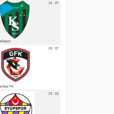
33
37
elispor
33
37
antep FK
33
32