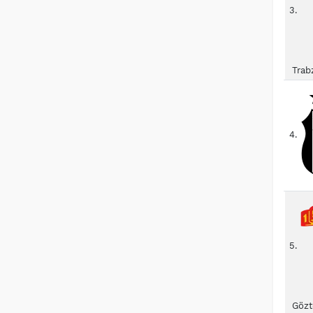
3.
Trab
4.
5.
Gözt