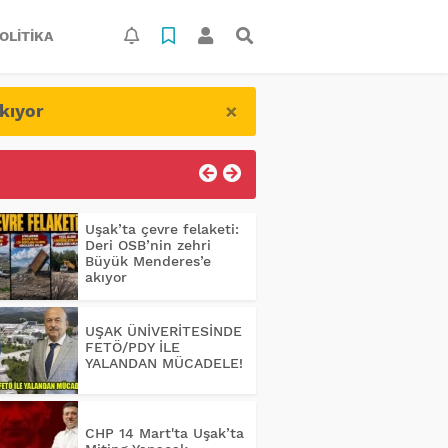
OLITIKA
×
kıyor
Uşak’ta çevre felaketi:
Deri OSB’nin zehri
Büyük Menderes’e
akıyor
UŞAK ÜNİVERİTESİNDE
FETÖ/PDY İLE
YALANDAN MÜCADELE!
CHP 14 Mart'ta Uşak’ta