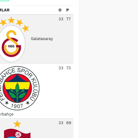
MLAR
O
P
33
77
Galatasaray
33
73
rbahçe
33
69