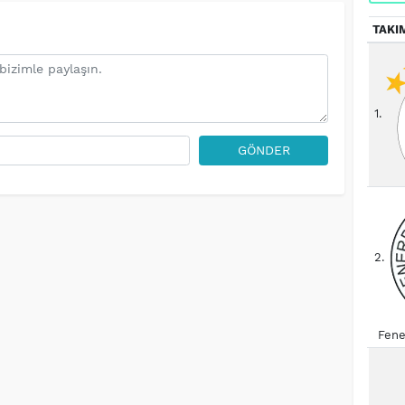
TAKI
1.
GÖNDER
2.
Fene