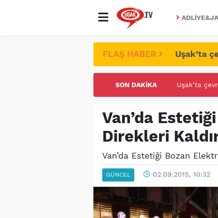
ADLIYE&JA
FLAŞ HABER
Uşak’ta çe
SON DAKIKA
UŞAK ÜNİVE
Van’da Estetiği
Direkleri Kaldır
Van’da Estetiği Bozan Elektri
02.09.2015, 10:32
GÜNCEL