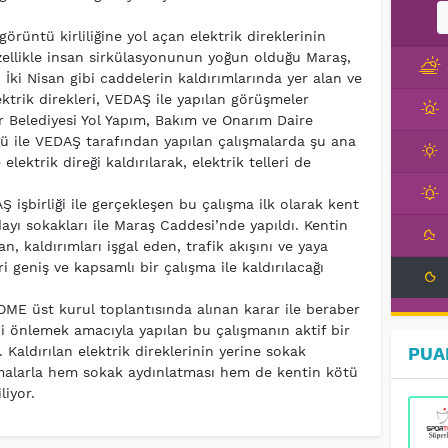
örüntü kirliliğine yol açan elektrik direklerinin
Özellikle insan sirkülasyonunun yoğun olduğu Maraş,
 İki Nisan gibi caddelerin kaldırımlarında yer alan ve
trik direkleri, VEDAŞ ile yapılan görüşmeler
ir Belediyesi Yol Yapım, Bakım ve Onarım Daire
 ile VEDAŞ tarafından yapılan çalışmalarda şu ana
lektrik direği kaldırılarak, elektrik telleri de
 işbirliği ile gerçekleşen bu çalışma ilk olarak kent
yı sokakları ile Maraş Caddesi’nde yapıldı. Kentin
n, kaldırımları işgal eden, trafik akışını ve yaya
ri geniş ve kapsamlı bir çalışma ile kaldırılacağı
OME üst kurul toplantısında alınan karar ile beraber
ni önlemek amacıyla yapılan bu çalışmanın aktif bir
 Kaldırılan elektrik direklerinin yerine sokak
PUA
şmalarla hem sokak aydınlatması hem de kentin kötü
iyor.