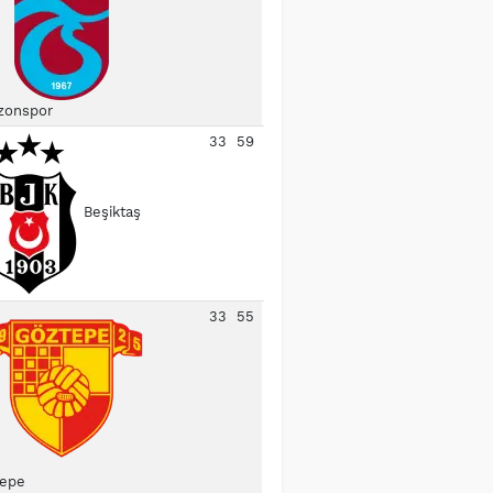
zonspor
33
59
Beşiktaş
33
55
epe