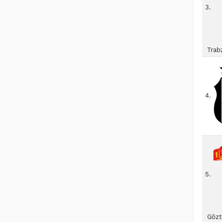
3.
Trab
4.
5.
Gözt