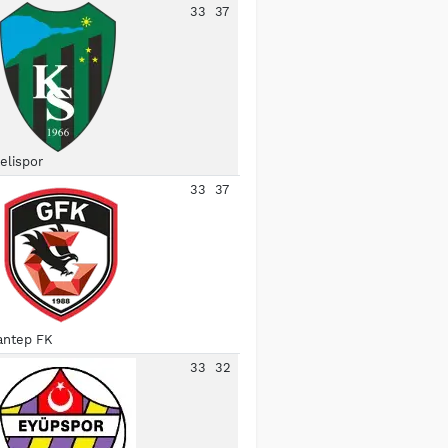
33
37
elispor
33
37
antep FK
33
32