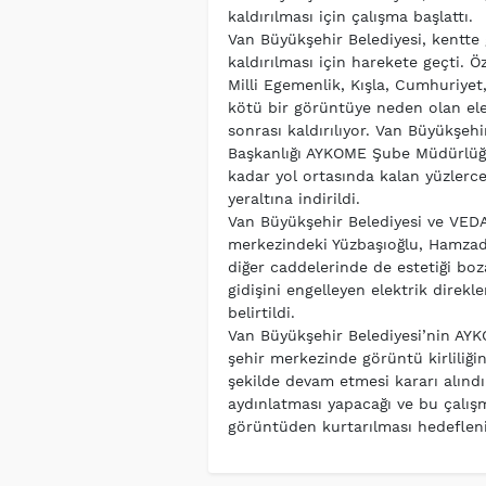
kaldırılması için çalışma başlattı.
Van Büyükşehir Belediyesi, kentte g
kaldırılması için harekete geçti. 
Milli Egemenlik, Kışla, Cumhuriyet,
kötü bir görüntüye neden olan elek
sonrası kaldırılıyor. Van Büyükşeh
Başkanlığı AYKOME Şube Müdürlüğü
kadar yol ortasında kalan yüzlerce e
yeraltına indirildi.
Van Büyükşehir Belediyesi ve VEDAŞ
merkezindeki Yüzbaşıoğlu, Hamzada
diğer caddelerinde de estetiği boza
gidişini engelleyen elektrik direkle
belirtildi.
Van Büyükşehir Belediyesi’nin AYK
şehir merkezinde görüntü kirliliği
şekilde devam etmesi kararı alındı.
aydınlatması yapacağı ve bu çalı
görüntüden kurtarılması hedeflenil