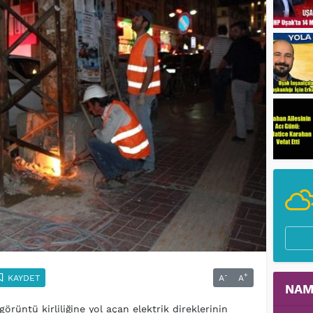
-
+
KAYDET
A
A
NAM
örüntü kirliliğine yol açan elektrik direklerinin