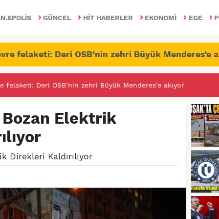
N.&POLIS
GÜNCEL
HIT HABERLER
EKONOMI
EGE
P
vre felaketi: Deri OSB’nin zehri Büyük Menderes’e a
RİTESİNDE FETÖ/PDY İLE YALANDAN MÜCADELE!
 Bozan Elektrik
ılıyor
k Direkleri Kaldırılıyor