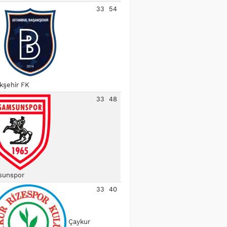
33
54
kşehir FK
33
48
unspor
33
40
Çaykur