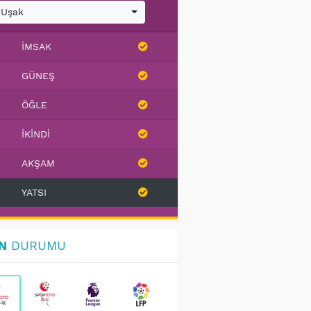
Uşak
İMSAK
GÜNEŞ
ÖĞLE
İKINDI
AKŞAM
YATSI
N
DURUMU