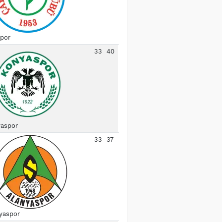
spor
33
40
aspor
33
37
yaspor