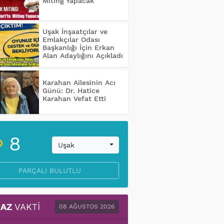
Miting Yapacak
Uşak İnşaatçılar ve
Emlakçılar Odası
Başkanlığı İçin Erkan
Alan Adaylığını Açıkladı
Karahan Ailesinin Acı
Günü: Dr. Hatice
Karahan Vefat Etti
8
Uşak
PARÇALI BULUTLU
AZ
VAKTI
08 AĞUSTOS 2026