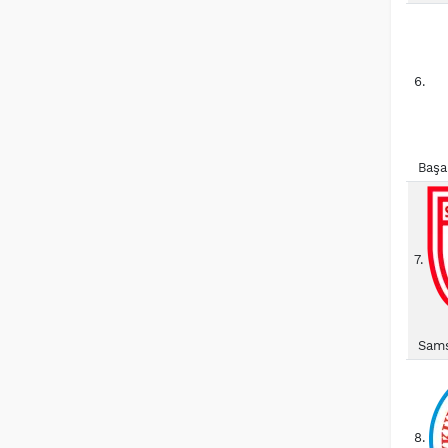
6.
Başa
7.
Sams
8.