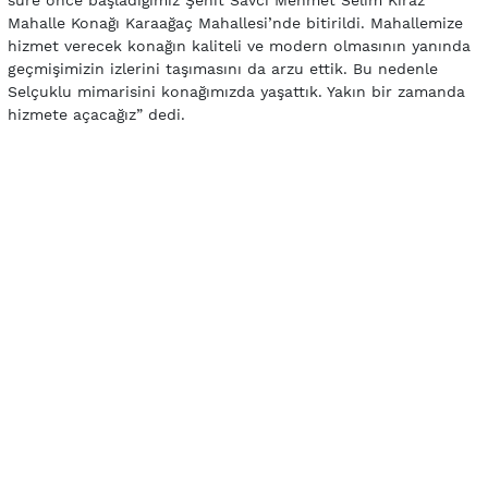
Mahalle Konağı Karaağaç Mahallesi’nde bitirildi. Mahallemize
hizmet verecek konağın kaliteli ve modern olmasının yanında
geçmişimizin izlerini taşımasını da arzu ettik. Bu nedenle
Selçuklu mimarisini konağımızda yaşattık. Yakın bir zamanda
hizmete açacağız” dedi.
Bölgede yaşayanların mahalle konağını incelediğinde hayran
kaldığına işaret eden Cahan, “Daha açılmadan bu beğenileri
almak bizleri mutlu etti” diye konuştu.
Birçok konuda mahalleye fayda sağlayacak
Mahalle konağının birçok konuda mahalle halkına hizmet
vereceğini ileten Cahan sözlerini şu cümlelerle noktaladı:
“Konağımızı yapmadan önce mahallemizin ihtiyaçlarını,
kültürünü ve beklentilerini analiz ettik. Bu noktadan sonra
konağımızı inşa ettik. Açacağımız konakta mahallemize hizmet
eden sağlık ocağı da yer alacak. Mahalledeki bayanlarımıza
özel kurslar ve çalışmalar yapılacak. Ayrıca mahallenin kültürü
ve demografik yapısını içeren kültürel çalışmalar da olacak”