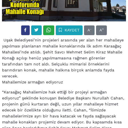
-
+
KAYDET
A
A
Uşak Belediyesi’nin projeleri arasında yer alan her mahalleye
yapılması planlanan mahalle konaklarında ilk adım Karaağaç
Mahallesi’nde atıldı. Şehit Savcı Mehmet Selim Kiraz Mahalle
Konağı açılışı henüz yapılmamasına rağmen görenler
tarafından tam not aldı. Selçuklu mimarisi örneklerini
barındıran konak, mahalle halkına birçok anlamda fayda
verecek.
Mahallemize armağan ediyoruz
“Karaağaç Mahallemize hak ettiği bir projeyi armağan
ediyoruz” şeklinde konuşan Belediye Başkanı Nurullah Cahan,
projenin günü kurtaran değil, uzun yıllar mahalleye hizmet
edecek bir özellikte olduğunu iletti. Cahan, “İlimizde
mahallelerimize ayrı bir hava katacak ve fayda sağlayacak
mahalle konakları projemiz devam ediyor. Bu kapsamda kısa
süre önce başladığımız Şehit Savcı Mehmet Selim Kiraz