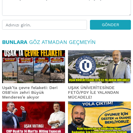
GÖNDER
BUNLARA
GÖZ ATMADAN GEÇMEYIN
Uşak’ta çevre felaketi: Deri
UŞAK ÜNİVERİTESİNDE
OSB’nin zehri Büyük
FETÖ/PDY İLE YALANDAN
Menderes’e akıyor
MÜCADELE!