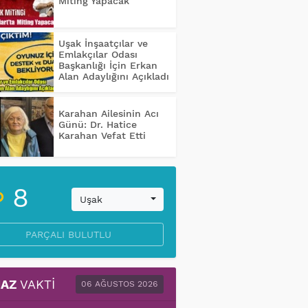
Miting Yapacak
Uşak İnşaatçılar ve
Emlakçılar Odası
Başkanlığı İçin Erkan
Alan Adaylığını Açıkladı
Karahan Ailesinin Acı
Günü: Dr. Hatice
Karahan Vefat Etti
8
Uşak
PARÇALI BULUTLU
AZ
VAKTI
06 AĞUSTOS 2026