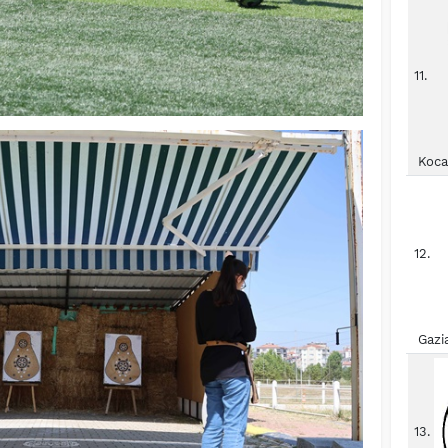
11.
Koca
12.
Gazi
13.