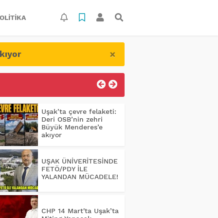
OLITIKA
×
kıyor
Uşak’ta çevre felaketi:
Deri OSB’nin zehri
Büyük Menderes’e
akıyor
UŞAK ÜNİVERİTESİNDE
FETÖ/PDY İLE
YALANDAN MÜCADELE!
CHP 14 Mart'ta Uşak’ta