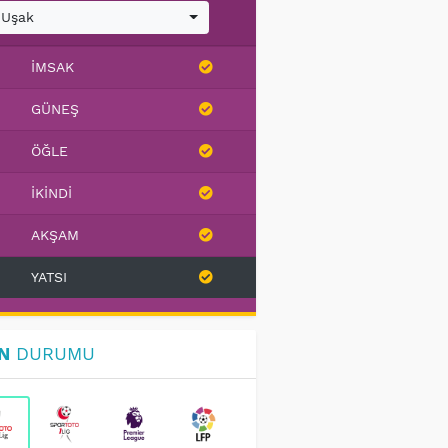
Uşak
İMSAK
GÜNEŞ
ÖĞLE
İKINDI
AKŞAM
YATSI
N
DURUMU