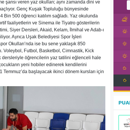
rme şansı veren yaz okulları; aynı zamanda dini ve
maçlıyor. Genç Kuşak Topluluğu bünyesinde
 Bin 500 öğrenci katılım sağladı. Yaz okulunda
if faaliyetlerin ve Sinema ile Tiyatro gösterilerin
timi, Siyer Dersleri, Akaid, Kelam, İlmihal ve Adab-ı
iliyor. Ayrıca Uşak Belediyesi Spor İşleri
or Okulları’nda ise bu sene yaklaşık 850
. Voleybol, Futbol, Basketbol, Cimnastik, Kick
ersleriyle öğrencilerin yaz tatilini eğlenceli hale
ocukların yeni hobiler edinerek kendilerini
 31 Temmuz’da başlayacak ikinci dönem kursları için
PUA