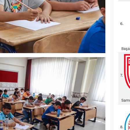
6.
Başa
7.
Sams
8.