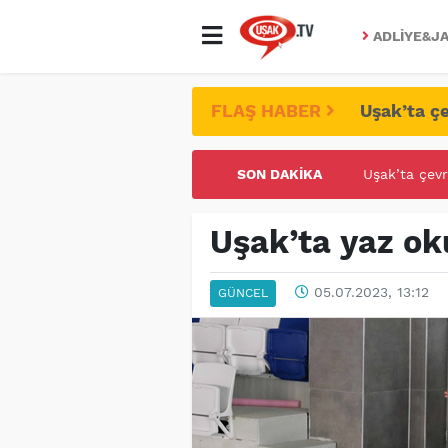
ADLIYE&JA
FLAŞ HABER
Uşak’ta çe
SON DAKIKA
UŞAK ÜNİVE
Uşak’ta yaz oku
05.07.2023, 13:12
GÜNCEL