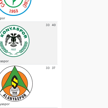
spor
33
40
aspor
33
37
yaspor