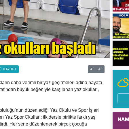
-
+
KAYDET
A
A
ların daha verimli bir yaz geçirmeleri adına hayata
rafından büyük beğeniyle karşılanan yaz okulları,
uluğu’nun düzenlediği Yaz Okulu ve Spor İşleri
az Spor Okulları; ilk dersle birlikte farklı yaş
NAM
etirdi. Her sene düzenlenerek birçok çocuğa