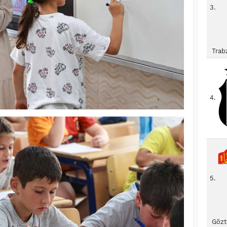
3.
Trab
4.
5.
Gözt