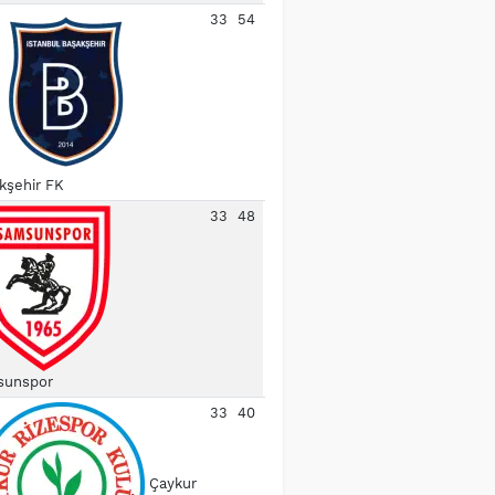
33
54
kşehir FK
33
48
unspor
33
40
Çaykur