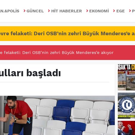
N.&POLIS
GÜNCEL
HIT HABERLER
EKONOMI
EGE
P
vre felaketi: Deri OSB’nin zehri Büyük Menderes’e a
RİTESİNDE FETÖ/PDY İLE YALANDAN MÜCADELE!
lları başladı