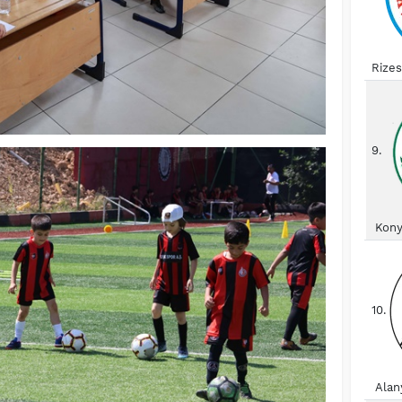
Rize
9.
Kony
10.
Alan