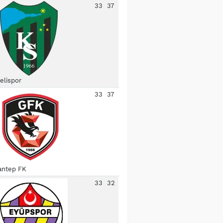
33
37
elispor
33
37
antep FK
33
32