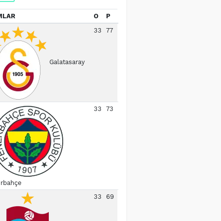
MLAR
O
P
33
77
Galatasaray
33
73
rbahçe
33
69