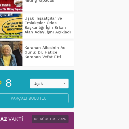
Miting Yapacak
Uşak İnşaatçılar ve
Emlakçılar Odası
Başkanlığı İçin Erkan
Alan Adaylığını Açıkladı
Karahan Ailesinin Acı
Günü: Dr. Hatice
Karahan Vefat Etti
8
Uşak
PARÇALI BULUTLU
AZ
VAKTI
08 AĞUSTOS 2026