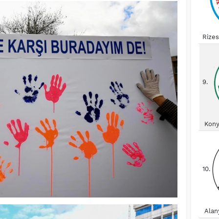
Rize
9.
Kony
10.
Alan