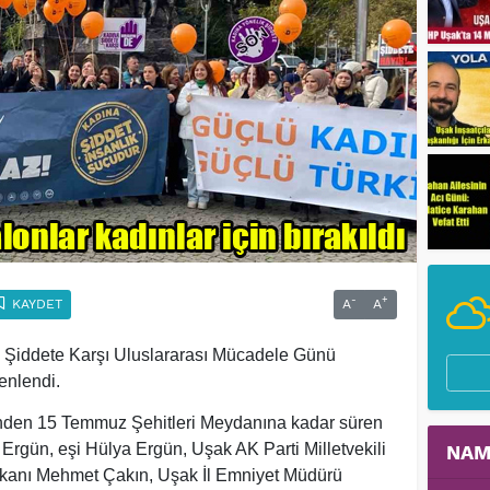
-
+
KAYDET
A
A
 Şiddete Karşı Uluslararası Mücadele Günü
enlendi.
nünden 15 Temmuz Şehitleri Meydanına kadar süren
 Ergün, eşi Hülya Ergün, Uşak AK Parti Milletvekili
NAM
kanı Mehmet Çakın, Uşak İl Emniyet Müdürü