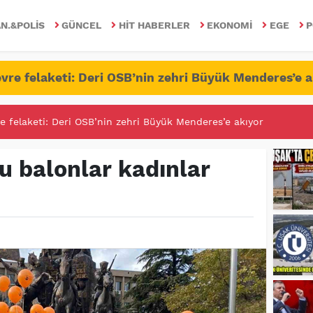
N.&POLIS
GÜNCEL
HIT HABERLER
EKONOMI
EGE
P
vre felaketi: Deri OSB’nin zehri Büyük Menderes’e a
RİTESİNDE FETÖ/PDY İLE YALANDAN MÜCADELE!
u balonlar kadınlar