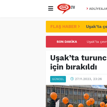
ADLIYE&JA
FLAŞ HABER
Uşak’ta çe
SON DAKIKA
UŞAK ÜNİVE
Uşak’ta turunc
için bırakıldı
27.11.2023, 23:26
GÜNCEL