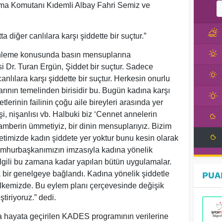
rma Komutanı Kıdemli Albay Fahri Semiz ve
 diğer canlılara karşı şiddette bir suçtur.”
önleme konusunda basın mensuplarına
 Dr. Turan Ergün, Şiddet bir suçtur. Sadece
anlılara karşı şiddette bir suçtur. Herkesin onurlu
arının temelinden birisidir bu. Bugün kadına karşı
lerinin failinin çoğu aile bireyleri arasında yer
şi, nişanlısı vb. Halbuki biz ‘Cennet annelerin
gamberin ümmetiyiz, bir dinin mensuplarıyız. Bizim
timizde kadın şiddete yer yoktur bunu kesin olarak
umhurbaşkanımızın imzasıyla kadına yönelik
 ilgili bu zamana kadar yapılan bütün uygulamalar.
 bir genelgeye bağlandı. Kadına yönelik şiddetle
PUA
r ülkemizde. Bu eylem planı çerçevesinde değişik
tiriyoruz.” dedi.
 hayata geçirilen KADES programının verilerine