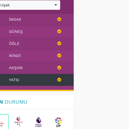
Uşak
İMSAK
GÜNEŞ
ÖĞLE
İKINDI
AKŞAM
YATSI
N
DURUMU