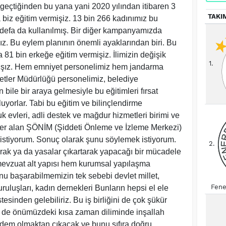
eçtiğinden bu yana yani 2020 yılından itibaren 3
TAKI
 biz eğitim vermişiz. 13 bin 266 kadınımız bu
 defa da kullanılmış. Bir diğer kampanyamızda
. Bu eylem planının önemli ayaklarından biri. Bu
1 bin erkeğe eğitim vermişiz. İlimizin değişik
1.
smışız. Hem emniyet personelimiz hem jandarma
etler Müdürlüğü personelimiz, belediye
 bile bir araya gelmesiyle bu eğitimleri fırsat
luyorlar. Tabi bu eğitim ve bilinçlendirme
 evleri, adli destek ve mağdur hizmetleri birimi ve
er alan ŞÖNİM (Şiddeti Önleme ve İzleme Merkezi)
ek istiyorum. Sonuç olarak şunu söylemek istiyorum.
2.
rak ya da yasalar çıkartarak yapacağı bir mücadele
mevzuat alt yapısı hem kurumsal yapılaşma
nu başarabilmemizin tek sebebi devlet millet,
Fene
ruluşları, kadın dernekleri Bunların hepsi el ele
stesinden gelebiliriz. Bu iş birliğini de çok şükür
de de önümüzdeki kısa zaman diliminde inşallah
ündem olmaktan çıkacak ve bunu sıfıra doğru