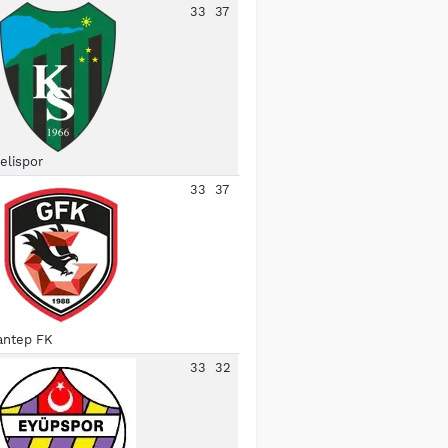
33
37
elispor
33
37
antep FK
33
32