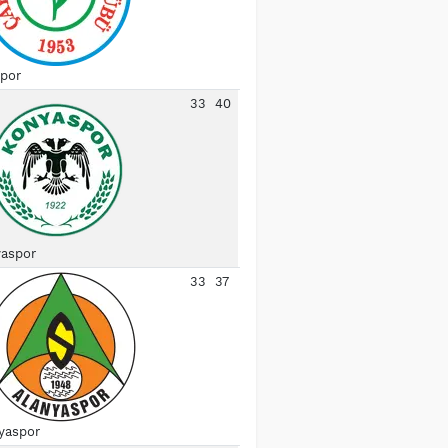
spor
33
40
aspor
33
37
yaspor