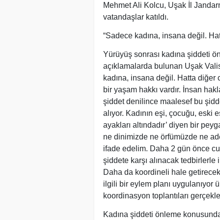
Mehmet Ali Kolcu, Uşak İl Janda
vatandaşlar katıldı.
“Sadece kadına, insana değil. Hatta
Yürüyüş sonrası kadına şiddeti 
açıklamalarda bulunan Uşak Valisi
kadına, insana değil. Hatta diğer c
bir yaşam hakkı vardır. İnsan hakl
şiddet denilince maalesef bu şiddet
alıyor. Kadının eşi, çocuğu, eski e
ayakları altındadır’ diyen bir pey
ne dinimizde ne örfümüzde ne ade
ifade edelim. Daha 2 gün önce c
şiddete karşı alınacak tedbirlerle
Daha da koordineli hale getirecek
ilgili bir eylem planı uygulanıyo
koordinasyon toplantıları gerçekleş
Kadına şiddeti önleme konusunda