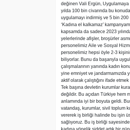
değinen Vali Ergün, Uygulamaya g
yılda 100 bin civarında bu konuda
uygulamayı indirmiş ve 5 bin 200
‘Kadına el kalkamaz’ kampanyamız
kapsamda da sadece 2023 yılında 8
yelerlerinde afişler, broşürler a
personelimiz Aile ve Sosyal Hizm
personelimiz hepsi öyle 2-3 kişinin
biliyorlar. Bunu da başarıyla uygu
çalışmalarının yanında kadın konuk
yine emniyet ve jandarmamızda y
aktif olarak çalıştığını ifade etm
Tek başına devletin kurumlar kura
değildir. Bu açıdan Türkiye hem 
anlamında iyi bir boyuta geldi. Bu
vatandaş, kurumlar, sivil toplum ku
vererek iş birliği halinde bu işin ü
sağlıyoruz. Bu iş birliği sayesin
kadına yönelik şiddet artık bir g