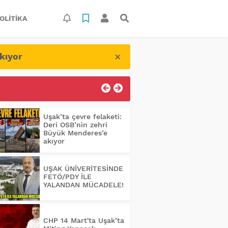
OLITIKA
×
kıyor
Uşak’ta çevre felaketi:
Deri OSB’nin zehri
Büyük Menderes’e
akıyor
UŞAK ÜNİVERİTESİNDE
FETÖ/PDY İLE
YALANDAN MÜCADELE!
CHP 14 Mart'ta Uşak’ta