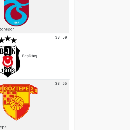
zonspor
33
59
Beşiktaş
33
55
epe