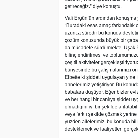
getireceğiz.” diye konuştu.
Vali Ergün’ün ardından konuşma
“Buradaki esas amaç farkındalık 
uzunca süredir bu konuda devletim
çözüm konusunda büyük bir çaba, 
da mücadele sürdürmekte. Uşak B
bilinçlendirilmesi ve toplumumu
çeşitli aktiviteler gerçekleştiriy
bünyesinde bu çalışmalarımızı ön
Elbette ki şiddeti uygulayan yine 
annelerimiz yetiştiriyor. Bu kon
babalara düşüyor. Eğer bizler evla
ve her hangi bir canlıya şiddet 
olmadığını iyi bir şekilde anlatab
veya farklı şekilde çözmek yerine
yüzden ailelerimizi bu konuda bil
desteklemek ve faaliyetleri gerçek