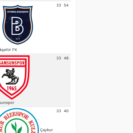
33
54
kşehir FK
33
48
unspor
33
40
Çaykur