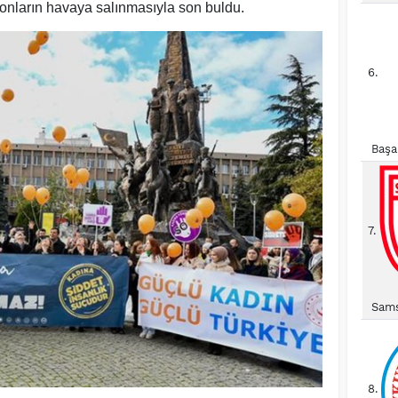
alonların havaya salınmasıyla son buldu.
6.
Başa
7.
Sams
8.