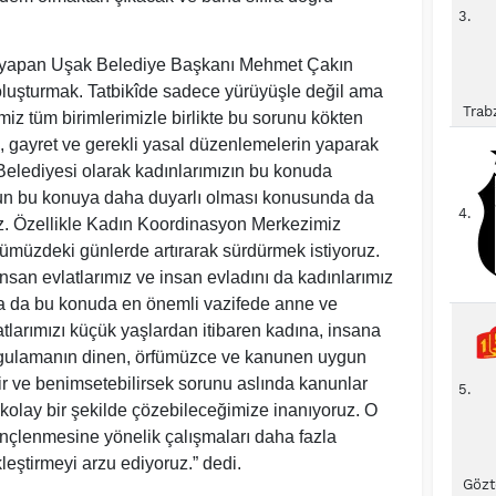
3.
 yapan Uşak Belediye Başkanı Mehmet Çakın
oluşturmak. Tatbikîde sadece yürüyüşle değil ama
Trab
iz tüm birimlerimizle birlikte bu sorunu kökten
gayret ve gerekli yasal düzenlemelerin yaparak
elediyesi olarak kadınlarımızın bu konuda
zun bu konuya daha duyarlı olması konusunda da
4.
oruz. Özellikle Kadın Koordinasyon Merkezimiz
ümüzdeki günlerde artırarak sürdürmek istiyoruz.
insan evlatlarımız ve insan evladını da kadınlarımız
uda da bu konuda en önemli vazifede anne ve
tlarımızı küçük yaşlardan itibaren kadına, insana
uygulamanın dinen, örfümüzce ve kanunen uygun
ilir ve benimsetebilirsek sorunu aslında kanunlar
5.
 kolay bir şekilde çözebileceğimize inanıyoruz. O
inçlenmesine yönelik çalışmaları daha fazla
leştirmeyi arzu ediyoruz.” dedi.
Gözt