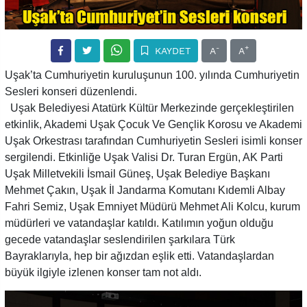
-
+
KAYDET
A
A
Uşak’ta Cumhuriyetin kuruluşunun 100. yılında Cumhuriyetin
Sesleri konseri düzenlendi.
Uşak Belediyesi Atatürk Kültür Merkezinde gerçekleştirilen
etkinlik, Akademi Uşak Çocuk Ve Gençlik Korosu ve Akademi
Uşak Orkestrası tarafından Cumhuriyetin Sesleri isimli konser
sergilendi. Etkinliğe Uşak Valisi Dr. Turan Ergün, AK Parti
Uşak Milletvekili İsmail Güneş, Uşak Belediye Başkanı
Mehmet Çakın, Uşak İl Jandarma Komutanı Kıdemli Albay
Fahri Semiz, Uşak Emniyet Müdürü Mehmet Ali Kolcu, kurum
müdürleri ve vatandaşlar katıldı. Katılımın yoğun olduğu
gecede vatandaşlar seslendirilen şarkılara Türk
Bayraklarıyla, hep bir ağızdan eşlik etti. Vatandaşlardan
büyük ilgiyle izlenen konser tam not aldı.