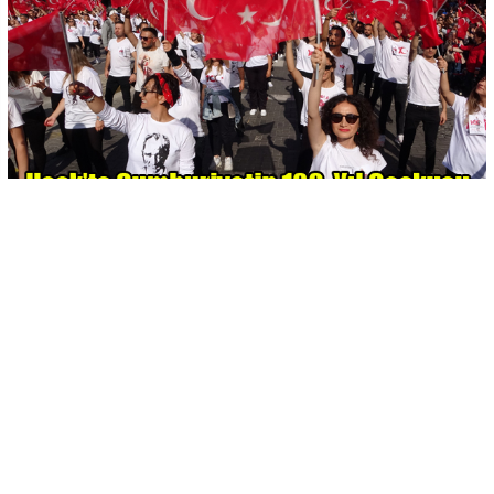
-
+
KAYDET
A
A
29 Ekim Cumhuriyet Bayramı’nın 100.yıl dönümü dolayısıyla
Uşak’ta 15 Temmuz Şehitler Meydanı’nda kutlama etkinlikleri
düzenlendi. Törene Uşak Valisi Turan Ergün, AK Parti Uşak
Milletvekilleri İsmail Güneş ve Fahrettin Tuğrul, Cumhuriyet
Halk Partisi Uşak Milletvekili Ali Karaoba, Uşak Belediye
Başkanı Mehmet Çakın, Uşak Üniversitesi Rektörü Prof. Dr.
Ekrem Savaş, Uşak İl Jandarma Komutanı Kıdemli Albay
Fahri Semiz, Uşak İl Emniyet Müdürü Mehmet Ali Kolcu, sivil
toplum örgütleri temsilcileri ve siyasi parti il başkanları katıldı.