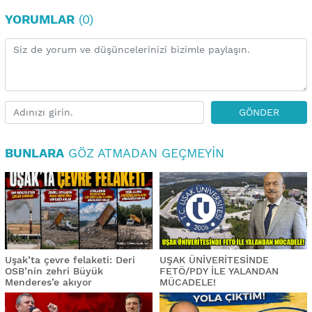
YORUMLAR
(0)
GÖNDER
BUNLARA
GÖZ ATMADAN GEÇMEYIN
Uşak’ta çevre felaketi: Deri
UŞAK ÜNİVERİTESİNDE
OSB’nin zehri Büyük
FETÖ/PDY İLE YALANDAN
Menderes’e akıyor
MÜCADELE!