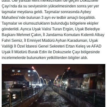
bastı. Öte yandan kent merkezinden de geçen Dokuzsele
Çayı’nda da su seviyesinin yükselmesinden sonra yer yer
taşmalar meydana geldi. Taşmalar sonrasında Aybey
Mahallesi’nde bulunan 3 ayrı ev tedbir amaçlı boşaltıldı.
Taşmalar ve olumsuzlukların bulunduğu bölgelere ekipler
gönderildi. Ayrıca Uşak Valisi Turan Ergün, Uşak Belediye
Başkanı Mehmet Çakın, İl Jandarma Komutanı Kıdemli Albay
Fahri Semiz, İl Emniyet Müdürü Ayhan Karaduman, Uşak
Valiliği İl Özel İdaresi Genel Sekreteri Ertan Keleş ve AFAD
Uşak İl Müdürü Burak Edin ile Dokuzsele Çayı bölgesinde
incelemelerde bulunurken yetkililerden bilgiler aldı.