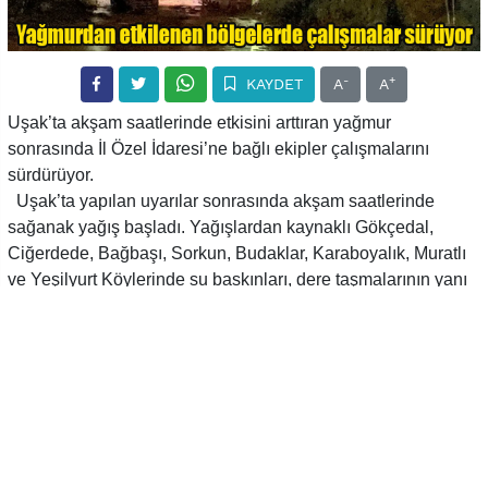
-
+
KAYDET
A
A
Uşak’ta akşam saatlerinde etkisini arttıran yağmur
sonrasında İl Özel İdaresi’ne bağlı ekipler çalışmalarını
sürdürüyor.
Uşak’ta yapılan uyarılar sonrasında akşam saatlerinde
sağanak yağış başladı. Yağışlardan kaynaklı Gökçedal,
Ciğerdede, Bağbaşı, Sorkun, Budaklar, Karaboyalık, Muratlı
ve Yeşilyurt Köylerinde su baskınları, dere taşmalarının yanı
sıra bazı ev ve ahırları da su bastı. Vali Turan Ergün ve İl Özel
İdaresi Genel Sekreteri Ertan Keleş de bölgede
incelemelerde bulundu. Yapılan inceleme çalışmaları
sonrasında İl Özel İdaresi ekipleri çalışmalara başladı ve
çalışmalarda 5. saate gelindiğinde çalışmaların sürdüğü
öğrenildi.