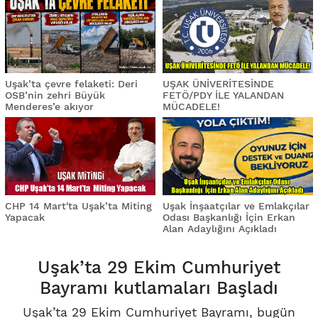
Uşak’ta çevre felaketi: Deri
UŞAK ÜNİVERİTESİNDE
OSB’nin zehri Büyük
FETÖ/PDY İLE YALANDAN
Menderes’e akıyor
MÜCADELE!
CHP 14 Mart'ta Uşak’ta Miting
Uşak İnşaatçılar ve Emlakçılar
Yapacak
Odası Başkanlığı İçin Erkan
Alan Adaylığını Açıkladı
Uşak’ta 29 Ekim Cumhuriyet
Bayramı kutlamaları Başladı
Uşak’ta 29 Ekim Cumhuriyet Bayramı, bugün