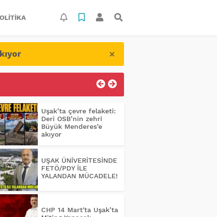
OLITIKA
×
kıyor
Uşak’ta çevre felaketi:
Deri OSB’nin zehri
Büyük Menderes’e
akıyor
UŞAK ÜNİVERİTESİNDE
FETÖ/PDY İLE
YALANDAN MÜCADELE!
CHP 14 Mart'ta Uşak’ta