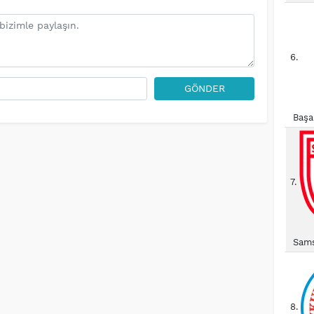
6.
GÖNDER
Başa
7.
Sams
8.