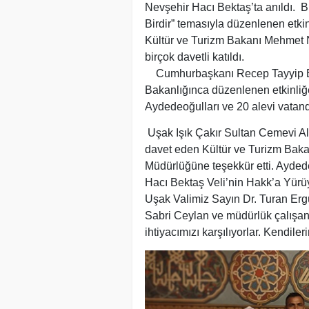
Nevşehir Hacı Bektaş’ta anıldı. B
Birdir” temasıyla düzenlenen etk
Kültür ve Turizm Bakanı Mehmet Nur
birçok davetli katıldı.
Cumhurbaşkanı Recep Tayyip Erd
Bakanlığınca düzenlenen etkinliğ
Aydedeoğulları ve 20 alevi vatand
Uşak Işık Çakır Sultan Cemevi Ale
davet eden Kültür ve Turizm Bakanl
Müdürlüğüne teşekkür etti. Aydedeo
Hacı Bektaş Veli’nin Hakk’a Yür
Uşak Valimiz Sayın Dr. Turan Erg
Sabri Ceylan ve müdürlük çalışanl
ihtiyacımızı karşılıyorlar. Kendile