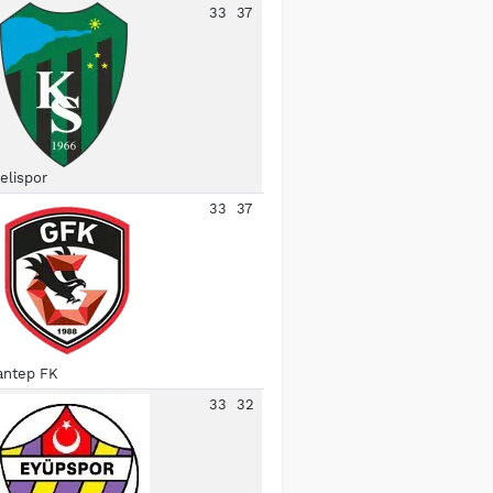
33
37
elispor
33
37
antep FK
33
32