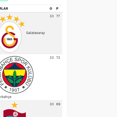
MLAR
O
P
33
77
Galatasaray
33
73
rbahçe
33
69