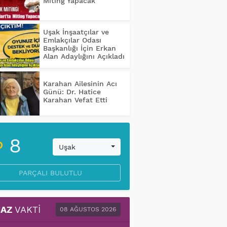
Miting Yapacak
Uşak İnşaatçılar ve
Emlakçılar Odası
Başkanlığı İçin Erkan
Alan Adaylığını Açıkladı
Karahan Ailesinin Acı
Günü: Dr. Hatice
Karahan Vefat Etti
8
Uşak
PARÇALI BULUTLU
AZ
VAKTI
08 AĞUSTOS 2026