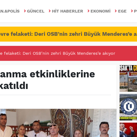
N.&POLIS
GÜNCEL
HIT HABERLER
EKONOMI
EGE
P
vre felaketi: Deri OSB’nin zehri Büyük Menderes’e a
RİTESİNDE FETÖ/PDY İLE YALANDAN MÜCADELE!
 anma etkinliklerine
katıldı