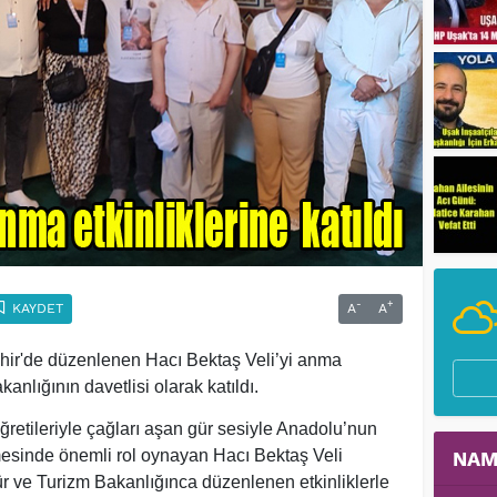
-
+
KAYDET
A
A
hir'de düzenlenen Hacı Bektaş Veli’yi anma
kanlığının davetlisi olarak katıldı.
retileriyle çağları aşan gür sesiyle Anadolu’nun
lmesinde önemli rol oynayan Hacı Bektaş Veli
NAM
r ve Turizm Bakanlığınca düzenlenen etkinliklerle