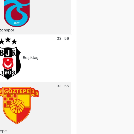
zonspor
33
59
Beşiktaş
33
55
epe