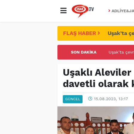
ADLIYE&JA
FLAŞ HABER
Uşak’ta çe
SON DAKIKA
UŞAK ÜNİVE
Uşaklı Aleviler
davetli olarak 
15.08.2023, 13:17
GÜNCEL