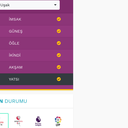
Uşak
İMSAK
GÜNEŞ
ÖĞLE
İKINDI
AKŞAM
YATSI
N
DURUMU