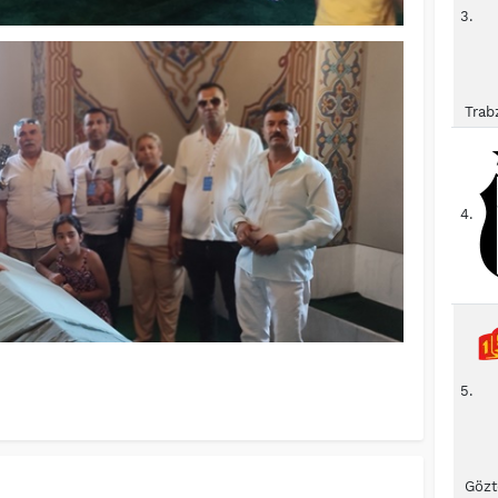
3.
Trab
4.
5.
Gözt