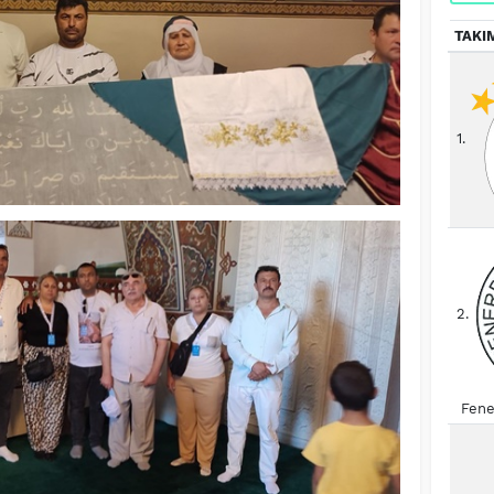
TAKI
1.
2.
Fene