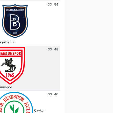
33
54
kşehir FK
33
48
unspor
33
40
Çaykur