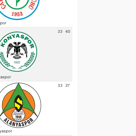
spor
33
40
aspor
33
37
yaspor