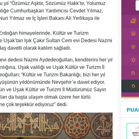
u yıl “Özümüz Aşktır, Sözümüz Hakk’tır, Yolumuz
inliğe Cumhurbaşkan Yardımcısı Cevdet Yılmaz,
i Yılmaz ve İç İşleri Bakanı Ali Yerlikaya ile
oğan himayelerinde, Kültür ve Turizm
e Uşak’tan Işık Çakır Sultan Cem evi Dedesi Nazmi
aş davetli olarak katılım sağladı.
vi dedesi Nazmi Aydedeoğulları, kendilerini her yıl
ığına, Uşak valiliği ve Uşak Kültür ve Turizm İl
ğulları; “Kültür ve Turizm Bakanlığı, bizi her yıl
üyüşünün yıldönümünde Nevşehir’e davet ediyor.
ün ve Uşak Kültür ve Turizm İl Müdürümüz Sayın
arı da başta ulaşım olmak üzere her türlü
rine çok teşekkür ediyoruz” dedi.
PUA