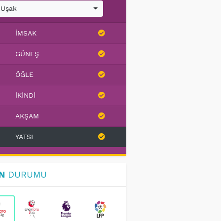
Uşak
İMSAK
GÜNEŞ
ÖĞLE
İKINDI
AKŞAM
YATSI
N
DURUMU