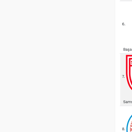
6.
Başa
7.
Sams
8.