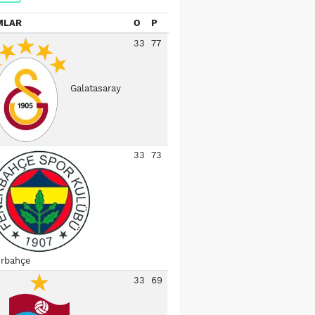
MLAR
O
P
33
77
Galatasaray
33
73
rbahçe
33
69