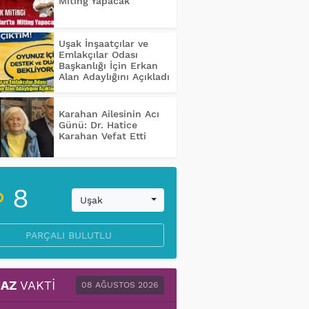
Miting Yapacak
Uşak İnşaatçılar ve
Emlakçılar Odası
Başkanlığı İçin Erkan
Alan Adaylığını Açıkladı
Karahan Ailesinin Acı
Günü: Dr. Hatice
Karahan Vefat Etti
8
Uşak
PARÇALI BULUTLU
AZ
VAKTI
08 AĞUSTOS 2026