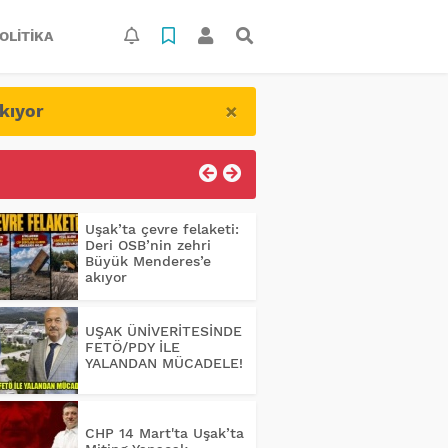
OLITIKA
×
kıyor
Uşak’ta çevre felaketi:
Deri OSB’nin zehri
Büyük Menderes’e
akıyor
UŞAK ÜNİVERİTESİNDE
FETÖ/PDY İLE
YALANDAN MÜCADELE!
CHP 14 Mart'ta Uşak’ta