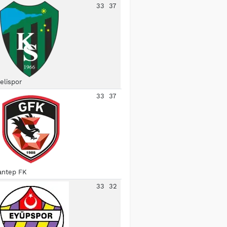
33
37
elispor
33
37
antep FK
33
32