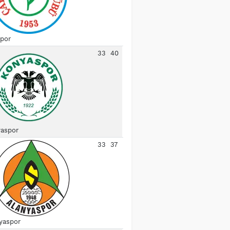
spor
33
40
aspor
33
37
yaspor