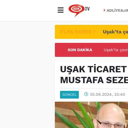
ADLIYE&JA
FLAŞ HABER
Uşak’ta çe
SON DAKIKA
UŞAK ÜNİVE
UŞAK TİCARET
MUSTAFA SEZE
30.06.2024, 22:40
GÜNCEL