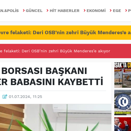
N.&POLIS
GÜNCEL
HIT HABERLER
EKONOMI
EGE
P
vre felaketi: Deri OSB’nin zehri Büyük Menderes’e a
RİTESİNDE FETÖ/PDY İLE YALANDAN MÜCADELE!
 BORSASI BAŞKANI
R BABASINI KAYBETTİ
01.07.2024, 11:25