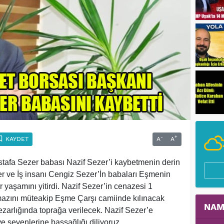
-
+
KAYDET
A
A
tafa Sezer babası Nazif Sezer’i kaybetmenin derin
r ve İş insanı Cengiz Sezer’İn babaları Eşmenin
 yaşamını yitirdi. Nazif Sezer’in cenazesi 1
zını müteakip Eşme Çarşı camiinde kılınacak
NAM
arlığında toprağa verilecek. Nazif Sezer’e
ve sevenlerine başsağlığı diliyoruz.