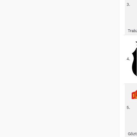
3.
Trab
4.
5.
Gözt