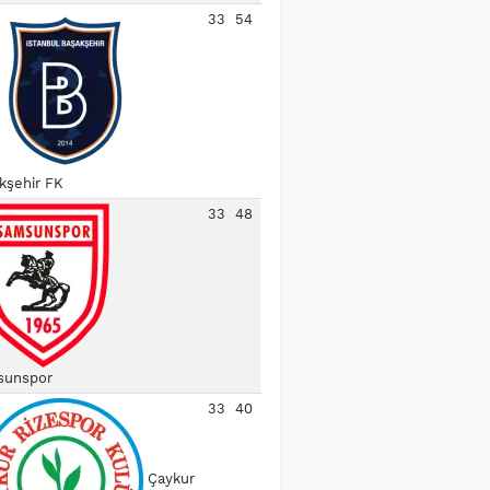
33
54
kşehir FK
33
48
unspor
33
40
Çaykur