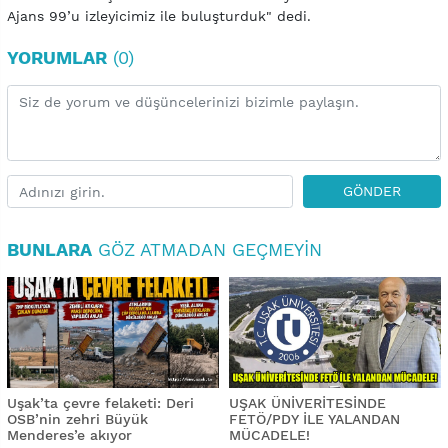
Ajans 99’u izleyicimiz ile buluşturduk" dedi.
YORUMLAR
(0)
GÖNDER
BUNLARA
GÖZ ATMADAN GEÇMEYIN
Uşak’ta çevre felaketi: Deri
UŞAK ÜNİVERİTESİNDE
OSB’nin zehri Büyük
FETÖ/PDY İLE YALANDAN
Menderes’e akıyor
MÜCADELE!