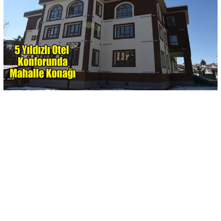
-
+
KAYDET
A
A
Uşak Belediyesi’nin projeleri arasında yer alan her mahalleye
yapılması planlanan mahalle konaklarında ilk adım Karaağaç
Mahallesi’nde atıldı. Şehit Savcı Mehmet Selim Kiraz Mahalle
Konağı açılışı henüz yapılmamasına rağmen görenler
tarafından tam not aldı. Selçuklu mimarisi örneklerini
barındıran konak, mahalle halkına birçok anlamda fayda
verecek.
Mahallemize armağan ediyoruz
“Karaağaç Mahallemize hak ettiği bir projeyi armağan