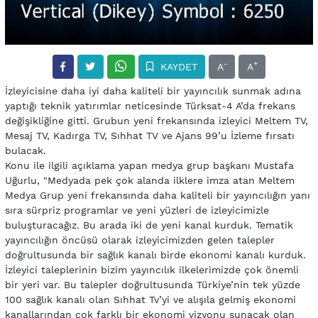
-
+
KAYDET
A
A
İzleyicisine daha iyi daha kaliteli bir yayıncılık sunmak adına
yaptığı teknik yatırımlar neticesinde Türksat-4 A’da frekans
değişikliğine gitti. Grubun yeni frekansında izleyici Meltem TV,
Mesaj TV, Kadırga TV, Sıhhat TV ve Ajans 99’u İzleme fırsatı
bulacak.
Konu ile ilgili açıklama yapan medya grup başkanı Mustafa
Uğurlu, "Medyada pek çok alanda ilklere imza atan Meltem
Medya Grup yeni frekansında daha kaliteli bir yayıncılığın yanı
sıra sürpriz programlar ve yeni yüzleri de izleyicimizle
buluşturacağız. Bu arada iki de yeni kanal kurduk. Tematik
yayıncılığın öncüsü olarak izleyicimizden gelen talepler
doğrultusunda bir sağlık kanalı birde ekonomi kanalı kurduk.
İzleyici taleplerinin bizim yayıncılık ilkelerimizde çok önemli
bir yeri var. Bu talepler doğrultusunda Türkiye’nin tek yüzde
100 sağlık kanalı olan Sıhhat Tv’yi ve alışıla gelmiş ekonomi
kanallarından çok farklı bir ekonomi vizyonu sunacak olan