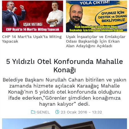
CHP 14 Mart'ta Uşak’ta Miting
Uşak İnşaatçılar ve Emlakçılar
Yapacak
Odası Başkanlığı İçin Erkan
Alan Adaylığını Açıkladı
5 Yıldızlı Otel Konforunda Mahalle
Konağı
Belediye Başkanı Nurullah Cahan bitirilen ve yakın
zamanda hizmete açılacak Karaağaç Mahalle
Konağı’nın 5 yıldızlı otel konforunda olduğunu
ifade ederken,”Görenler şimdiden konağımıza
hayran kalıyor” dedi.
GENEL
23 Ocak 2016 - 13:32