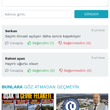
GÖNDER
8 yıl önce
Serkan
Seçim öncesi açılıyor daha sonra kapatılıyor
Cevapla
Beğendim (
1
)
Beğenmedim (
0
)
8 yıl önce
Rahmi ayan
Hayırlı uğurlu olsun
Cevapla
Beğendim (
0
)
Beğenmedim (
0
)
BUNLARA
GÖZ ATMADAN GEÇMEYIN