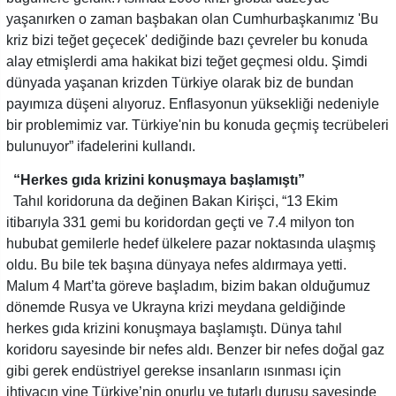
yaşanırken o zaman başbakan olan Cumhurbaşkanımız 'Bu
kriz bizi teğet geçecek' dediğinde bazı çevreler bu konuda
alay etmişlerdi ama hakikat bizi teğet geçmesi oldu. Şimdi
dünyada yaşanan krizden Türkiye olarak biz de bundan
payımıza düşeni alıyoruz. Enflasyonun yüksekliği nedeniyle
bir problemimiz var. Türkiye'nin bu konuda geçmiş tecrübeleri
bulunuyor” ifadelerini kullandı.
“Herkes gıda krizini konuşmaya başlamıştı”
Tahıl koridoruna da değinen Bakan Kirişci, “13 Ekim
itibarıyla 331 gemi bu koridordan geçti ve 7.4 milyon ton
hububat gemilerle hedef ülkelere pazar noktasında ulaşmış
oldu. Bu bile tek başına dünyaya nefes aldırmaya yetti.
Malum 4 Mart’ta göreve başladım, bizim bakan olduğumuz
dönemde Rusya ve Ukrayna krizi meydana geldiğinde
herkes gıda krizini konuşmaya başlamıştı. Dünya tahıl
koridoru sayesinde bir nefes aldı. Benzer bir nefes doğal gaz
gibi gerek endüstriyel gerekse insanların ısınması için
ihtiyacın yine Türkiye’nin onurlu ve tutarlı duruşu sayesinde