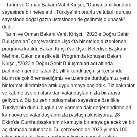
- Tarım ve Orman Bakanı Vahit Kirişci, “Dünya tahıl koridoru
sayesinde bir nefes aldı. Türkiye’nin onurlu ve tutarlı duruşu
sayesinde doğal gazın üstesinden de gelinmiş olunacak”
dedi.
Tarım ve Orman Bakanı Vahit Kirişci, "2023'e Doğru Şehir
Buluşmaları" çerçevesinde Uşak’ta bir otelde düzenlenen
programa katıldı. Bakan Kirişci'ye Uşak Belediye Başkanı
Mehmet Çakın da eşlik etti. Programda konuşan Bakan
Kirişci, “2023'e Doğru Şehir Buluşmaları adı altında
partimizin geride kalan 21 yıllık kendi geçmişi içerisinde
bizim de çok önemsediğimiz ve üzerinde durduğumuz yeni
bir formatı illerimizde artık uygulamaya başladık. Biz bakanlar
ve kabine üyeleri olaraktan vatandaşlarımızla bir araya
geliyoruz. Biz bu şehir buluşmaları sayesinde özellikle
Türkiye'nin dünü, bugünü ve yarınına dair değerlendirmeleri
kamuoyu ve vatandaşlarımızla paylaşmak istiyoruz. 28
Ekim'de Cumhurbaşkanımız kamuyla bir araya gelecek ve bir
açıklamada bulunacak. Bu çerçevede de 2023 yılında 100
yılını geride bırakmış cumhuriyetimizin yeni yüz yılına