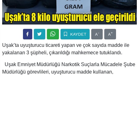
-
+
KAYDET
A
A
Uşak’ta uyuşturucu ticareti yapan ve çok sayıda madde ile
yakalanan 3 şüpheli, çıkarıldığı mahkemece tutuklandı.
Uşak Emniyet Müdürlüğü Narkotik Suçlarla Mücadele Şube
Müdürlüğü görevlileri, uyuşturucu madde kullanan,
bulunduran ve ticaretini yapan şahıslara yönelik çalışmalarını
sürdürüyor. Kentteki denetimlerde ekipler, iki ayrı olayda çok
miktarda sukunk ve metamfetamin adlı uyuşturucu maddeler
yakaladı. Bir şüpheli şahısın üzerinde yapılan aramada
toplam 8,250 gram Skunk ve 100 gram metamfetamin ele
geçirildi.
Olayla ilgili yakalanan ve haklarında “Uyuşturucu Madde
Ticareti” suçundan yasal işlem yapılan 4 şüpheli şahsın adli