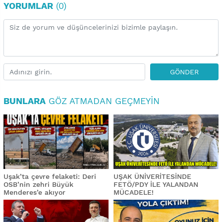
YORUMLAR
(0)
GÖNDER
BUNLARA
GÖZ ATMADAN GEÇMEYIN
Uşak’ta çevre felaketi: Deri
UŞAK ÜNİVERİTESİNDE
OSB’nin zehri Büyük
FETÖ/PDY İLE YALANDAN
Menderes’e akıyor
MÜCADELE!