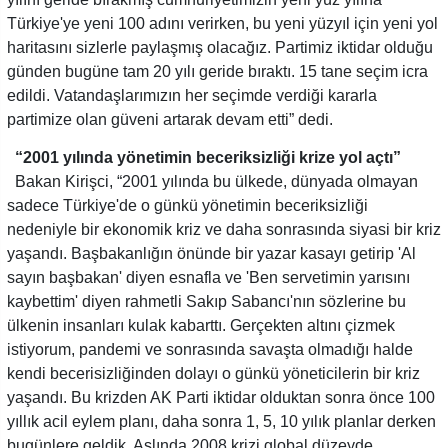
Türkiye'ye yeni 100 adını verirken, bu yeni yüzyıl için yeni yol
haritasını sizlerle paylaşmış olacağız. Partimiz iktidar olduğu
günden bugüne tam 20 yılı geride bıraktı. 15 tane seçim icra
edildi. Vatandaşlarımızın her seçimde verdiği kararla
partimize olan güveni artarak devam etti” dedi.
“2001 yılında yönetimin beceriksizliği krize yol açtı”
Bakan Kirişci, “2001 yılında bu ülkede, dünyada olmayan
sadece Türkiye'de o günkü yönetimin beceriksizliği
nedeniyle bir ekonomik kriz ve daha sonrasında siyasi bir kriz
yaşandı. Başbakanlığın önünde bir yazar kasayı getirip 'Al
sayın başbakan' diyen esnafla ve 'Ben servetimin yarısını
kaybettim' diyen rahmetli Sakıp Sabancı'nın sözlerine bu
ülkenin insanları kulak kabarttı. Gerçekten altını çizmek
istiyorum, pandemi ve sonrasında savaşta olmadığı halde
kendi becerisizliğinden dolayı o günkü yöneticilerin bir kriz
yaşandı. Bu krizden AK Parti iktidar olduktan sonra önce 100
yıllık acil eylem planı, daha sonra 1, 5, 10 yılık planlar derken
bugünlere geldik. Aslında 2008 krizi global düzeyde