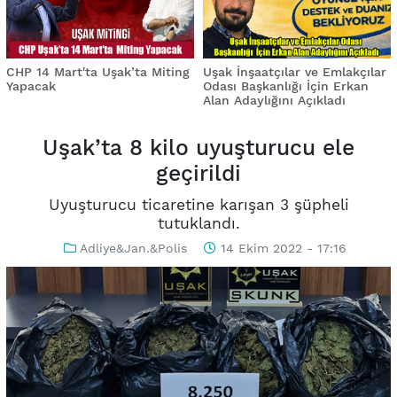
CHP 14 Mart'ta Uşak’ta Miting
Uşak İnşaatçılar ve Emlakçılar
Yapacak
Odası Başkanlığı İçin Erkan
Alan Adaylığını Açıkladı
Uşak’ta 8 kilo uyuşturucu ele
geçirildi
Uyuşturucu ticaretine karışan 3 şüpheli
tutuklandı.
Adliye&Jan.&Polis
14 Ekim 2022 - 17:16