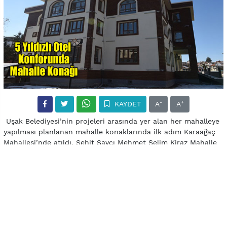
-
+
KAYDET
A
A
Uşak Belediyesi’nin projeleri arasında yer alan her mahalleye
yapılması planlanan mahalle konaklarında ilk adım Karaağaç
Mahallesi’nde atıldı. Şehit Savcı Mehmet Selim Kiraz Mahalle
Konağı açılışı henüz yapılmamasına rağmen görenler
tarafından tam not aldı. Selçuklu mimarisi örneklerini
barındıran konak, mahalle halkına birçok anlamda fayda
verecek.
Mahallemize armağan ediyoruz
“Karaağaç Mahallemize hak ettiği bir projeyi armağan
ediyoruz” şeklinde konuşan Belediye Başkanı Nurullah Cahan,