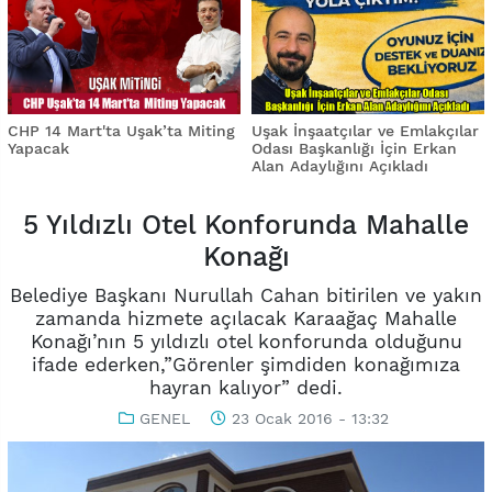
CHP 14 Mart'ta Uşak’ta Miting
Uşak İnşaatçılar ve Emlakçılar
Yapacak
Odası Başkanlığı İçin Erkan
Alan Adaylığını Açıkladı
5 Yıldızlı Otel Konforunda Mahalle
Konağı
Belediye Başkanı Nurullah Cahan bitirilen ve yakın
zamanda hizmete açılacak Karaağaç Mahalle
Konağı’nın 5 yıldızlı otel konforunda olduğunu
ifade ederken,”Görenler şimdiden konağımıza
hayran kalıyor” dedi.
GENEL
23 Ocak 2016 - 13:32