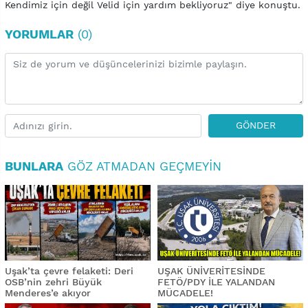
Kendimiz için değil Velid için yardım bekliyoruz" diye konuştu.
YORUMLAR
(0)
GÖNDER
BUNLARA
GÖZ ATMADAN GEÇMEYIN
Uşak’ta çevre felaketi: Deri
UŞAK ÜNİVERİTESİNDE
OSB’nin zehri Büyük
FETÖ/PDY İLE YALANDAN
Menderes’e akıyor
MÜCADELE!