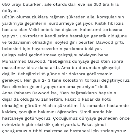
650 lirayı bulurken, aile oturdukları eve ise 350 lira kira
ödüyor.
Bütün olumsuzluklara rağmen şükreden aile, komşularının
yardımıyla geçimlerini sürdürmeye çalışıyor. Kistik fibrozis
hastası olan Velid bebek ise dışkısını kolostomi torbasına
yapıyor. Doktorların kendilerine hastalığın genetik olduğunu
ve tedavisinin olmadığını söylediğini belirten Dawood çifti,
bebekleri için hayırseverlerin yardımını bekliyor.
Çalışıp evini geçindirmeye çalıştığını söyleyen baba
Muhammed Dawood, "Bebeğimiz dünyaya geldikten sonra
masrafımız biraz daha arttı. Ama bu durumdan şikayetçi
değiliz. Bebeğimizi 15 günde bir doktora götürmemiz
gerekiyor. Her gün 2- 3 tane kolostomi torbası değiştiriyoruz.
Ben elimden geleni yapıyorum ama yetmiyor" dedi.
Anne Rahaam Dawood ise, "Ben bağırsakların hepsinin
dışarıda olduğunu zannettim. Fakat o kadar da kötü
olmadığını gördüm Allah’a şükrettim. İlk zamanlar hastanede
kaldım, çocuğun bakımını öğrendim. Şimdi arada bir
hastaneye götürüyoruz. Çocuğumuz dünyaya gelmeden önce
evimizde hiçbir eksiklik çekmiyorduk. Fakat şimdi
çocuğumuzun tıbbi malzeme ve hastanesi için zorlanıyoruz.