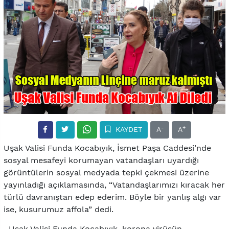
-
+
KAYDET
A
A
Uşak Valisi Funda Kocabıyık, İsmet Paşa Caddesi’nde
sosyal mesafeyi korumayan vatandaşları uyardığı
görüntülerin sosyal medyada tepki çekmesi üzerine
yayınladığı açıklamasında, “Vatandaşlarımızı kıracak her
türlü davranıştan edep ederim. Böyle bir yanlış algı var
ise, kusurumuz affola” dedi.
Uşak Valisi Funda Kocabıyık, korona virüsün