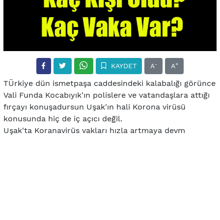
-
+
KAYDET
A
A
TÜrkiye dün ismetpaşa caddesindeki kalabalığı görünce
Vali Funda Kocabıyık'ın polislere ve vatandaşlara attığı
fırçayı konuşadursun Uşak'ın hali Korona virüsü
konusunda hiç de iç açıcı değil.
Uşak'ta Koranavirüs vakları hızla artmaya devm
ederken bu gün iki hastanın daha vefat etmesi ile kayıp
sayısı 4 e çıktı. Yoğun bakımda makineye bağlı 6 hasta
yaşam mücadelesi verirken toplam pozitif vaka sayısı
ise 41 oldu.
Korona Virüs'ün hızla yayılmasına rağmen cadde ve
sokaklar adeta insan seli. İşi olan olmayan bir çok kişi
tüm uyarılara aldırış etmeden cadde ve sokaklarda.