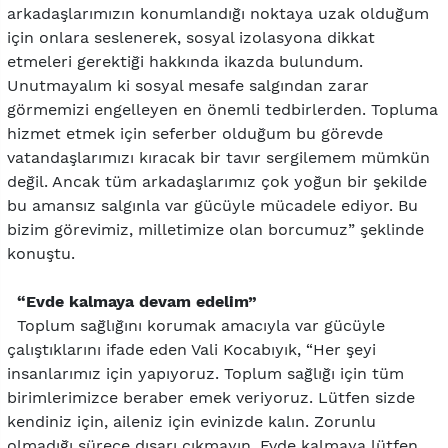
arkadaşlarımızın konumlandığı noktaya uzak olduğum
için onlara seslenerek, sosyal izolasyona dikkat
etmeleri gerektiği hakkında ikazda bulundum.
Unutmayalım ki sosyal mesafe salgından zarar
görmemizi engelleyen en önemli tedbirlerden. Topluma
hizmet etmek için seferber olduğum bu görevde
vatandaşlarımızı kıracak bir tavır sergilemem mümkün
değil. Ancak tüm arkadaşlarımız çok yoğun bir şekilde
bu amansız salgınla var gücüyle mücadele ediyor. Bu
bizim görevimiz, milletimize olan borcumuz” şeklinde
konuştu.
“Evde kalmaya devam edelim”
Toplum sağlığını korumak amacıyla var gücüyle
çalıştıklarını ifade eden Vali Kocabıyık, “Her şeyi
insanlarımız için yapıyoruz. Toplum sağlığı için tüm
birimlerimizce beraber emek veriyoruz. Lütfen sizde
kendiniz için, aileniz için evinizde kalın. Zorunlu
olmadığı sürece dışarı çıkmayın. Evde kalmaya lütfen