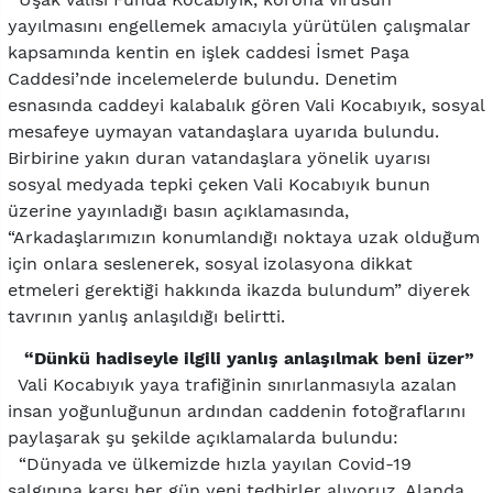
yayılmasını engellemek amacıyla yürütülen çalışmalar
kapsamında kentin en işlek caddesi İsmet Paşa
Caddesi’nde incelemelerde bulundu. Denetim
esnasında caddeyi kalabalık gören Vali Kocabıyık, sosyal
mesafeye uymayan vatandaşlara uyarıda bulundu.
Birbirine yakın duran vatandaşlara yönelik uyarısı
sosyal medyada tepki çeken Vali Kocabıyık bunun
üzerine yayınladığı basın açıklamasında,
“Arkadaşlarımızın konumlandığı noktaya uzak olduğum
için onlara seslenerek, sosyal izolasyona dikkat
etmeleri gerektiği hakkında ikazda bulundum” diyerek
tavrının yanlış anlaşıldığı belirtti.
“Dünkü hadiseyle ilgili yanlış anlaşılmak beni üzer”
Vali Kocabıyık yaya trafiğinin sınırlanmasıyla azalan
insan yoğunluğunun ardından caddenin fotoğraflarını
paylaşarak şu şekilde açıklamalarda bulundu:
“Dünyada ve ülkemizde hızla yayılan Covid-19
salgınına karşı her gün yeni tedbirler alıyoruz. Alanda