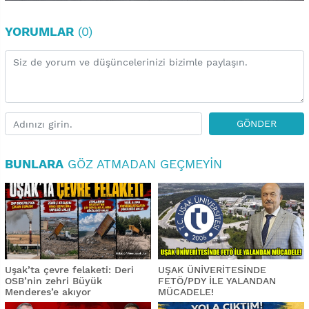
YORUMLAR
(0)
GÖNDER
BUNLARA
GÖZ ATMADAN GEÇMEYIN
Uşak’ta çevre felaketi: Deri
UŞAK ÜNİVERİTESİNDE
OSB’nin zehri Büyük
FETÖ/PDY İLE YALANDAN
Menderes’e akıyor
MÜCADELE!