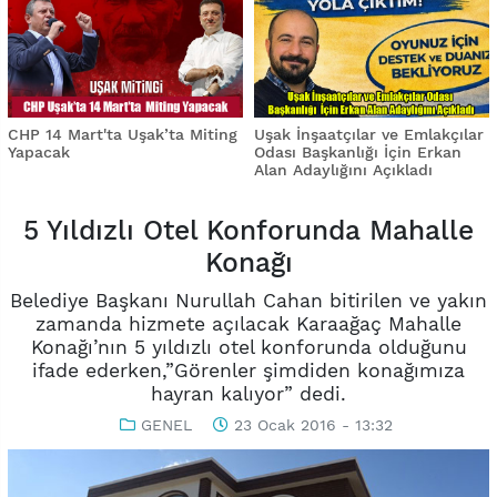
CHP 14 Mart'ta Uşak’ta Miting
Uşak İnşaatçılar ve Emlakçılar
Yapacak
Odası Başkanlığı İçin Erkan
Alan Adaylığını Açıkladı
5 Yıldızlı Otel Konforunda Mahalle
Konağı
Belediye Başkanı Nurullah Cahan bitirilen ve yakın
zamanda hizmete açılacak Karaağaç Mahalle
Konağı’nın 5 yıldızlı otel konforunda olduğunu
ifade ederken,”Görenler şimdiden konağımıza
hayran kalıyor” dedi.
GENEL
23 Ocak 2016 - 13:32