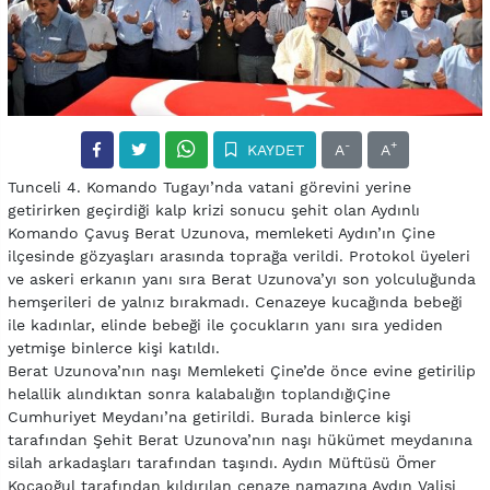
-
+
KAYDET
A
A
Tunceli 4. Komando Tugayı’nda vatani görevini yerine
getirirken geçirdiği kalp krizi sonucu şehit olan Aydınlı
Komando Çavuş Berat Uzunova, memleketi Aydın’ın Çine
ilçesinde gözyaşları arasında toprağa verildi. Protokol üyeleri
ve askeri erkanın yanı sıra Berat Uzunova’yı son yolculuğunda
hemşerileri de yalnız bırakmadı. Cenazeye kucağında bebeği
ile kadınlar, elinde bebeği ile çocukların yanı sıra yediden
yetmişe binlerce kişi katıldı.
Berat Uzunova’nın naşı Memleketi Çine’de önce evine getirilip
helallik alındıktan sonra kalabalığın toplandığıÇine
Cumhuriyet Meydanı’na getirildi. Burada binlerce kişi
tarafından Şehit Berat Uzunova’nın naşı hükümet meydanına
silah arkadaşları tarafından taşındı. Aydın Müftüsü Ömer
Kocaoğul tarafından kıldırılan cenaze namazına Aydın Valisi