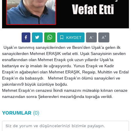
-
+
KAYDET
A
A
Uşak’ın tanınmış sanayicilerinden ve Besni’den Uşak’a gelen ilk
sanayicilerden Mehmet ERAŞIK vefat etti. Uşak Sanayisinin sevilen
esnaflarından olan Mehmet Eraşık çok uzun yıllardır Uşak’ta
battaniye ev ip imalatı ile uğraşıyordu. Yunus Eraşık ve Kadir
Eraşık’ın ağabeyleri olan Mehmet ERAŞIK, Regaip, Muhittin ve Erdal
Eraşık’ın da babasıydı.
Mehmet Eraşık’ın ölümü sanayicileri ve
yakınlarını9 büyük üzüntüye boğdu.
Mehmet Eraşık’ın cenazesi İkindi namazını müteakip kılınan cenaze
namazından sonra Şekerevleri mezarlığında toprağa verildi.
YORUMLAR
(0)