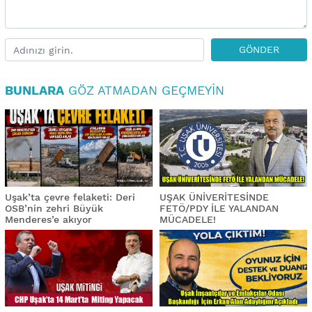
GÖNDER
BUNLARA
GÖZ ATMADAN GEÇMEYIN
Uşak’ta çevre felaketi: Deri
UŞAK ÜNİVERİTESİNDE
OSB’nin zehri Büyük
FETÖ/PDY İLE YALANDAN
Menderes’e akıyor
MÜCADELE!