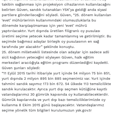
takibin sağlanması için projeksiyon cihazlarının kullanılacağını
belirten Güven, sandık tutanakları YSK’ya geldiği anda siyasi
partilere gönderileceğini söyledi. Güven, “25. dönem kullanılan
‘evet’ mühürlerinin kullanımındaki olumsuzluklarla bu
dönemde karşılaşılmaması için yeni ‘evet’ mührü
yaptırılacaktır. Yurt dışında üretilen filigranlı oy pusulası
üretimi seçime yetecek kadar tamamlanmış ve getirilmiştir. Bu
seçimde bağımsız adaylar birleşik oy pusulasının en sağ
tarafında yer alacaktır” şeklinde konuştu.
25. dönem milletvekili listesinde olan adaylar için sadece adli
sicil kağıdının yeteceğini söyleyen Güven, halk eğitim
merkezleri aracılığıyla eğitim programı düzenlediğini kaydetti.
Güven şunları söyledi:
“11 Eylül 2015 tarihi itibariyle yurt içinde 54 milyon 75 bin 851,
yurt dışında 2 milyon 895 bin 885 seçmenimiz var. Yurt içinde
tahmini sandık sayımız 173 bin 672. 54 ülkede 113 temsilcilikte
sandık kurulacaktır. Ayrıca yurt dışı seçmen kütüğüne kayıtlı
vatandaşlarımız 30 gümrük kapısında oy kullanabileceklerdir.
Gümrük kapılarında ve yurt dışı bazı temsilciliklerimizde oy
kullanma 8 Ekim 2015 günü başlayacaktır. Vatandaşlarımız
seçime yönelik tüm bilgileri kurulumuzun ysk.gov.tr