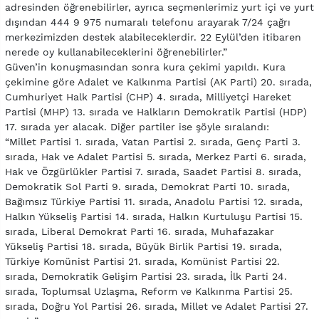
adresinden öğrenebilirler, ayrıca seçmenlerimiz yurt içi ve yurt
dışından 444 9 975 numaralı telefonu arayarak 7/24 çağrı
merkezimizden destek alabileceklerdir. 22 Eylül’den itibaren
nerede oy kullanabileceklerini öğrenebilirler.”
Güven’in konuşmasından sonra kura çekimi yapıldı. Kura
çekimine göre Adalet ve Kalkınma Partisi (AK Parti) 20. sırada,
Cumhuriyet Halk Partisi (CHP) 4. sırada, Milliyetçi Hareket
Partisi (MHP) 13. sırada ve Halkların Demokratik Partisi (HDP)
17. sırada yer alacak. Diğer partiler ise şöyle sıralandı:
“Millet Partisi 1. sırada, Vatan Partisi 2. sırada, Genç Parti 3.
sırada, Hak ve Adalet Partisi 5. sırada, Merkez Parti 6. sırada,
Hak ve Özgürlükler Partisi 7. sırada, Saadet Partisi 8. sırada,
Demokratik Sol Parti 9. sırada, Demokrat Parti 10. sırada,
Bağımsız Türkiye Partisi 11. sırada, Anadolu Partisi 12. sırada,
Halkın Yükseliş Partisi 14. sırada, Halkın Kurtuluşu Partisi 15.
sırada, Liberal Demokrat Parti 16. sırada, Muhafazakar
Yükseliş Partisi 18. sırada, Büyük Birlik Partisi 19. sırada,
Türkiye Komünist Partisi 21. sırada, Komünist Partisi 22.
sırada, Demokratik Gelişim Partisi 23. sırada, İlk Parti 24.
sırada, Toplumsal Uzlaşma, Reform ve Kalkınma Partisi 25.
sırada, Doğru Yol Partisi 26. sırada, Millet ve Adalet Partisi 27.