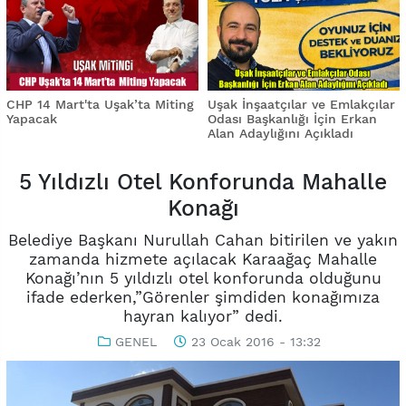
CHP 14 Mart'ta Uşak’ta Miting
Uşak İnşaatçılar ve Emlakçılar
Yapacak
Odası Başkanlığı İçin Erkan
Alan Adaylığını Açıkladı
5 Yıldızlı Otel Konforunda Mahalle
Konağı
Belediye Başkanı Nurullah Cahan bitirilen ve yakın
zamanda hizmete açılacak Karaağaç Mahalle
Konağı’nın 5 yıldızlı otel konforunda olduğunu
ifade ederken,”Görenler şimdiden konağımıza
hayran kalıyor” dedi.
GENEL
23 Ocak 2016 - 13:32