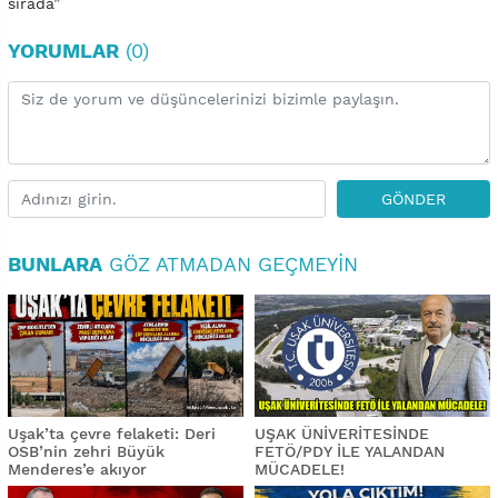
sırada”
YORUMLAR
(0)
GÖNDER
BUNLARA
GÖZ ATMADAN GEÇMEYIN
Uşak’ta çevre felaketi: Deri
UŞAK ÜNİVERİTESİNDE
OSB’nin zehri Büyük
FETÖ/PDY İLE YALANDAN
Menderes’e akıyor
MÜCADELE!