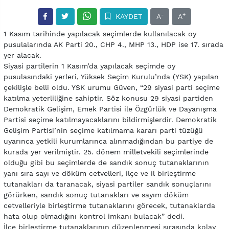
-
+
KAYDET
A
A
1 Kasım tarihinde yapılacak seçimlerde kullanılacak oy
pusulalarında AK Parti 20., CHP 4., MHP 13., HDP ise 17. sırada
yer alacak.
Siyasi partilerin 1 Kasım’da yapılacak seçimde oy
pusulasındaki yerleri, Yüksek Seçim Kurulu’nda (YSK) yapılan
çekilişle belli oldu. YSK urumu Güven, “29 siyasi parti seçime
katılma yeterliliğine sahiptir. Söz konusu 29 siyasi partiden
Demokratik Gelişim, Emek Partisi ile Özgürlük ve Dayanışma
Partisi seçime katılmayacaklarını bildirmişlerdir. Demokratik
Gelişim Partisi’nin seçime katılmama kararı parti tüzüğü
uyarınca yetkili kurumlarınca alınmadığından bu partiye de
kurada yer verilmiştir. 25. dönem milletvekili seçimlerinde
olduğu gibi bu seçimlerde de sandık sonuç tutanaklarının
yanı sıra sayı ve döküm cetvelleri, ilçe ve il birleştirme
tutanakları da taranacak, siyasi partiler sandık sonuçlarını
görürken, sandık sonuç tutanakları ve sayım döküm
cetvelleriyle birleştirme tutanaklarını görecek, tutanaklarda
hata olup olmadığını kontrol imkanı bulacak” dedi.
İlçe birleştirme tutanaklarının düzenlenmesi sırasında kolay