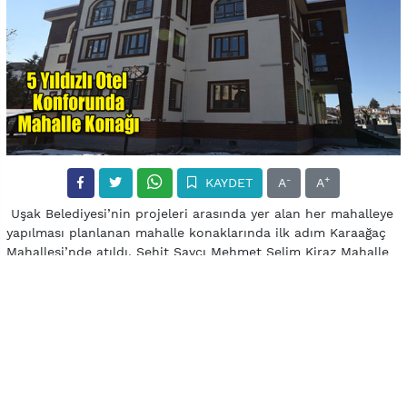
-
+
KAYDET
A
A
Uşak Belediyesi’nin projeleri arasında yer alan her mahalleye
yapılması planlanan mahalle konaklarında ilk adım Karaağaç
Mahallesi’nde atıldı. Şehit Savcı Mehmet Selim Kiraz Mahalle
Konağı açılışı henüz yapılmamasına rağmen görenler
tarafından tam not aldı. Selçuklu mimarisi örneklerini
barındıran konak, mahalle halkına birçok anlamda fayda
verecek.
Mahallemize armağan ediyoruz
“Karaağaç Mahallemize hak ettiği bir projeyi armağan
ediyoruz” şeklinde konuşan Belediye Başkanı Nurullah Cahan,