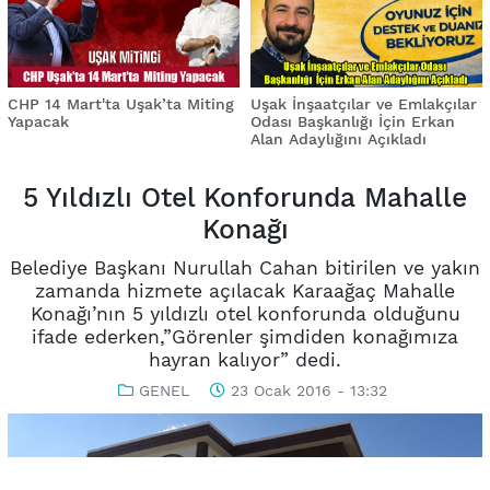
CHP 14 Mart'ta Uşak’ta Miting
Uşak İnşaatçılar ve Emlakçılar
Yapacak
Odası Başkanlığı İçin Erkan
Alan Adaylığını Açıkladı
5 Yıldızlı Otel Konforunda Mahalle
Konağı
Belediye Başkanı Nurullah Cahan bitirilen ve yakın
zamanda hizmete açılacak Karaağaç Mahalle
Konağı’nın 5 yıldızlı otel konforunda olduğunu
ifade ederken,”Görenler şimdiden konağımıza
hayran kalıyor” dedi.
GENEL
23 Ocak 2016 - 13:32