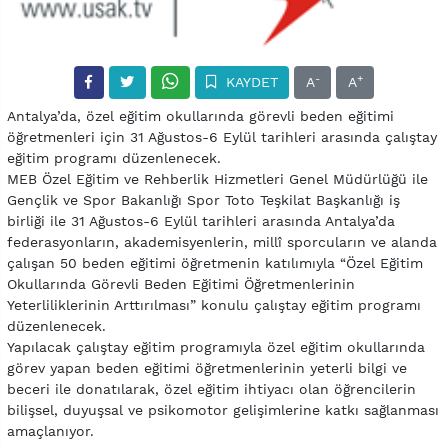
-
+
KAYDET
A
A
Antalya’da, özel eğitim okullarında görevli beden eğitimi
öğretmenleri için 31 Ağustos-6 Eylül tarihleri arasında çalıştay
eğitim programı düzenlenecek.
MEB Özel Eğitim ve Rehberlik Hizmetleri Genel Müdürlüğü ile
Gençlik ve Spor Bakanlığı Spor Toto Teşkilat Başkanlığı iş
birliği ile 31 Ağustos-6 Eylül tarihleri arasında Antalya’da
federasyonların, akademisyenlerin, millî sporcuların ve alanda
çalışan 50 beden eğitimi öğretmenin katılımıyla “Özel Eğitim
Okullarında Görevli Beden Eğitimi Öğretmenlerinin
Yeterliliklerinin Arttırılması” konulu çalıştay eğitim programı
düzenlenecek.
Yapılacak çalıştay eğitim programıyla özel eğitim okullarında
görev yapan beden eğitimi öğretmenlerinin yeterli bilgi ve
beceri ile donatılarak, özel eğitim ihtiyacı olan öğrencilerin
bilişsel, duyuşsal ve psikomotor gelişimlerine katkı sağlanması
amaçlanıyor.