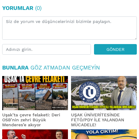
YORUMLAR
(0)
GÖNDER
BUNLARA
GÖZ ATMADAN GEÇMEYIN
Uşak’ta çevre felaketi: Deri
UŞAK ÜNİVERİTESİNDE
OSB’nin zehri Büyük
FETÖ/PDY İLE YALANDAN
Menderes’e akıyor
MÜCADELE!