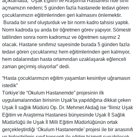
açıklamada; “Uşak Eğitim ve Araştırma Hastanesi’nde sınıf
açmamızın nedeni; 5 günden fazla hastanede tedavi gören
çocuklarımızın eğitimlerinden geri kalmasını önlemektir.
Burada bir sınıf oluşturduk ve bir norm kadro tahsisi yaptık.
Norm kadroda şu anda bir öğretmen görev yapıyor. Sömestr
tatilinden sonra norm kadromuz ve öğretmen sayımız 2
olacak. Hastane sınıfımız sayesinde burada 5 günden fazla
tedavi gören çocuklarımız hem eğitimlerinden geri kalmıyor,
hem odalarından hasta ortamından uzaklaşarak eğlenceli
zaman geçirmiş oluyorlar” dedi.
“Hasta çocuklarımızın eğitim yaşamları kesintiye uğramasın
istedik”
Türkiye’de “Okulum Hastanemde” projesinin ilk
uygulamalarından birisinin Uşak’ta yapıldığına dikkat çeken
Uşak İl sağlık Müdürü Op. Dr. Mehmet Akdağ ise “İlimiz Uşak
Eğitim ve Araştırma Hastanesi bünyesinde Uşak İl Sağlık
Müdürlüğü ile Uşak İl Milli Eğitim Müdürlüğünün ortak
gerçekleştirdiği ‘Okulum Hastanemde’ projesi ile bir anasınıfı
ve birleştirilmiş sınıf konsepti ile eğitim hizmeti sunabilecek