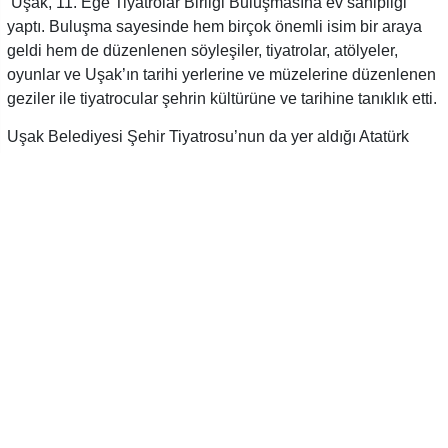
Uşak, 11. Ege Tiyatrolar Birliği Buluşmasına ev sahipliği
yaptı. Buluşma sayesinde hem birçok önemli isim bir araya
geldi hem de düzenlenen söyleşiler, tiyatrolar, atölyeler,
oyunlar ve Uşak’ın tarihi yerlerine ve müzelerine düzenlenen
geziler ile tiyatrocular şehrin kültürüne ve tarihine tanıklık etti.
Uşak Belediyesi Şehir Tiyatrosu’nun da yer aldığı Atatürk
Kültür Merkezi’nde gerçekleşen buluşma dahilinde şehir
tiyatrosu oyuncuları Kurtuluş, Bir Delinin Hatıra Defteri ve
Gökyüzünde Bir Nokta isimli tiyatro oyunlarını oynadılar.
Kültür merkezinde ayrıca Balıkesir Sanat Merkezi tarafından
“Bizim Gezegen” isimli çocuk oyunu ve “Şehir Tiyatrolarının
Kente Kattıkları” isimli söyleşi gerçekleştirildi.
Söyleşiye; Afyon Karahisar Belediyesi Şehir Tiyatrosu’ndan
Hasan Hüseyin Elmas, Bodrum Belediyesi Şehir
Tiyatrosu’ndan Rezzan Şebin, Bornova Belediyesi Şehir
Tiyatrosu’ndan Onur Erdoğan, Denizli Büyükşehir Belediyesi
Şehir Tiyatrosu’ndan Memduh Bozbay, Diyarbakır
Büyükşehir Belediyesi Şehir Tiyatrosu’ndan Handan Ekici,