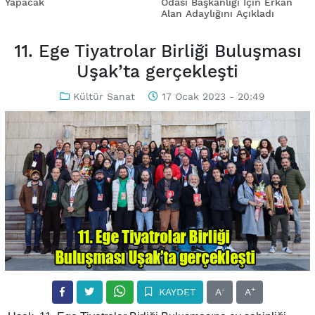
Yapacak
Odası Başkanlığı İçin Erkan
Alan Adaylığını Açıkladı
11. Ege Tiyatrolar Birliği Buluşması
Uşak’ta gerçekleşti
Kültür Sanat
17 Ocak 2023 - 20:49
-
+
KAYDET
A
A