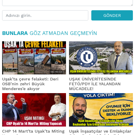
GÖNDER
BUNLARA
GÖZ ATMADAN GEÇMEYIN
Uşak’ta çevre felaketi: Deri
UŞAK ÜNİVERİTESİNDE
OSB’nin zehri Büyük
FETÖ/PDY İLE YALANDAN
Menderes’e akıyor
MÜCADELE!
CHP 14 Mart'ta Uşak’ta Miting
Uşak İnşaatçılar ve Emlakçılar