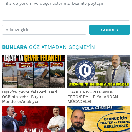
GÖNDER
BUNLARA
GÖZ ATMADAN GEÇMEYIN
Uşak’ta çevre felaketi: Deri
UŞAK ÜNİVERİTESİNDE
OSB’nin zehri Büyük
FETÖ/PDY İLE YALANDAN
Menderes’e akıyor
MÜCADELE!