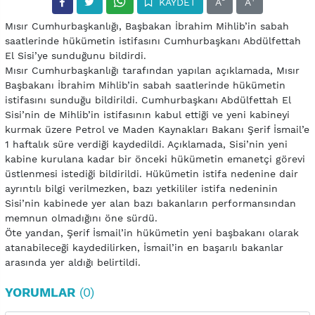
KAYDET
A
A
Mısır Cumhurbaşkanlığı, Başbakan İbrahim Mihlib’in sabah
saatlerinde hükümetin istifasını Cumhurbaşkanı Abdülfettah
El Sisi’ye sunduğunu bildirdi.
Mısır Cumhurbaşkanlığı tarafından yapılan açıklamada, Mısır
Başbakanı İbrahim Mihlib’in sabah saatlerinde hükümetin
istifasını sunduğu bildirildi. Cumhurbaşkanı Abdülfettah El
Sisi’nin de Mihlib’in istifasının kabul ettiği ve yeni kabineyi
kurmak üzere Petrol ve Maden Kaynakları Bakanı Şerif İsmail’e
1 haftalık süre verdiği kaydedildi. Açıklamada, Sisi’nin yeni
kabine kurulana kadar bir önceki hükümetin emanetçi görevi
üstlenmesi istediği bildirildi. Hükümetin istifa nedenine dair
ayrıntılı bilgi verilmezken, bazı yetkililer istifa nedeninin
Sisi’nin kabinede yer alan bazı bakanların performansından
memnun olmadığını öne sürdü.
Öte yandan, Şerif İsmail’in hükümetin yeni başbakanı olarak
atanabileceği kaydedilirken, İsmail’in en başarılı bakanlar
arasında yer aldığı belirtildi.
YORUMLAR
(0)