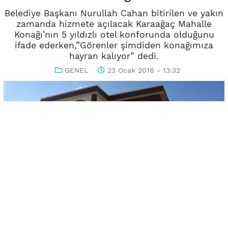
Belediye Başkanı Nurullah Cahan bitirilen ve yakın
zamanda hizmete açılacak Karaağaç Mahalle
Konağı’nın 5 yıldızlı otel konforunda olduğunu
ifade ederken,”Görenler şimdiden konağımıza
hayran kalıyor” dedi.
GENEL
23 Ocak 2016 - 13:32
-
+
KAYDET
A
A
Uşak Belediyesi’nin projeleri arasında yer alan her mahalleye