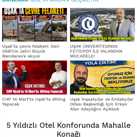
Uşak’ta çevre felaketi: Deri
UŞAK ÜNİVERİTESİNDE
OSB’nin zehri Büyük
FETÖ/PDY İLE YALANDAN
Menderes’e akıyor
MÜCADELE!
CHP 14 Mart'ta Uşak’ta Miting
Uşak İnşaatçılar ve Emlakçılar
Yapacak
Odası Başkanlığı İçin Erkan
Alan Adaylığını Açıkladı
5 Yıldızlı Otel Konforunda Mahalle
Konağı