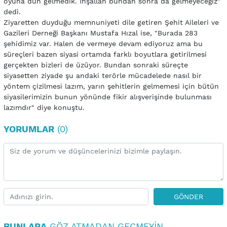
oyuna dün gelmedik. İnşallah bundan sonra da gelmeyeceğiz"
dedi.
Ziyaretten duyduğu memnuniyeti dile getiren Şehit Aileleri ve
Gazileri Derneği Başkanı Mustafa Hızal ise, "Burada 283
şehidimiz var. Halen de vermeye devam ediyoruz ama bu
süreçleri bazen siyasi ortamda farklı boyutlara getirilmesi
gerçekten bizleri de üzüyor. Bundan sonraki süreçte
siyasetten ziyade şu andaki terörle mücadelede nasıl bir
yöntem çizilmesi lazım, yarın şehitlerin gelmemesi için bütün
siyasilerimizin bunun yönünde fikir alışverişinde bulunması
lazımdır" diye konuştu.
YORUMLAR
(0)
GÖNDER
BUNLARA
GÖZ ATMADAN GEÇMEYIN