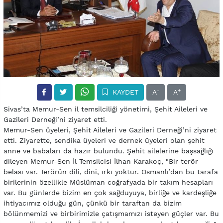
-
+
KAYDET
A
A
Sivas’ta Memur-Sen il temsilciliği yönetimi, Şehit Aileleri ve
Gazileri Derneği’ni ziyaret etti.
Memur-Sen üyeleri, Şehit Aileleri ve Gazileri Derneği’ni ziyaret
etti. Ziyarette, sendika üyeleri ve dernek üyeleri olan şehit
anne ve babaları da hazır bulundu. Şehit ailelerine başsağlığı
dileyen Memur-Sen İl Temsilcisi İlhan Karakoç, "Bir terör
belası var. Terörün dili, dini, ırkı yoktur. Osmanlı’dan bu tarafa
birilerinin özellikle Müslüman coğrafyada bir takım hesapları
var. Bu günlerde bizim en çok sağduyuya, birliğe ve kardeşliğe
ihtiyacımız olduğu gün, çünkü bir taraftan da bizim
bölünmemizi ve birbirimizle çatışmamızı isteyen güçler var. Bu